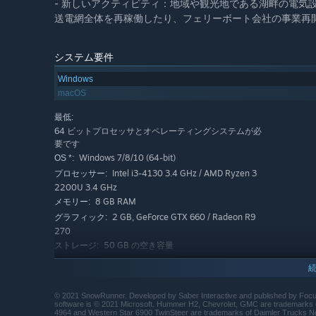
- 新しいアクティビティ：地域や観光地である湖畔の電気
送電網全体を再稼働したり、フェリーボート会社の事業再
システム要件
Windows
macOS
最低:
64 ビットプロセッサとオペレーティングシステムが必
要です
Windows 7/8/10 (64-bit)
OS *:
Intel i3-4130 3.4 GHz / AMD Ryzen 3
プロセッサー:
2200U 3.4 GHz
8 GB RAM
メモリー:
2 GB, GeForce GTX 660 / Radeon R9
グラフィック:
270
50 GB の空き容量
ストレージ:
推奨:
64 ビットプロセッサとオペレーティングシステムが必
要です
© 2021 SnowRunner. Developed by Saber Interactive and published by Focus
Windows 7/8/10 (64-bit)
OS *:
software is © 2021 Microsoft. Hummer H2, Chevrolet, GMC are trademarks o
4964 and Western Star 6900 TwinSteer are trademarks of Daimler Trucks Nor