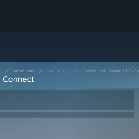
シリーズ
>
SnowRunner
>
ダウンロードコンテンツ
>
SnowRunner - Season 10: Fix &
& Connect