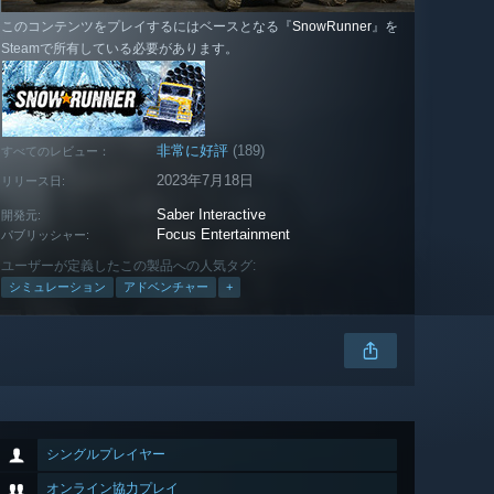
このコンテンツをプレイするにはベースとなる『
SnowRunner
』を
Steamで所有している必要があります。
非常に好評
(189)
すべてのレビュー：
2023年7月18日
リリース日:
Saber Interactive
開発元:
Focus Entertainment
パブリッシャー:
ユーザーが定義したこの製品への人気タグ:
シミュレーション
アドベンチャー
+
シングルプレイヤー
オンライン協力プレイ