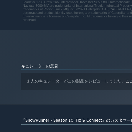
Intel i7-8700 3.2 GHz / AMD Ryzen 7
プロセッサー:
Loadstar 1700 Crew Cab, International Harvester Scout 800, International® 
Navistar 5000-MV are trademarks of International Truck Intellectual Proper
2700 3.2 GHz
trademarks of Pacific Truck Mfg Inc. ©2021 Caterpillar. CAT, CATERPILLAR, th
16 GB RAM
メモリー:
corporate and product identity used herein, are trademarks of Caterpillar a
Entertainment is a licensee of Caterpillar Inc. All trademarks belong to their
4 GB, GeForce GTX 970 / Radeon RX
グラフィック:
reserved.
580
50 GB の空き容量
ストレージ:
2024年1月1日（PT）以降、SteamクライアントはWindows
*
キュレーターの意見
1 人のキュレーターがこの製品をレビューしました。
こ
『SnowRunner - Season 10: Fix & Connect』のカスタ