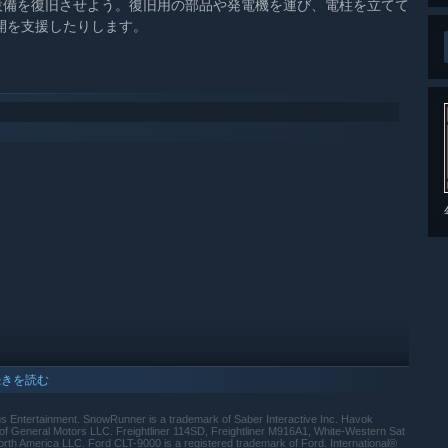
設備を復旧させよう。復旧用の部品や発電機を運び、電柱を立てて
開を支援したりします。
続きを読む
 Entertainment. SnowRunner is a trademark of Saber Interactive Inc. Havok
f General Motors LLC. Freightliner 114SD, Freightliner M916A1, White-Western Sat
th America LLC. Ford CLT-9000 is a registered trademark of Ford. International®