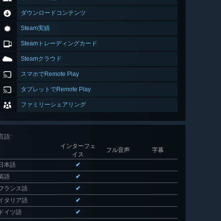
ダウンロードコンテンツ
Steam実績
Steamトレーディングカード
Steamクラウド
スマホでRemote Play
タブレットでRemote Play
ファミリーシェアリング
言語
:
インターフェ
フル音声
字幕
イス
日本語
✔
英語
✔
フランス語
✔
イタリア語
✔
ドイツ語
✔