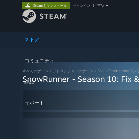
Steamをインストール
サインイン
|
言語
ストア
コミュニティ
すべてのゲーム
>
アドベンチャーのゲーム
>
Focus Entertainment
SnowRunner - Season 10: Fix 
詳細
サポート