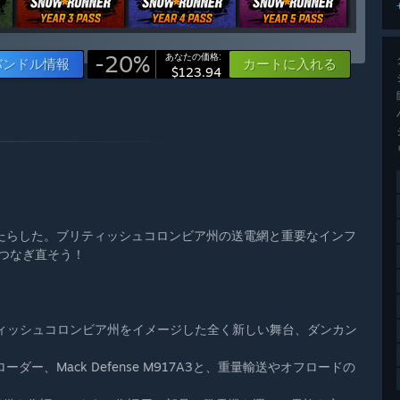
-20%
あなたの価格:
バンドル情報
カートに入れる
$123.94
。
。
たらした。ブリティッシュコロンビア州の送電網と重要なインフ
つなぎ直そう！
ティッシュコロンビア州をイメージした全く新しい舞台、ダンカン
ー、Mack Defense M917A3と、重量輸送やオフロードの