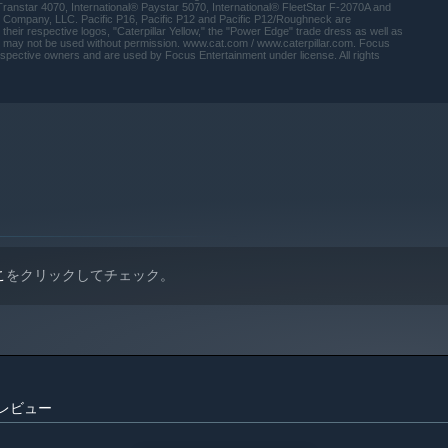
Transtar 4070, International® Paystar 5070, International® FleetStar F-2070A and
ty Company, LLC. Pacific P16, Pacific P12 and Pacific P12/Roughneck are
eir respective logos, "Caterpillar Yellow," the "Power Edge" trade dress as well as
nd may not be used without permission. www.cat.com / www.caterpillar.com. Focus
 respective owners and are used by Focus Entertainment under license. All rights
 10以降のバージョンのみをサポートします。
こ
をクリックしてチェック。
マーレビュー