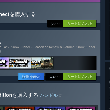
 Connectを購入する
カートに入れる
$6.99
る
p Pack
,
SnowRunner - Season 9: Renew & Rebuild
,
SnowRunner
る
詳細を表示
カートに入れる
$24.99
y Editionを購入する
バンドル
(?)