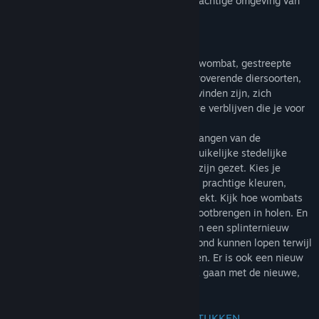
carrièrescenario dat zich afspeelt in de prachtige omgeving van
Transsylvanië.
VIJF SCHEMERDIEREN
Hou je vast, hier komen de wasbeer, vos, wombat, gestreepte
skunk en nijlroezet! Zorg dat deze hartveroverende diersoorten,
die vaak in holen, burchten en grotten te vinden zijn, zich
helemaal thuis voelen in de knusse nieuwe verblijven die je voor
ze gaat bouwen.
Nodig bezoekers uit om een glimp op te vangen van de
ongrijpbare wasberen die vanuit hun gebruikelijke stedelijke
jachtgebied in een natuurlijker omgeving zijn gezet. Kies je
favoriete vos uit een enorme variëteit van prachtige kleuren,
zoals zilver, zwart, wit, kruisingen en gevlekt. Kijk hoe wombats
en skunks leven, spelen en hun jongen grootbrengen in holen. En
zorg voor een kolonie gave nijlroezetten in een splinternieuw
toegankelijk vivarium waarin bezoekers rond kunnen lopen terwijl
deze vleermuizen over hun hoofden vliegen. Er is ook een nieuw
verrijkingsitem. Laat je dieren uit hun dak gaan met de nieuwe,
stuiterende pompoenbal!
MEER DAN 200 NIEUWE DECORATIESTUKKEN