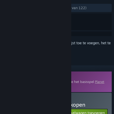
ZONDER TIJDLIMIET:
Heel positief
(88% van 122)
Meld je aan
om dit artikel aan je verlanglijst toe te voegen, het te
volgen of te negeren
Downloadbare inhoud
Om deze inhoud te kunnen spelen, moet je het basisspel
Planet
Zoo
op Steam hebben.
Planet Zoo: Twilight Pack kopen
Aan winkelwagen toevoegen
$9.99