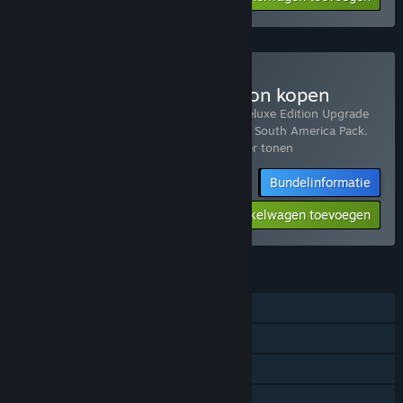
Planet Zoo: Ultimate Edition kopen
Bevat 22 items:
Planet Zoo
,
Planet Zoo Deluxe Edition Upgrade
Pack
,
Planet Zoo: Arctic Pack
,
Planet Zoo: South America Pack
,
Planet Zoo: Australia Pack
,
Planet Z
…
Meer tonen
Bundelinformatie
-70%
$77.10
Aan winkelwagen toevoegen
FUNCTIES
Singleplayer
Downloadbare inhoud
Steam-prestaties
Steam-ruilkaarten