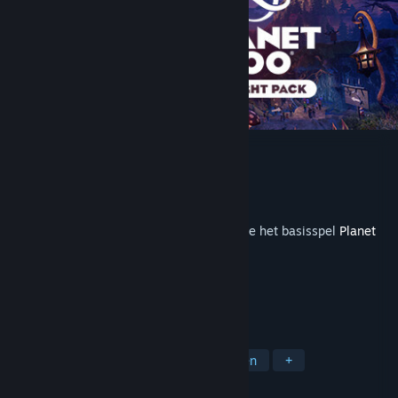
Planet Zoo: Twilight Pack
Ontwikkelaar
Frontier Developments
Uitgever
Frontier Developments
Uitgebracht
18 okt 2022
Om deze inhoud te kunnen spelen, moet je het basisspel
Planet
Zoo
op Steam hebben.
TAGS
Sim
Casual
Strategie
Dieren
+
RECENSIES