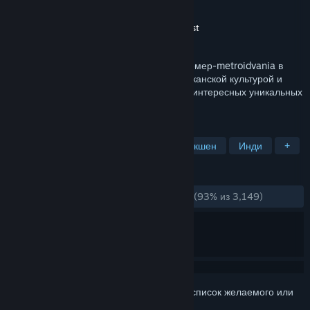
Разработчик
Drinkbox Studios
Издатель
Drinkbox Studios
,
Kepler Ghost
Дата выпуска
8 авг. 2013 г.
Guacamelee! Gold Edition — это платформер-metroidvania в
волшебном мире, вдохновленном мексиканской культурой и
фольклором и населенном множеством интересных уникальных
персонажей.
ПО МЕТКАМ
Метроидвания
Платформер
Экшен
Инди
+
ОБЗОРЫ
ЗА ВСЁ ВРЕМЯ:
Очень положительные
(93% из 3,149)
Войдите
, чтобы добавить этот продукт в список желаемого или
скрыть его