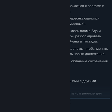
Используйте боевые приемы, чтобы сражаться с врагами и
проходить сложные участки местности.
Переключайтесь между несколькими пересекающимися
измерениями (миром живых и миром мертвых).
расширение El Infierno. Проберитесь сквозь пламя Ада и
проявите себя в серии испытаний, чтобы разблокировать
могущественные новые костюмы для Хуана и Тостады.
Костюмы игроков! Выбирайте разные костюмы, чтобы менять
характеристики своих героев и получать новые достижения.
Достижения Steam, таблицы рекордов, облачные сохранения
и режим Big Picture.
Коллекционные карточки.
Создавайте новые костюмы и делитесь ими с другими
игроками в мастерской Steam.
Всю игру вы можете пройти в кооперативном режиме для
двух игроков, подключиться и выйти из которого можно в
ЧИТАТЬ ДАЛЬШЕ
любой момент.
Куры. Огромное множество кур.