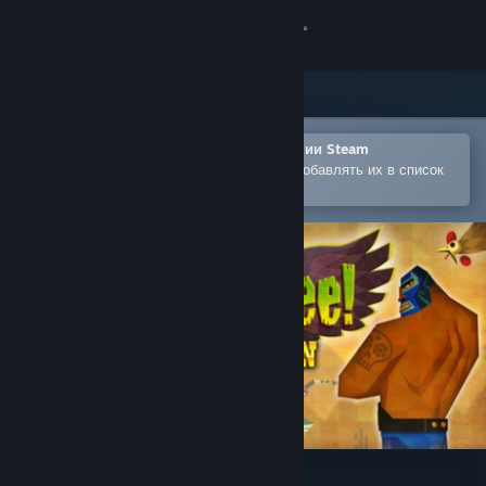
Войти
Магазин
Сообщество
Открыть в мобильном приложении Steam
Позволяет легко покупать игры и добавлять их в список
желаемого
Информация
Поддержка
Изменить язык
Скачать мобильное приложение Steam
Полная версия
Guacamelee! Gold Edition