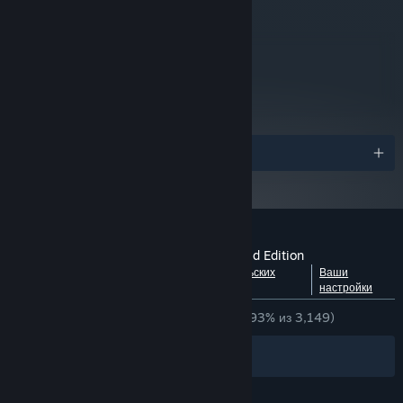
metacritic
88
Прочитать рецензии
критиков
Награды
Обзоры пользователей: Guacamelee! Gold Edition
Посмотреть разбивку по
О пользовательских
Ваши
языкам
обзорах
настройки
ЗА ВСЁ ВРЕМЯ:
Очень положительные
(93% из 3,149)
Фильтры
Ваши языки