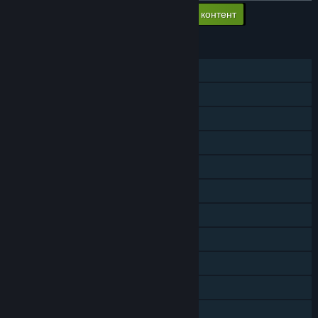
Добавить в корзину весь доп. контент
$3.49
ФУНКЦИИ
Для одного игрока
Для нескольких игроков
Общий/разделённый экран
Достижения Steam
Коллекционные карточки Steam
Мастерская Steam
Steam Cloud
Таблицы лидеров Steam
Remote Play на телефоне
Remote Play на планшете
Remote Play на телевизоре