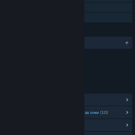
Remote Play Together
Семейный доступ
ЯЗЫКИ
Поддерживаемых языков: 6
Содержимое
Содержит интерактивные элементы
Взаимодействие по сети
ССЫЛКИ И ИНФОРМАЦИЯ
Показать достижения в Steam
(60)
Показать товары в магазине предметов за очки
(10)
Открыть центр сообщества