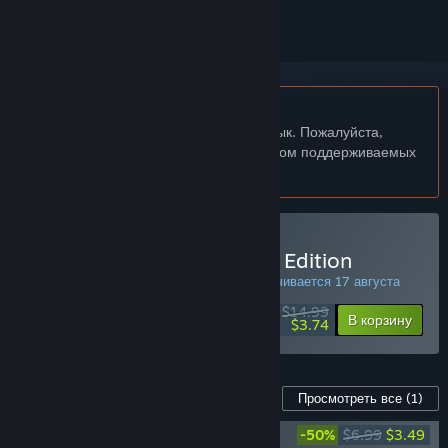
Не поддерживается русский язык
Этот продукт не поддерживает ваш язык. Пожалуйста,
перед покупкой ознакомьтесь со списком поддерживаемых
языков.
Купить Guacamelee! Gold Edition
СПЕЦИАЛЬНОЕ ПРЕДЛОЖЕНИЕ! Заканчивается 17 августа
$14.99
-75%
В корзину
$3.74
Контент для этой игры
Просмотреть все
(1)
Guacamelee! Soundtrack
-50%
$6.99
$3.49