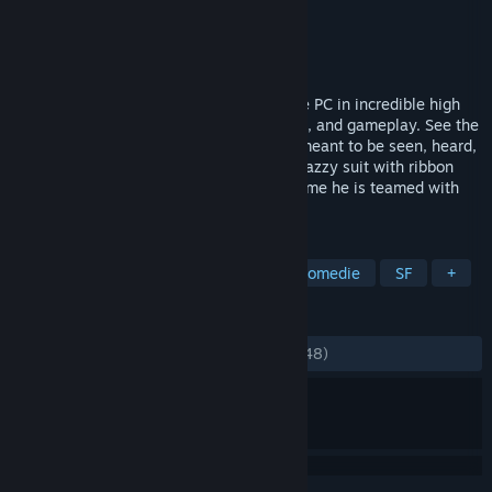
Dezvoltator
Overhaul Games
Editor
Interplay Inc.
Lansare
30 iul. 2012
Overhaul Games brings MDK2 back to the PC in incredible high
definition, with enhanced graphics, sound, and gameplay. See the
classic action platformer the way it was meant to be seen, heard,
and played... on a PC!Kurt Hectic in his snazzy suit with ribbon
chute is back to save the universe. This time he is teamed with
the genius Dr.
ETICHETE
Acțiune
Shooter third-person
Comedie
SF
+
RECENZII
DINTOTDEAUNA:
Echilibrate
(65% din 148)