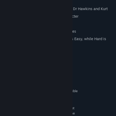
Over 20 Enemies
Three different player characters, Max, Dr Hawkins and Kurt
Unique levels and items for each character
Brand new HD graphics
Enhanced audio from the original sources
Tweaked gameplay - now Easy really is Easy, while Hard is
BONE CRUSHING!
Cerințe de sistem
MINIMUM:
Windows XP
OS *:
Core 2 Duo or equivalent
PROCESSOR:
512 MB RAM
MEMORY:
GeFroce 8800GT, OpenGL 3 compatible
GRAPHICS:
9.0c
DIRECTX®:
1 GB HD space
HARD DRIVE:
Many Intel HD video chipsets do not
ADDITIONAL:
fully support OpenGL 3 and may prevent the game