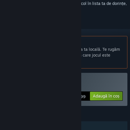
Conectează-te
pentru a adăuga acest articol în lista ta de dorințe,
a-l urmări sau a-l marca drept ignorat.
Nu este disponibil în limba: Română
Acest produs nu este disponibil în limba ta locală. Te rugăm
să consulți lista de mai jos cu limbile în care jocul este
disponibil înainte de achiziționare
Cumpără MDK2 HD
Adaugă în coș
$24.99
CARACTERISTICI
Un jucător