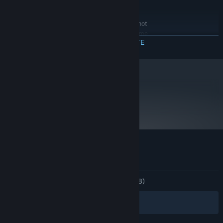
from running.
RECOMMENDED:
Many Intel HD video chipsets do not
ADDITIONAL:
fully support OpenGL 3 and may prevent the game
CITEȘTE MAI MULTE
from running.
Începând cu 1 ianuarie 2024, clientul Steam va fi compatibil numai cu
*
Windows 10 și versiunile ulterioare.
metacritic
73
Citește recenziile
Recenziile clienților pentru MDK2 HD
Despre recenziile utilizatorilor
Preferințele tale
DINTOTDEAUNA:
Echilibrate
(65% din 148)
Filtre
Limbile tale