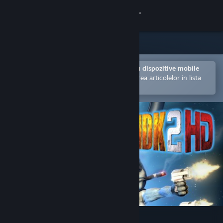
Conectează-te
Magazin
Comunitate
Deschide în aplicația Steam pentru dispozitive mobile
Facilitează achiziționarea și adăugarea articolelor în lista
de dorințe.
Despre
Asistență
Schimbă limba
Obține aplicația Steam pentru dispozitive mobile
Vezi site în versiunea pentru desktop
MDK2 HD