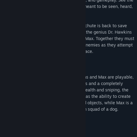
classic action platformer the way it was meant to be seen, heard,
and played... on a PC!
Kurt Hectic in his snazzy suit with ribbon chute is back to save
the universe. This time he is teamed with the genius Dr. Hawkins
and the 6-legged gun-toting robotic dog, Max. Together they must
out-sneak, out-blast and out-think their enemies as they attempt
to reclaim the Earth from a vile alien menace.
And this time they're in HD.
All three characters - Kurt, Doctor Hawkins and Max are playable,
each has his own levels, powers and items and a completely
different gameplay focus. Kurt is about stealth and sniping, the
Doctor has a few direct attacks but also has the ability to create
items and effects out of simple household objects, while Max is a
cigar smoking, quad gun toting demolition squad of a dog.
Key Features
10 Levels