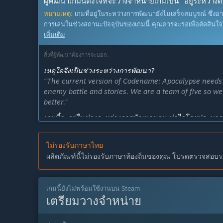
ผู้พัฒนาเกมนี้ตั้งใจที่จะวางจำหน่ายเกมเป็น "อยู่ระห
หมายเหตุ:
เกมที่อยู่ในระหว่างการพัฒนายังไม่เสร็จสมบูรณ์ ซึ่งอ
การเล่นในช่วงสถานะปัจจุบันของเกมนี้ คุณควรจะรอเพื่อตัดสินใ
เพิ่มเติม
สิ่งที่ผู้พัฒนาต้องการจะบอก:
เหตุใดจึงเป็นช่วงระหว่างการพัฒนา?
“The current version of Codename: Apocalypse needs m
enemy battle and stories. We are a team of five so 
better.”
เกมนี้จะอยู่ในช่วงระหว่างการพัฒนานานเท่าไรโดยประมา
“We will need about 6~12 months to complete our con
เวอร์ชันเต็มได้ถูกวางแผนไว้ให้แตกต่างจากเวอร์ชันระหว่า
ไม่รองรับภาษาไทย
“There will be more story arcs, new types of cards and
ผลิตภัณฑ์นี้ไม่รองรับภาษาท้องถิ่นของคุณ โปรดตรวจสอบราย
สถานะปัจจุบันของเวอร์ชันระหว่างการพัฒนาเป็นอย่างไร?
“For now, the Early Access version will contain the fi
เกมนี้ยังไม่พร้อมใช้งานบน Steam
to choose from. Players will be able to experience thr
เตรียมวางจำหน่าย
เกมจะมีราคาเปลี่ยนแปลงไปหรือไม่ในระหว่างและหลังจาก
“Yes, we will increase our price with our major update