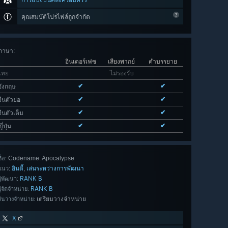
การแบ่งปันคลังครอบครัว
คุณสมบัติโปรไฟล์ถูกจำกัด
ภาษา
:
อินเตอร์เฟซ
เสียงพากย์
คำบรรยาย
ไทย
ไม่รองรับ
✔
✔
อังกฤษ
✔
✔
จีนตัวย่อ
✔
✔
จีนตัวเต็ม
✔
✔
ี่ปุ่น
Codename: Apocalypse
ื่อ:
อินดี้
เล่นระหว่างการพัฒนา
,
แนว:
RANK B
ผู้พัฒนา:
RANK B
ผู้จัดจำหน่าย:
เตรียมวางจำหน่าย
วันวางจำหน่าย:
X