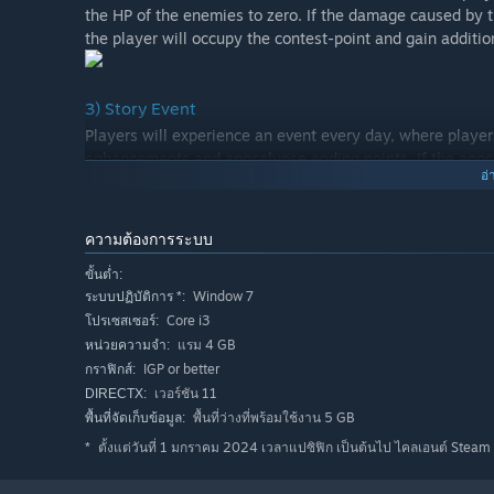
the HP of the enemies to zero. If the damage caused by t
the player will occupy the contest-point and gain addition
3) Story Event
Players will experience an event every day, where players
enhancements and apocalypse ending points. If the apoc
อ่
at home and challenge the final level.
ความต้องการระบบ
4) Restaurant
ขั้นต่ำ:
Players can make deck adjustments or supplies in the re
Window 7
ระบบปฏิบัติการ *:
Core i3
โปรเซสเซอร์:
แรม 4 GB
หน่วยความจำ:
IGP or better
กราฟิกส์:
เวอร์ชัน 11
DIRECTX:
พื้นที่ว่างที่พร้อมใช้งาน 5 GB
พื้นที่จัดเก็บข้อมูล:
ตั้งแต่วันที่ 1 มกราคม 2024 เวลาแปซิฟิก เป็นต้นไป ไคลเอนต์ Steam 
*