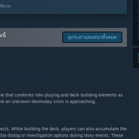
องคุณอย่างไร?
ใช้งาน
al media channels. With your feedback, we will be able to
นี้
ดูกระดานสนทนาทั้งหมด
e that combines role-playing and deck-building elements as
while an unknown doomsday crisis is approaching.
ects. While building the deck, players can also accumulate the
tra dialog or investigation options during story events. These