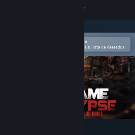
Iniciar sesión
Tienda
Comunidad
Abrir en la aplicación Steam Mobile
Para agregar contenido fácilmente a tu lista de deseados
Acerca de
Soporte
Cambiar idioma
Obtener la aplicación de Steam Mobile
Ver versión clásica
Codename: Apocalypse