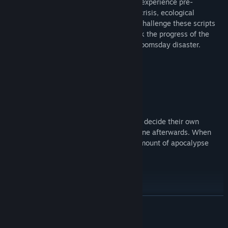
Depending on your choices, players may experience pre-
apocalypse lives caused by cult, zombie crisis, ecological
disaster, alien invasion, etc. Players can challenge these scripts
of different mechanics to gradually unlock the progress of the
game and discover the truth behind the doomsday disaster.
1) Daily Scheduling System
At the beginning of each day, players can decide their own
schedule which will be executed one by one afterwards. When
the day ends, players will get a certain amount of apocalypse
progress.
2) Contest-point Based Card Battle
Each battle consists of rounds of "debates" whereas players have
LEER MÁS
to use the knowledge cards in their hands to reduce the HP of the
enemies to zero. If the damage caused by the player to a single