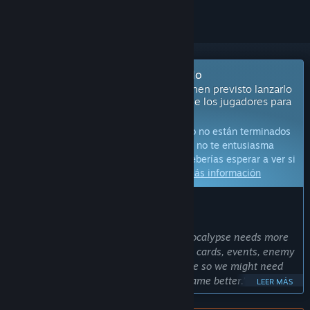
Próximamente en Acceso anticipado
Los desarrolladores de este juego tienen previsto lanzarlo
en progresor y usar los comentarios de los jugadores para
desarrollarlo.
Aviso:
Los juegos con Acceso anticipado no están terminados
y pueden o no cambiar más adelante. Si no te entusiasma
jugarlo en su estado actual, entonces deberías esperar a ver si
el juego avanza más en su desarrollo.
Más información
LO QUE DICEN LOS DESARROLLADORES:
¿Por qué Acceso anticipado?
“The current version of Codename: Apocalypse needs more
time to develop and polish our content, cards, events, enemy
battle and stories. We are a team of five so we might need
both time and your help to make our game better.”
LEER MÁS
¿Cuánto tiempo va a estar este juego en Acceso anticipado