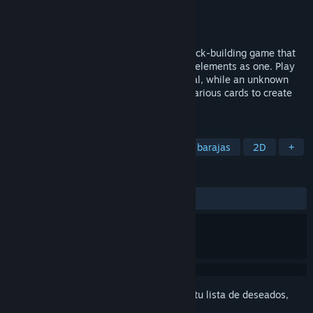
Desarrollador
RANK B
Editor
RANK B
Lanzado el
Próximamente
Codename: Apocalypse is a rogue-like deck-building game that
combines role-playing and deck-building elements as one. Play
as a normal civilian and try to live as usual, while an unknown
doomsday crisis is approaching. Collect various cards to create
your own story in the coming apocalypse.
ETIQUETAS
Acceso anticipado
Construcción de barajas
2D
+
RESEÑAS
No existen reseñas de usuarios
Inicia sesión
para agregar este artículo a tu lista de deseados,
seguirlo o marcarlo como ignorado.