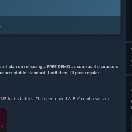
е.
 I plan on releasing a FREE DEMO as soon as 4 characters
n acceptable standard. Until then, I'll post regular
 for its battles. The open-ended A-B-C combo system