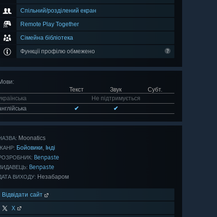
Спільний/розділений екран
Remote Play Together
Сімейна бібліотека
Функції профілю обмежено
Мови
:
Текст
Звук
Субт.
українська
Не підтримується
англійська
✔
✔
Moonatics
НАЗВА:
Бойовики
Інді
,
ЖАНР:
Benpaste
РОЗРОБНИК:
Benpaste
ВИДАВЕЦЬ:
Незабаром
ДАТА ВИХОДУ:
Відвідати сайт
X