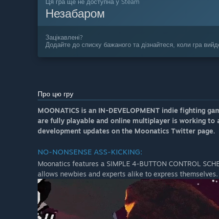
Ця гра ще не доступна у Steam
Незабаром
Зацікавлені?
Додайте до списку бажаного та дізнайтеся, коли гра вийд
Про цю гру
MOONATICS is an IN-DEVELOPMENT indie fighting game.
are fully playable and online multiplayer is working to a
development updates on the Moonatics Twitter page.
NO-NONSENSE ASS-KICKING:
Moonatics features a SIMPLE 4-BUTTON CONTROL SCHEME
allows newbies and experts alike to express themselves.