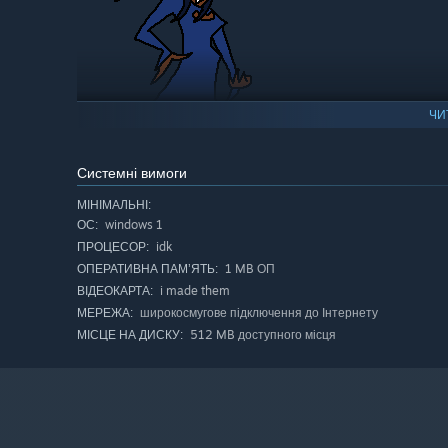
ЧИ
Системні вимоги
In a moment of weakness, the moon captivated her with i
moves, and use her hover ability to declare yourself quee
МІНІМАЛЬНІ:
windows 1
ОС:
• TRAVIS - THE HONEST FELLA:
idk
ПРОЦЕСОР:
1 MB ОП
ОПЕРАТИВНА ПАМ’ЯТЬ:
i made them
ВІДЕОКАРТА:
широкосмугове підключення до Інтернету
МЕРЕЖА:
512 MB доступного місця
МІСЦЕ НА ДИСКУ: