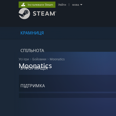
Інсталювати Steam
Увійти
|
мова
КРАМНИЦЯ
СПІЛЬНОТА
Усі ігри
>
Бойовики
>
Moonatics
Moonatics
ІНФОРМАЦІЯ
ПІДТРИМКА