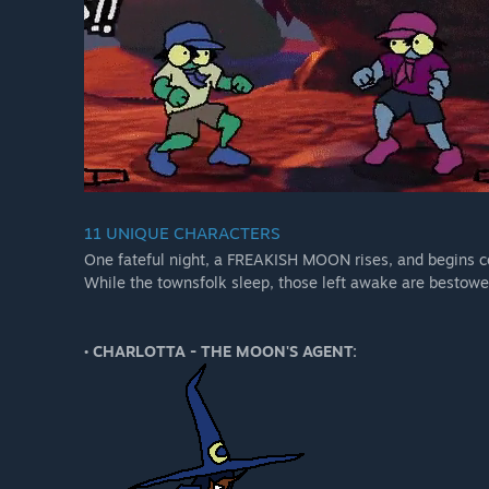
11 UNIQUE CHARACTERS
One fateful night, a FREAKISH MOON rises, and begins c
While the townsfolk sleep, those left awake are be
• CHARLOTTA - THE MOON'S AGENT: