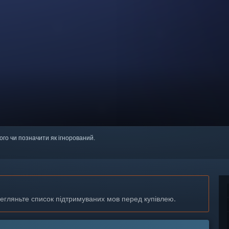
ого чи позначити як ігнорований.
регляньте список підтримуваних мов перед купівлею.