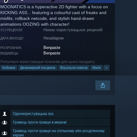
MOONATICS is a hyperactive 2D fighter with a focus on
KICKING ASS... featuring a colourful cast of freaks and
misfits, rollback netcode, and stylish hand-drawn
animations OOZING with character!
Немає користувацьких рецензій
УСІ РЕЦЕНЗІЇ:
Незабаром
ДАТА ВИХОДУ:
Benpaste
РОЗРОБНИК:
Benpaste
ВИДАВЕЦЬ:
Популярні користувацькі позначки для цього продукту:
Бойовик
Двовимірний поєдинок
Візуальна новела
Магія
+
Однокористувацька гра
Гравець проти гравця в мережі
Гравець проти гравця на спільному або розділеному
екрані