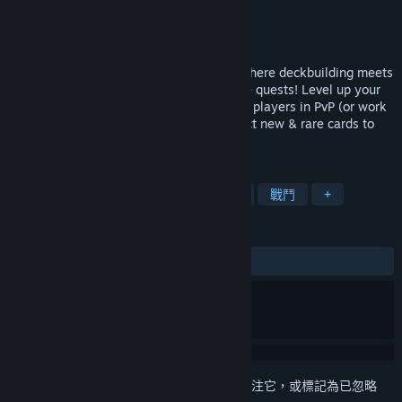
Rose Tinted Games LLC
開發人員
Rose Tinted Games LLC
發行商
發行日
待公告
Genfanad is an MMORPG - TCG hybrid, where deckbuilding meets
epic bosses, vast dungeons & cooperative quests! Level up your
skills, upgrade your gear, challenge other players in PvP (or work
with them in cooperative play!) and collect new & rare cards to
upgrade your deck!
標籤
大型多人
自訂角色
回合制戰鬥
戰鬥
+
評論
無使用者評論
登入
以將此項目新增至您的願望清單、關注它，或標記為已忽略