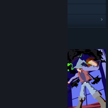
Discord
檢視更新歷史記錄
閱讀相關新聞
繼續閱讀
檢視討論區
關於此遊戲
尋找社群群組
名稱:
Genfanad: A Generic Fantasy Adventure
類型:
冒險
,
獨立製作
,
大型多人連線
,
角色扮演
,
策略
發行日期:
待公告