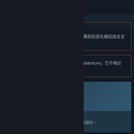
不支援繁體中文
本產品尚不支援您的目前所在地的語言。購買前請先確認語言支
援清單。
注意:
「Genfanad: A Generic Fantasy Adventure」已不再於
Steam 商店中提供。
此遊戲尚未在 Steam 上發售
預計發行日期:
待公告
感興趣嗎？
將這款遊戲加入願望清單，以便在發售時收到通知。