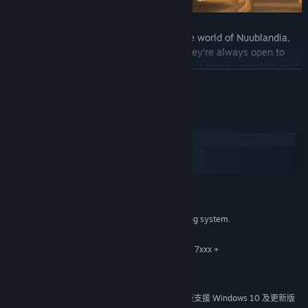
Join thousands of other adventurers in the world of Nuublandia,
dominated by the CLiCHe Corporation! They’re always open to
new adventurers to line their pockets... Uh, I mean, complete epic
繼續閱讀
quests to make the world a better place!
MAKE A NAME FOR YOURSELF
系統需求
Windows
macOS
SteamOS + Linux
最低配備:
Windows 7 or higher
作業系統 *:
Requires a 64-bit processor and operating system.
處理器:
4 GB 記憶體
記憶體:
GeForce 400x, Intel HD 4x, AMD Radeon 7xxx +
顯示卡:
4 GB 可用空間
儲存空間:
N/A
音效卡:
自 2024 年 1 月 1 日（PT）起，Steam 用戶端僅支援 Windows 10 及更新版
*