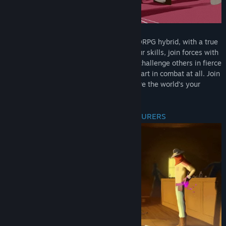
Welcome to Genfanad! We’re a TCG-MMORPG hybrid, with a true
emphasis on the MMO- part. Level up your skills, join forces with
other players to defeat epic bosses, and challenge others in fierce
PvP battles - or, if you prefer, don’t take part in combat at all. Join
us in our Generic Fantasy Adventure where the world’s your
oyster!
JOIN THOUSANDS OF OTHER ADVENTURERS