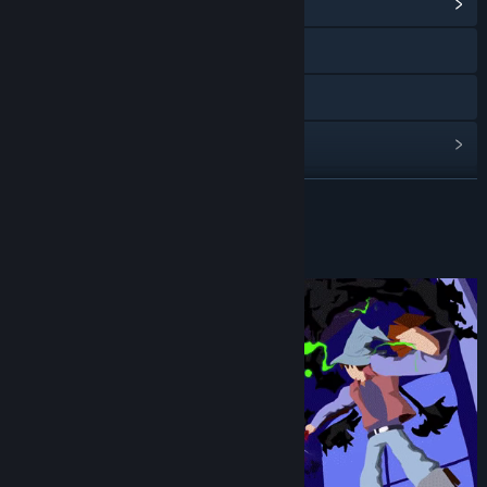
Vai all'hub della Comunità
Visita il sito web
Discord
Mostra la cronologia degli aggiornamenti
Leggi le notizie correlate
CONTINUA
Visualizza le discussioni
Informazioni sul gioco
Trova i gruppi della Comunità correlati
Titolo:
Genfanad: A Generic Fantasy Adventure
Genere:
Avventura
,
Indie
,
Multigiocatore di massa
,
GDR
,
Strategia
Data di rilascio:
Da annunciare