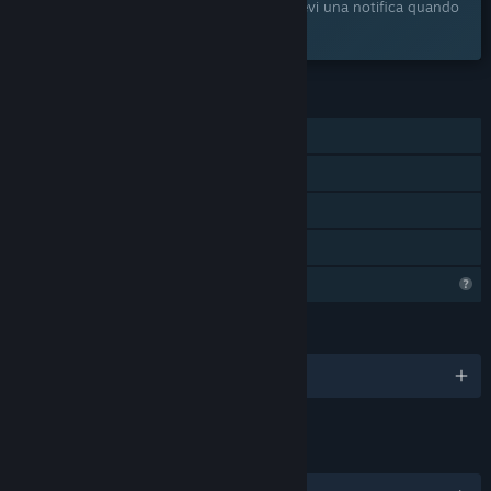
Aggiungilo alla tua Lista dei desideri e ricevi una notifica quando
sarà disponibile.
FUNZIONALITÀ
MMO
PvP
Sottotitoli disponibili
Condivisione familiare
Profilo con funzionalità limitate
LINGUE
1 lingue supportate
LINK E INFORMAZIONI