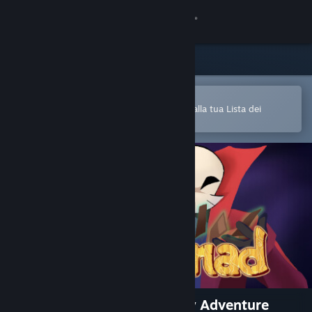
Accedi
Negozio
Comunità
Apri nell'app mobile di Steam
Per aggiungere facilmente i giochi alla tua Lista dei
desideri
Informazioni
Assistenza
Cambia la lingua
Ottieni l'app mobile di Steam
Visualizza il sito web per desktop
Genfanad: A Generic Fantasy Adventure