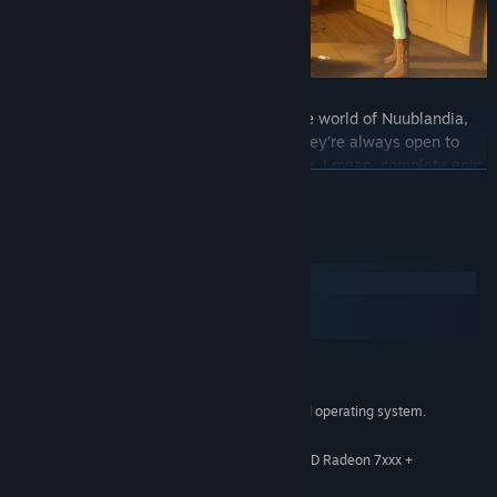
Join thousands of other adventurers in the world of Nuublandia,
dominated by the CLiCHe Corporation! They’re always open to
new adventurers to line their pockets... Uh, I mean, complete epic
CONTINUA
quests to make the world a better place!
MAKE A NAME FOR YOURSELF
Requisiti di sistema
Windows
macOS
SteamOS + Linux
MINIMI:
Windows 7 or higher
SISTEMA OPERATIVO *:
Requires a 64-bit processor and operating system.
PROCESSORE:
4 GB di RAM
MEMORIA:
GeForce 400x, Intel HD 4x, AMD Radeon 7xxx +
SCHEDA VIDEO:
4 GB di spazio disponibile
ARCHIVIAZIONE: