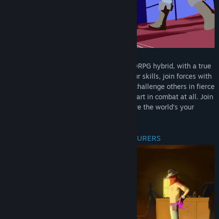
Welcome to Genfanad! We’re a TCG-MMORPG hybrid, with a true
emphasis on the MMO- part. Level up your skills, join forces with
other players to defeat epic bosses, and challenge others in fierce
PvP battles - or, if you prefer, don’t take part in combat at all. Join
us in our Generic Fantasy Adventure where the world’s your
oyster!
JOIN THOUSANDS OF OTHER ADVENTURERS