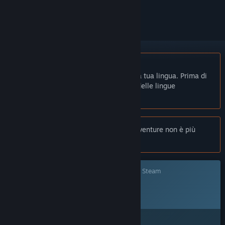
per ignorarlo.
Non disponibile in Italiano
Questo prodotto non è disponibile nella tua lingua. Prima di
effettuare l'acquisto, controlla la lista delle lingue
disponibili.
Nota:
Genfanad: A Generic Fantasy Adventure non è più
disponibile nel Negozio di Steam.
Questo gioco non è ancora disponibile su Steam
Data di rilascio prevista:
Da annunciare
Ti interessa?