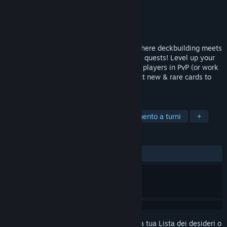
Sviluppatore
Rose Tinted Games LLC
Editore
Rose Tinted Games LLC
Rilasciato
Da annunciare
Genfanad is an MMORPG - TCG hybrid, where deckbuilding meets
epic bosses, vast dungeons & cooperative quests! Level up your
skills, upgrade your gear, challenge other players in PvP (or work
with them in cooperative play!) and collect new & rare cards to
upgrade your deck!
ETICHETTE
Multigiocatore di massa
Combattimento a turni
+
RECENSIONI
Nessuna recensione degli utenti
Accedi
per aggiungere questo articolo alla tua Lista dei desideri o