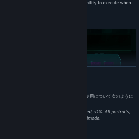
pressure, testing your decisiveness and ability to execute when
every second counts.
続きを読む
AI生成コンテンツの開示
開発者は、ゲームでのAI生成コンテンツの使用について次のように
説明しています。
Make your hacking rig your own, from the kernel at its heart to
Minor details in illustrations are AI-created, <1%. All portraits,
the memcard hosting the modules that power your abilities in the
music, sound, writing, and code are handmade.
network runs. Expand the build with up to six powerful ACEX
chips if you can afford it.
大人向けコンテンツの説明