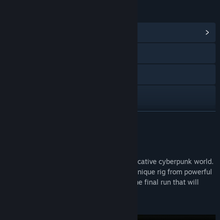
リンク＆情報
コミュニティハブを表示
Webサイトにアクセス
Bluesky
Discord
アップデート履歴を表示
続きを読む
関連ニュースをチェック
このゲームについて
掲示板を表示
Become an elite hacker-for-hire in an evocative cyberpunk world.
Infiltrate corporate networks, build your unique rig from powerful
コミュニティグループを検索
hardware and modules, and prepare for the final run that will
change the world forever!
タイトル:
Netspectre
ジャンル:
インディー
,
RPG