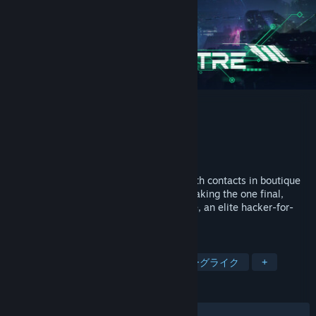
Netspectre
開発元
Iridescence Interactive
パブリッシャー
Iridescence Interactive
リリース日
発表予定
Infiltrate corporate networks, conspire with contacts in boutique
bars, then change the world forever by making the one final,
impossible run. Become a true Netspectre, an elite hacker-for-
hire, in this cyberpunk hacker roguelike.
タグ
ハッキング
サイバーパンク
ローグライク
+
レビュー
ユーザーレビューはありません