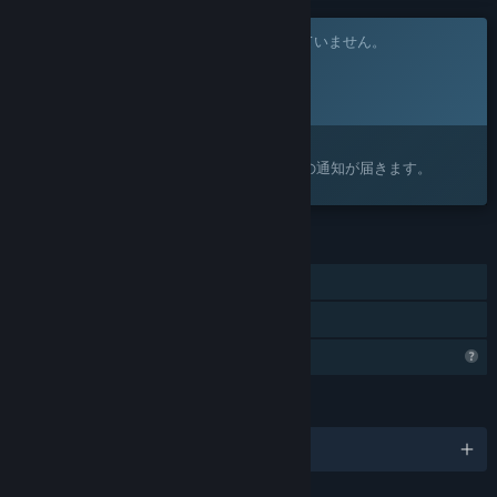
このゲームはまだSteam上でリリースされていません。
リリース予定日:
発表予定
興味がありますか？
ウィッシュリストに追加すると、リリースの通知が届きます。
機能
シングルプレイヤー
ファミリーシェアリング
プロフィール機能制限
言語
1対応言語