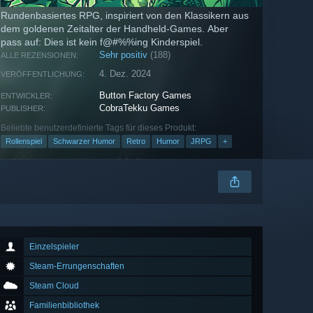
Rundenbasiertes RPG, inspiriert von den Klassikern aus
dem goldenen Zeitalter der Handheld-Games. Aber
pass auf: Dies ist kein f@#%%ing Kinderspiel.
Sehr positiv
(188)
ALLE REZENSIONEN:
4. Dez. 2024
VERÖFFENTLICHUNG:
Button Factory Games
ENTWICKLER:
CobraTekku Games
PUBLISHER:
Beliebte benutzerdefinierte Tags für dieses Produkt:
Rollenspiel
Schwarzer Humor
Retro
Humor
JRPG
+
Einzelspieler
Steam-Errungenschaften
Steam Cloud
Familienbibliothek