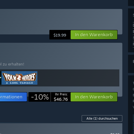
In den Warenkorb
$19.99
l zu erhalten!
-10%
Ihr Preis:
ormationen
In den Warenkorb
$46.76
Alle
(1)
durchsuchen