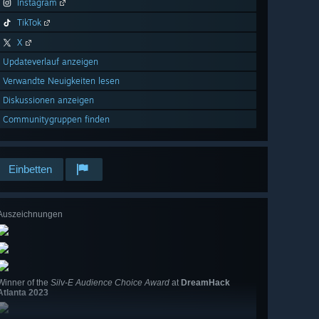
Instagram
TikTok
X
Updateverlauf anzeigen
Verwandte Neuigkeiten lesen
Diskussionen anzeigen
Communitygruppen finden
Einbetten
Auszeichnungen
Winner of the
Silv-E Audience Choice Award
at
DreamHack
Atlanta 2023