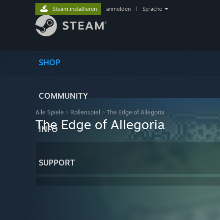
Steam installieren
anmelden
|
Sprache
SHOP
COMMUNITY
Alle Spiele
>
Rollenspiel
>
The Edge of Allegoria
The Edge of Allegoria
INFO
SUPPORT