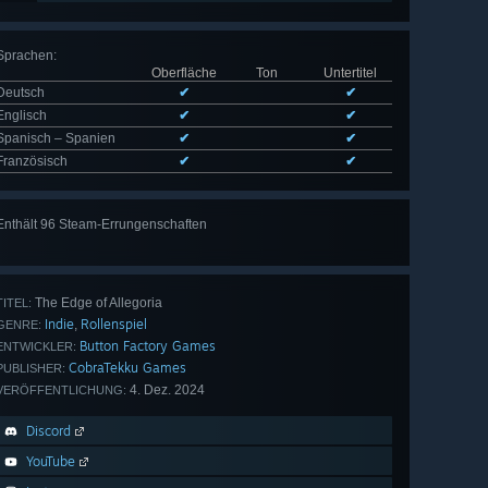
Sprachen
:
Oberfläche
Ton
Untertitel
Deutsch
✔
✔
Englisch
✔
✔
Spanisch – Spanien
✔
✔
Französisch
✔
✔
Enthält 96 Steam-Errungenschaften
Alle 96
anzeigen
The Edge of Allegoria
TITEL:
Indie
Rollenspiel
,
GENRE:
Button Factory Games
ENTWICKLER:
CobraTekku Games
PUBLISHER:
4. Dez. 2024
VERÖFFENTLICHUNG:
Discord
YouTube