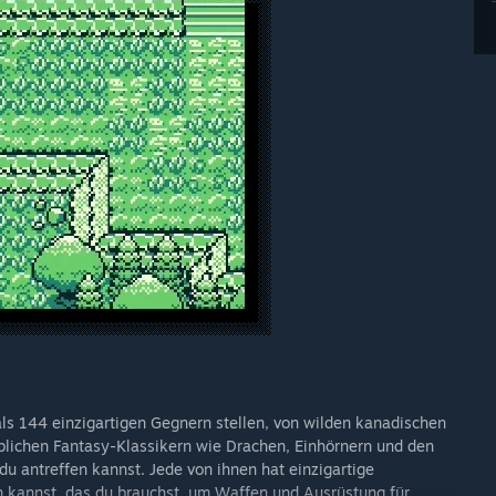
ls 144 einzigartigen Gegnern stellen, von wilden kanadischen
üblichen Fantasy-Klassikern wie Drachen, Einhörnern und den
du antreffen kannst. Jede von ihnen hat einzigartige
n kannst, das du brauchst, um Waffen und Ausrüstung für