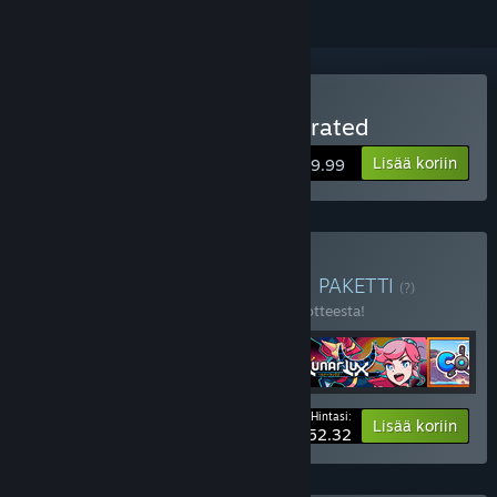
Osta Telepath Tactics Liberated
Lisää koriin
$19.99
Osta Turn-Based Bundle 2
PAKETTI
(?)
Osta tämä paketti säästääksesi 23 % 4 tuotteesta!
Hintasi:
-23%
Paketin tiedot
Lisää koriin
$52.32