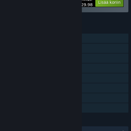
-25%
Paketin tiedot
Lisää koriin
$29.98
Näytä kaikki 6 myyntipakettia.
OMINAISUUDET
Yksinpeli
PvP
Steam-saavutukset
Steam Workshop
Steam Cloud
Sisältää tasoeditorin
Remote Play Together
Perhejako
KIELET