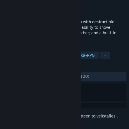
Kehittäjä
Sinister Design
Julkaisija
indie.io
Julkaistu
14.3.2022
An SRPG fan's SRPG! Imagine Fire Emblem with destructible
battlefields; the ability to place traps; the ability to shove
enemies off cliffs, into lava, or into each other; and a built-in
campaign creator.
TUNNISTEET
Roolipeli
Strategia-RPG
Taktiikka-RPG
+
ARVOSTELUT
YHTEENSÄ:
Erittäin myönteinen
(85 % / 120)
Kirjautumalla sisään
voit lisätä tämän tuotteen toivelistallesi,
seurata sitä tai merkitä sen ohitetuksi