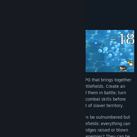
Tietoa pelistä
Telepath Tactics Liberated is a strategy RPG that brings together
classic tactical gameplay and dynamic battlefields. Create an
army of rag-tag freedom fighters and lead them in battle; turn
raw recruits into veterans with numerous combat skills before
finally leading an elite force into the heart of slaver territory.
Liberation will not be easy. You will always be outnumbered but
never outthought thanks to dynamic battlefields: everything can
be interacted with. Walls can be razed, bridges raised or blown
up, rivers frozen and trees cut down. And enemies? They can be