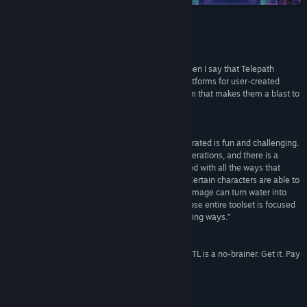
Lisää aiheeseen liittyviä uutisia
Näytä keskustelut
Arvostelut
Vieraile Workshopissa
“The combat is brilliant....I’m not exaggerating when I say that Telepath
Tactics has the potential to be one of the best platforms for user-created
Etsi ryhmiä
storytelling, all backed by a stellar combat system that makes them a blast to
play.”
Gideon's Gaming Reviews
Nimi:
Telepath Tactics Liberated
Lajityyppi:
Indie
,
Roolipelit
,
Strategia
“The core gameplay loop of Telepath Tactics Liberated is fun and challenging.
Julkaisupäivä:
14.3.2022
Each and every map provides new tactical considerations, and there is a
pretty wide variety of goals....This is only enhanced with all the ways that
characters are able to interact with these maps. Certain characters are able to
transform the battlefield in specific ways (the ice mage can turn water into
traversable ice) and there is even a character whose entire toolset is focused
on transforming the battlefield in fun and interesting ways.”
eXplorminate
“The verdict? If you’re a turn-based tactical fan, TTL is a no-brainer. Get it. Pay
full price.”
CSH Picone