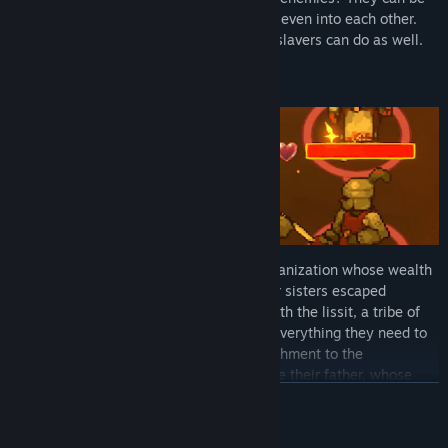
thrown off cliffs, into lava pools, traps, or even into each other.
But be careful: whatever you can do, the slavers can do as well.
The Vibra Mining Company is a brutal organization whose wealth
is built on the backs of slaves. The Strider sisters escaped
bondage at a young age, taking refuge with the lissit, a tribe of
komodo warriors. The Iissit taught them everything they need to
bring freedom to the enslaved—and punishment to the
oppressors. Above all, they want to rescue their father, whose
LUE LISÄÄ
time is running out. But before that can happen, they need to
create an army, recruiting unlikely allies as they take the fight to
the villainous mining company.