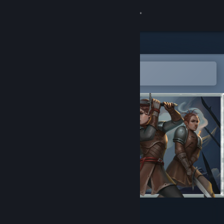
Kirjaudu sisään
Kauppa
Yhteisö
Avaa Steam-mobiilisovelluksessa
Helppo ostaa tai lisätä toivelistalle
Tietoa
Tuki
Vaihda kieli
Hanki Steam-mobiilisovellus
Näytä työpöytäsivusto
Telepath Tactics Liberated