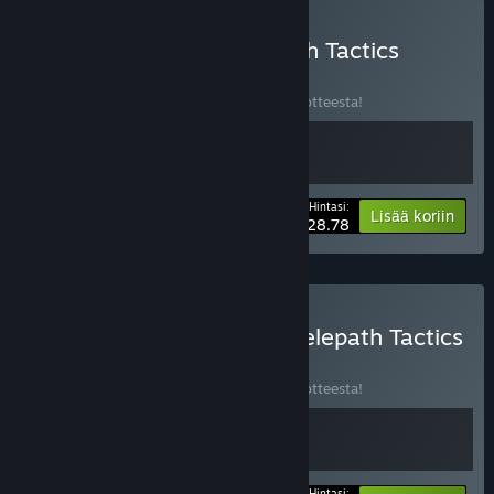
Osta Void Scout x Telepath Tactics
Liberated
PAKETTI
(?)
Osta tämä paketti säästääksesi 10 % 2 tuotteesta!
Hintasi:
-10%
Paketin tiedot
Lisää koriin
$28.78
Osta Tyrant's Blessing x Telepath Tactics
Bundle
PAKETTI
(?)
Osta tämä paketti säästääksesi 25 % 2 tuotteesta!
Hintasi: