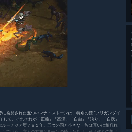
に発見された五つのマナ・ストーンは、特別の鎧 “ブリガンダイ
。そして、それぞれが「正義」「高潔」「自由」「誇り」「自我」
はルーナジア暦７８１年。五つの国と小さな一族は互いに相容れ
としていた。六人の君主とルーンの騎士たちは、それぞれの想い