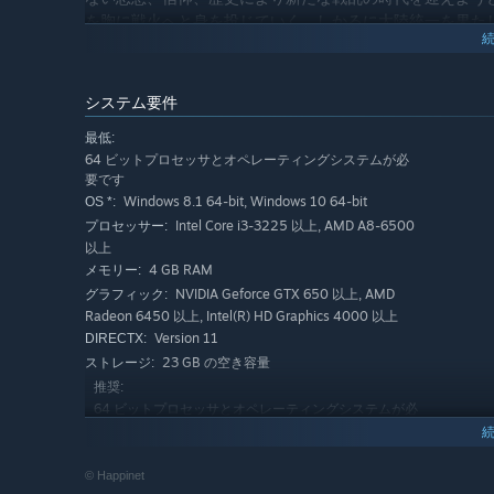
を胸に戦火へと身を投じていく。しかるに大陸統一を果た
あろう。このルーナジアで起きた、すべての、そしてあら
システム要件
最低:
64 ビットプロセッサとオペレーティングシステムが必
敵国も大陸制覇を目指し様々な戦略と戦術で侵攻してきま
要です
６勢力でそれぞれ異なる様々なストーリーやイベントを収
Windows 8.1 64-bit, Windows 10 64-bit
OS *:
え、メインモードクリア後に開放するチャレンジモード「
Intel Core i3-3225 以上, AMD A8-6500
プロセッサー:
以上
メインモード
4 GB RAM
メモリー:
６つの勢力のいずれかを選び、史書『ルーナジア戦記』の
NVIDIA Geforce GTX 650 以上, AMD
グラフィック:
Radeon 6450 以上, Intel(R) HD Graphics 4000 以上
チャレンジモード
Version 11
DIRECTX:
1人の君主と9人の騎士、自らが選んだ10人の英俊豪傑と
23 GB の空き容量
ストレージ:
す。
推奨:
64 ビットプロセッサとオペレーティングシステムが必
要です
フリーモード
Windows 10 64-bit
OS:
かつてあなたと共に戦乱を生き抜いた騎士やモンスターた
Intel Core i3-8350K, AMD Ryzen 3
プロセッサー:
© Happinet
ら、好きなだけ戦うことが出来るモードです。