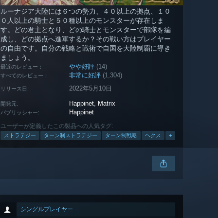
ルーナジア大陸には６つの勢力、４０以上の拠点、１０
０人以上の騎士と５０種以上のモンスターが存在しま
す。どの君主となり、どの騎士とモンスターで部隊を編
成し、どの拠点へ進軍するか？その戦い方はプレイヤー
の自由です。自分の戦略と戦術で自国を大陸制覇に導き
ましょう。
やや好評
(14)
最近のレビュー：
非常に好評
(1,304)
すべてのレビュー：
2022年5月10日
リリース日:
Happinet
,
Matrix
開発元:
Happinet
パブリッシャー:
ユーザーが定義したこの製品への人気タグ:
ストラテジー
ターン制ストラテジー
ターン制戦略
ヘクス
+
シングルプレイヤー