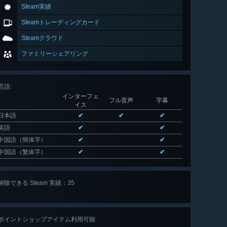
Steam実績
Steamトレーディングカード
Steamクラウド
ファミリーシェアリング
言語
:
インターフェ
フル音声
字幕
イス
日本語
✔
✔
✔
英語
✔
✔
中国語（簡体字）
✔
✔
中国語（繁体字）
✔
✔
解除できる Steam 実績：35
全 35 個
表示
ポイントショップアイテム利用可能