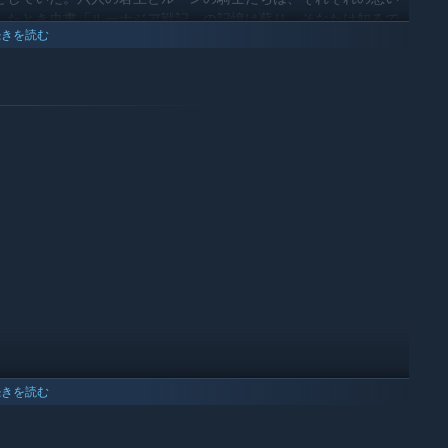
したとき史書「ルーナジア戦記」の記憶は蘇り、そなたは知るで
続きを読む
ゆる物語を。
す。大陸の戦いの歴史はプレイする度に異なる展開を見せます。
集する「史書の追憶」。メインモード「ルーナジア戦記」に加
異説の章」などやりこみ要素も豊富です。
記憶を辿りながら、ルーナジア大陸の統一を目指すモードです。
共に混沌たる乱世に身を投じ、真の大陸制覇と頂を目指すモードで
続きを読む
ちを自由に組み合わせ、あなただけの戦略をじっくりと練りなが