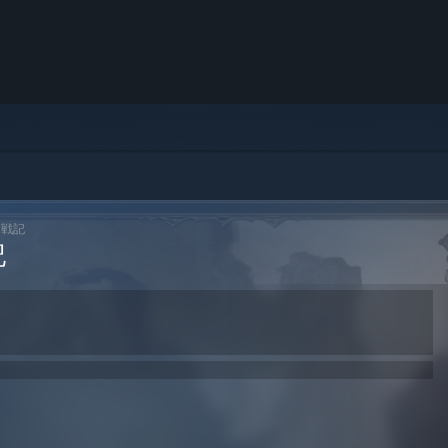
ア戦記
記