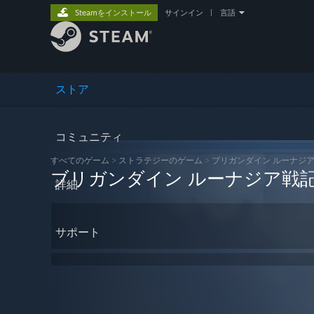
Steamをインストール
サインイン
|
言語
ストア
コミュニティ
すべてのゲーム
>
ストラテジーのゲーム
>
ブリガンダイン ルーナジ
ブリガンダイン ルーナジア戦
詳細
サポート