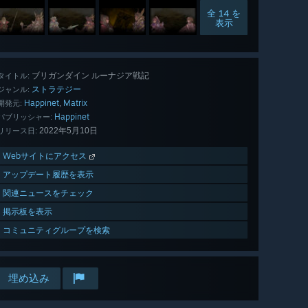
全 14 を
表示
ブリガンダイン ルーナジア戦記
タイトル:
ストラテジー
ジャンル:
Happinet
Matrix
,
開発元:
Happinet
パブリッシャー:
2022年5月10日
リリース日:
Webサイトにアクセス
アップデート履歴を表示
関連ニュースをチェック
掲示板を表示
コミュニティグループを検索
埋め込み