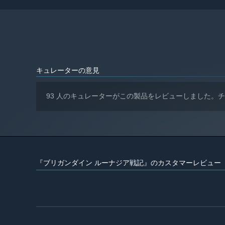
1200
8 GB RAM
メモリー:
STEAM版の追加・調整点
NVIDIA Geforce GTX 960, AMD Radeon
グラフィック:
フリーモードの追加
RX 560
消費アイテムの引き継ぎ
Version 11
DIRECTX:
23 GB の空き容量
ストレージ:
グラフィックレベルの選択オプション追加
2024年1月1日（PT）以降、SteamクライアントはWindows
*
キュレーターの意見
キーボード＆マウス操作を最適化
戦闘マップ時のHP表示
93 人のキュレーターがこの製品をレビューしました。
『ブリガンダイン ルーナジア戦記』のカスタマーレビュー