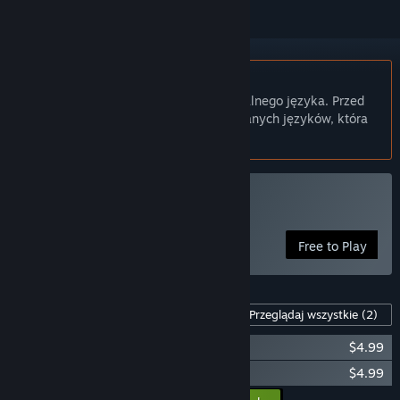
Polski język nie jest obsługiwany
Ten produkt nie obsługuje twojego lokalnego języka. Przed
zakupem zapoznaj się z listą obsługiwanych języków, która
znajduje się poniżej.
Graj w Kuroi Tsubasa
Free to Play
Zawartość dla tej gry
Przeglądaj wszystkie
(2)
Kuroi Tsubasa - Deluxe Edition
$4.99
Kuroi Tsubasa Soundtrack
$4.99