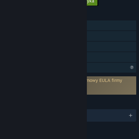
Dodaj całą zawartość do koszyka
$9.98
FUNKCJE
Jednoosobowa
Osiągnięcia Steam
Steam Cloud
Udostępnianie gier
Ograniczone funkcje profilu
Wymaga wyrażenia zgody na warunki umowy EULA firmy
trzeciej
Kuroi Tsubasa EULA
JĘZYKI
Obsługiwane języki: 1
LINKI I INFORMACJE