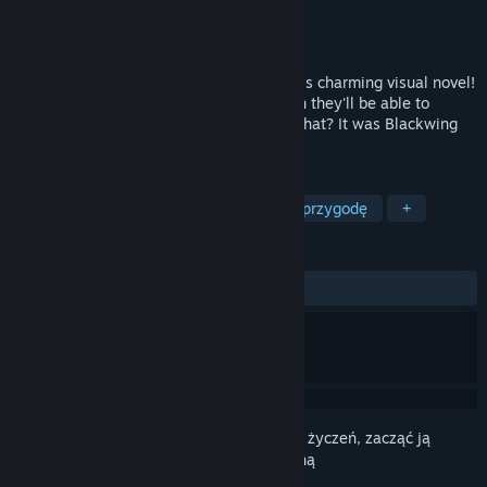
Producent
Blackwing Gaming
Wydawca
Blackwing Gaming
Wydano
4 kwietnia 2022
Meet Kureha Kurono and her friends in this charming visual novel!
With the help of the devil Blackwing-chan they'll be able to
defeat the evil shadow, right? What was that? It was Blackwing
himself who caused this mess? Oh dear.
TAGI
Powieść wizualna
Wybierz własną przygodę
+
RECENZJE
W OGÓLE:
Pozytywne
(95% z 41)
Zaloguj się
, aby dodać tę pozycję do listy życzeń, zacząć ją
obserwować lub oznaczyć jako ignorowaną