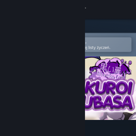
Zaloguj się
Sklep
Społeczność
Otwórz w aplikacji mobilnej Steam,
aby łatwo kupić lub dodać do swojej listy życzeń.
Informacje
Wsparcie
Zmień język
Pobierz aplikację mobilną Steam
Wersja przeglądarkowa
Kuroi Tsubasa