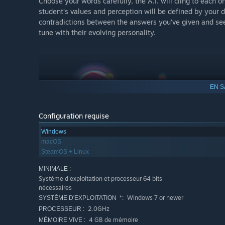
Choose your words carefully, the A.I. will cling to each 
student’s values and perception will be defined by your d
contradictions between the answers you’ve given and see
tune with their evolving personality.
EN S
Configuration requise
Windows
macOS
SteamOS + Linux
MINIMALE :
Système d'exploitation et processeur 64 bits
nécessaires
Windows 7 or newer
SYSTÈME D'EXPLOITATION *:
2.0GHz
PROCESSEUR :
4 GB de mémoire
MÉMOIRE VIVE :