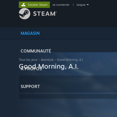
Installer Steam
se connecter
|
langue
MAGASIN
COMMUNAUTÉ
Tous les jeux
>
Aventure
>
Good Morning, A.I.
Good Morning, A.I.
À PROPOS
SUPPORT