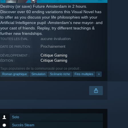
Destroy (or save) Future Amsterdam in 2 hours.
Discover over 60 ending variations this Visual Novel has
to offer as you discuss your life philosophies with your
Artificial Intelligence pupil -Amsterdam's new mayor- and
your cast of friends. Replay, try different teachings &
further new friendships.
aucune évaluation
TOUTES LES ÉVAL. :
Prochainement
DATE DE PARUTION :
Critique Gaming
DÉVELOPPEMENT :
Critique Gaming
ÉDITION :
Tags populaires de la communauté pour ce produit :
Roman graphique
Simulation
Scénario riche
Fins multiples
+
Solo
Succès Steam