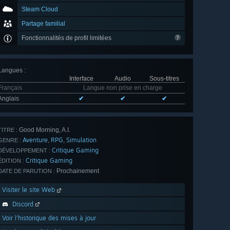
Steam Cloud
Partage familial
Fonctionnalités de profil limitées
Langues
:
Interface
Audio
Sous-titres
Français
Langue non prise en charge
Anglais
✔
✔
✔
Good Morning, A.I.
TITRE :
Aventure
RPG
Simulation
,
,
GENRE :
Critique Gaming
DÉVELOPPEMENT :
Critique Gaming
ÉDITION :
Prochainement
DATE DE PARUTION :
Visiter le site Web
Discord
Voir l'historique des mises à jour