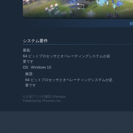
システム要件
最低:
64 ビットプロセッサとオペレーティングシステムが必
博麗神社は内政や防衛能力が強い、紅魔館は序盤から強力
要です
Windows 10
ヒロインが属する
OS:
各勢力ごとに得意・不得意
が存在する！
自分のプレイスタイルに合った勢力を探し当てるのも、こ
推奨:
64 ビットプロセッサとオペレーティングシステムが必
要です
多彩なユニットを使いこなせ！
©上海アリス幻樂団 ©Neetpia
Published by Phoenixx Inc.