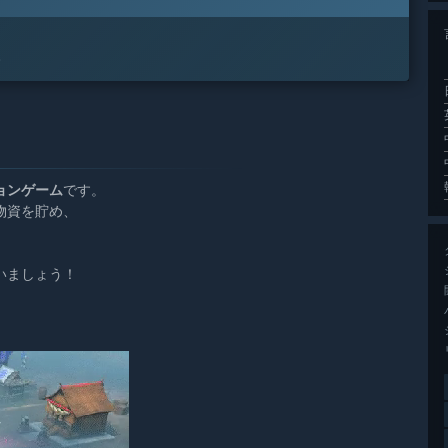
。
ョンゲーム
です。
物資を貯め、
。
いましょう！