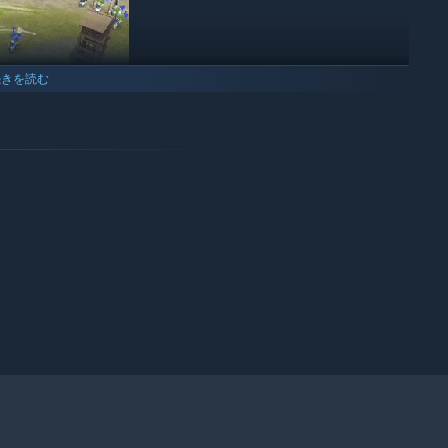
続きを読む
な兵が出せるなど、
のゲームの醍醐味の一つだ！