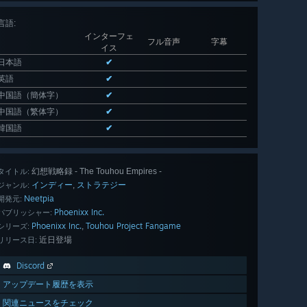
言語
:
インターフェ
フル音声
字幕
イス
日本語
✔
英語
✔
中国語（簡体字）
✔
中国語（繁体字）
✔
韓国語
✔
幻想戦略録 - The Touhou Empires -
タイトル:
インディー
ストラテジー
,
ジャンル:
Neetpia
開発元:
Phoenixx Inc.
パブリッシャー:
Phoenixx Inc.
Touhou Project Fangame
,
シリーズ:
近日登場
リリース日:
Discord
アップデート履歴を表示
関連ニュースをチェック