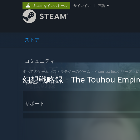
Steamをインストール
サインイン
|
言語
ストア
コミュニティ
すべてのゲーム
>
ストラテジーのゲーム
>
Phoenixx Inc.シリーズ
>
幻
幻想戦略録 - The Touhou Empire
詳細
サポート