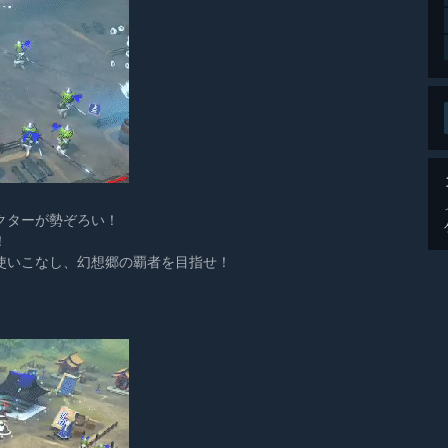
クターが勢ぞろい！
！
使いこなし、幻想郷の覇者を目指せ！