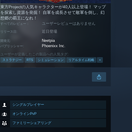
東方Projectの人気キャラクターが40人以上登場！ マップ
を探索し資源を発掘！ 自軍を成長させて敵軍を倒し、幻
想郷の覇王になれ！
ユーザーレビューはありません
すべてのレビュー：
近日登場
リリース日:
Neetpia
開発元:
Phoenixx Inc.
パブリッシャー:
ユーザーが定義したこの製品への人気タグ:
ストラテジー
RTS
シミュレーション
リアルタイム戦略
+
シングルプレイヤー
オンラインPvP
ファミリーシェアリング