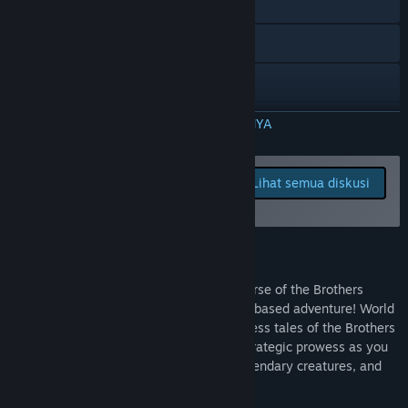
Kunjungi situs web
Discord
X
Twitch
BACA SELENGKAPNYA
YouTube
Laporkan bug dan berikan
Lihat semua diskusi
masukan untuk game ini di
TikTok
papan diskusi
Facebook
Tentang Game Ini
Instagram
Immerse yourself in the enchanting universe of the Brothers
Grimm and embark on a captivating card-based adventure! World
Lihat riwayat pembaruan
of Grimm invites you to explore the timeless tales of the Brothers
Grimm like never before. Unleash your strategic prowess as you
Baca berita terkait
assemble a deck of iconic characters, legendary creatures, and
magical artifacts.
Lihat diskusi