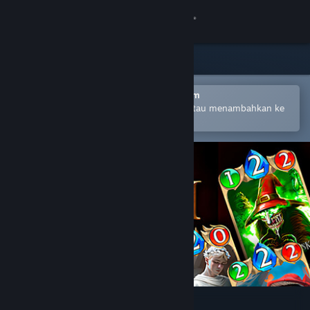
Login
Toko
Komunitas
Buka dengan Aplikasi Seluler Steam
Untuk mempermudah pembelian atau menambahkan ke
wishlist-mu
Tentang
Bantuan
Ubah bahasa
Dapatkan Aplikasi Seluler Steam
Lihat situs web desktop
World of Grimm