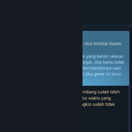
mengikutinya, atau mengabaikannya
Game Akses Dini
Dapatkan akses instan untuk bermain; ikut terlibat dalam
game seiring perkembangannya.
Catatan:
Game Akses Dini adalah produk yang belum selesai
dan mungkin tidak akan berubah lebih lanjut. Jika kamu tidak
berminat untuk memainkan game ini dalam kondisinya saat
ini, kamu harus menunggu untuk melihat jika game ini terus
dikembangkan.
Pelajari lebih lanjut
Catatan: Pembaruan terakhir oleh pengembang sudah lebih
dari 16 bulan yang lalu. Informasi dan alur waktu yang
dijelaskan oleh pengembang di sini mungkin sudah tidak
relevan.
PRAKATA DARI PENGEMBANG:
Kenapa harus Akses Dini?