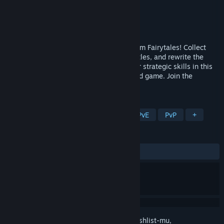
Pengembang
Static City Games
Penerbit
Static City Games
Dirilis
19 Mar 2024
Dive into the enchanting universe of Grimm Fairytales! Collect
powerful cards, engage in fast-paced battles, and rewrite the
destiny of iconic characters. Unleash your strategic skills in this
captivating and fast-paced collectible card game. Join the
adventure now!
TAG
Akses Dini
Pertarungan Kartu
PvE
PvP
+
ULASAN
KESELURUHAN:
Positif
(92% dari 39)
Login
untuk menambahkan item ini ke wishlist-mu,