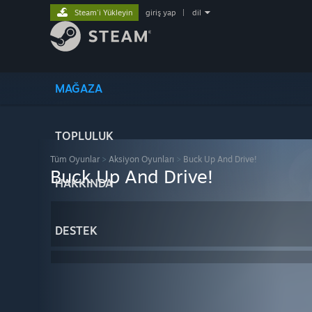
Steam'i Yükleyin
giriş yap
|
dil
MAĞAZA
TOPLULUK
Tüm Oyunlar
>
Aksiyon Oyunları
>
Buck Up And Drive!
Buck Up And Drive!
HAKKINDA
DESTEK