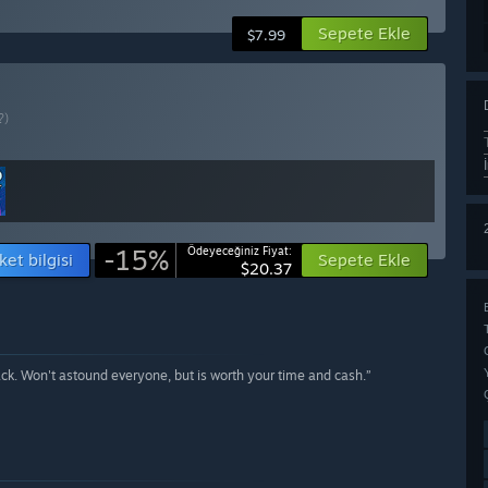
Sepete Ekle
$7.99
?)
-15%
Ödeyeceğiniz Fiyat:
ket bilgisi
Sepete Ekle
$20.37
ck. Won't astound everyone, but is worth your time and cash.”