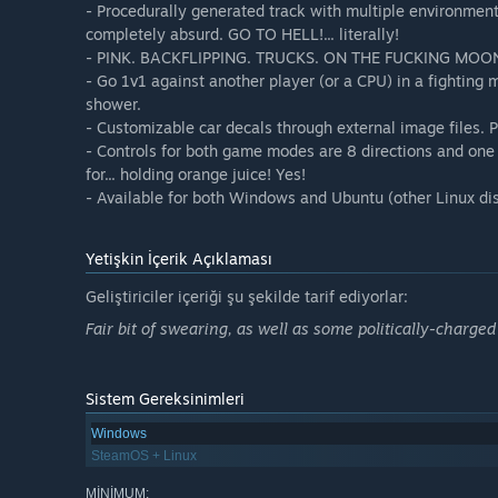
- Procedurally generated track with multiple environments
completely absurd. GO TO HELL!... literally!
- PINK. BACKFLIPPING. TRUCKS. ON THE FUCKING MOO
- Go 1v1 against another player (or a CPU) in a fighting m
shower.
- Customizable car decals through external image files. Put
- Controls for both game modes are 8 directions and one
for... holding orange juice! Yes!
- Available for both Windows and Ubuntu (other Linux di
Yetişkin İçerik Açıklaması
Geliştiriciler içeriği şu şekilde tarif ediyorlar:
Fair bit of swearing, as well as some politically-charge
Sistem Gereksinimleri
Windows
SteamOS + Linux
MINIMUM: