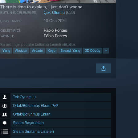
There is time to explain, I just don't wanna.
Çok Olumlu
(639)
BÜTÜN İNCELEMELER:
10 Oca 2022
ÇIKIŞ TARIHI:
Fábio Fontes
GELIŞTIRICI:
Fábio Fontes
YAYINCI:
Bu ürün için popüler kullanıcı tanımlı etiketler:
Yarış
Aksiyon
Arcade
Koşu
Savaşlı Yarış
3D Dövüş
+
Tek Oyunculu
Ortak/Bölünmüş Ekran PvP
Ortak/Bölünmüş Ekran
Steam Başarımları
Steam Sıralama Listeleri