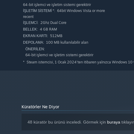
64-bit işlemci ve işletim sistemi gerektirir
64bit Windows Vista or more
İŞLETIM SISTEMI *:
recent
2Ghz Dual Core
İŞLEMCI:
4 GB RAM
BELLEK:
512MB
EKRAN KARTI:
100 MB kullanılabilir alan
DEPOLAMA:
ÖNERILEN:
64-bit işlemci ve işletim sistemi gerektirir
Steam istemcisi, 1 Ocak 2024'ten itibaren yalnızca Windows 10 v
*
Küratörler Ne Diyor
48 küratör bu ürünü inceledi. Görmek için
buraya
tıklayı