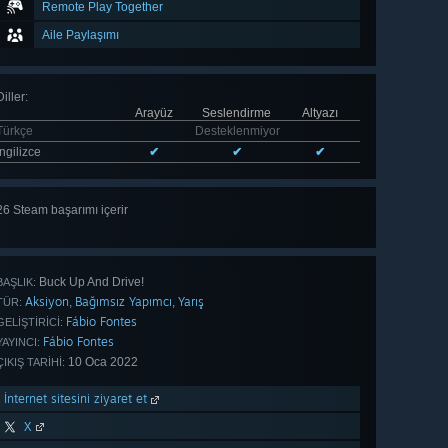
Remote Play Together
Aile Paylaşımı
Diller
:
Arayüz
Seslendirme
Altyazı
Türkçe
Desteklenmiyor
İngilizce
✔
✔
✔
26 Steam başarımı içerir
Tümünü
gör 26
Buck Up And Drive!
BAŞLIK:
Aksiyon
Bağımsız Yapımcı
Yarış
,
,
TÜR:
Fábio Fontes
GELIŞTIRICI:
Fábio Fontes
YAYINCI:
10 Oca 2022
ÇIKIŞ TARIHI:
İnternet sitesini ziyaret et
X