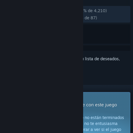
RESEÑAS
DESDE EL PRINCIPIO:
Muy positivas
(83 % de 4,210)
RECIENTES:
Mayormente positivas
(77 % de 87)
Inicia sesión
para añadir este artículo a tu lista de deseados,
seguirlo o marcarlo como ignorado.
Juego con acceso anticipado
Obtén acceso inmediato e involúcrate con este juego
mientras se desarrolla.
Aviso:
Los juegos con acceso anticipado no están terminados
y pueden o no cambiar más adelante. Si no te entusiasma
jugar en su estado actual, deberías esperar a ver si el juego