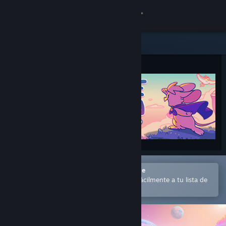
Iniciar sesión
Tienda
Comunidad
Acerca de
Soporte
Cambiar idioma
Abrir en la aplicación Steam Mobile
Descargar Steam Mobile
para comprar o añadir contenido fácilmente a tu lista de
deseados
Ver versión clásica