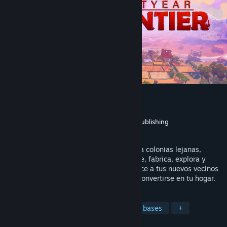
Lightyear Frontier
Desarrollador
FRAME BREAK
Editor
FRAME BREAK
,
Coffee Stain Publishing
Lanzado el
19 MAR 2024
Crea tu finca, cosecha y envía productos a colonias lejanas,
recolecta y administra recursos, construye, fabrica, explora y
expande tu mundo. Mejora tu meca, conoce a tus nuevos vecinos
y crea un rincón del universo que pueda convertirse en tu hogar.
ETIQUETAS
Acceso anticipado
Construcción de bases
+