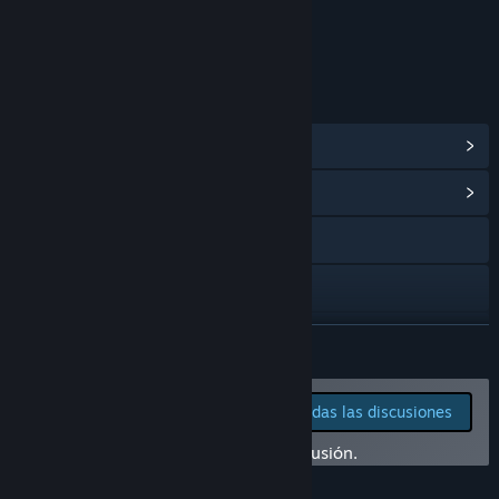
Incluye elementos interactivos
Interactividad en línea
ENLACES E INFORMACIÓN
Ver logros de Steam
(45)
Ver centro de la comunidad
Visitar el sitio web
YouTube
Discord
LEER MÁS
Instagram
Informa de errores y
Ver todas las discusiones
deja opiniones sobre
TikTok
este juego en los foros de discusión.
Facebook