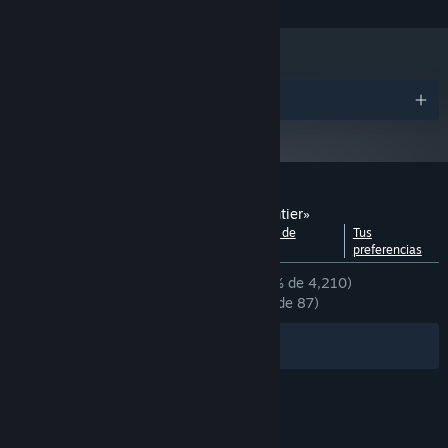
Premios
Envía recursos a colonias lejanas, haz amigos en otros planetas y
Reseñas de usuarios para «Lightyear Frontier»
construye un establo lleno de ganado alienígena. Comparte el
Ver desglose por
Acerca de las reseñas de
Tus
fruto de tu cosecha para ayudar a quienes te rodean y construir
idiomas
usuarios
preferencias
un futuro mejor.
DESDE EL PRINCIPIO:
Muy positivas
(83 % de 4,210)
RECIENTES:
Mayormente positivas
(77 % de 87)
Filtros
Tus idiomas
© Valve Corporation. Todos los derechos reservados.
Todas las marcas registradas pertenecen a sus