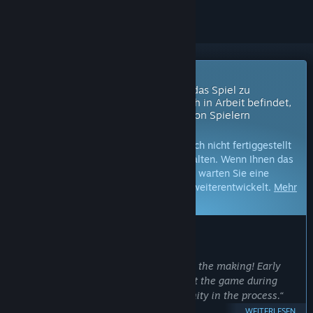
Bald im Early Access verfügbar
Die Entwickler dieses Spiels planen, das Spiel zu
veröffentlichen, während es sich noch in Arbeit befindet,
und möchten es mit dem Feedback von Spielern
weiterentwickeln.
Hinweis:
Spiele im Early Access sind noch nicht fertiggestellt
und können in Zukunft Änderungen erhalten. Wenn Ihnen das
Spiel im aktuellen Zustand nicht gefällt, warten Sie eine
Weile, um zu sehen, wie sich das Spiel weiterentwickelt.
Mehr
erfahren
WAS DIE ENTWICKLER ZU SAGEN HABEN:
Wozu Early Access?
„ItsyRealm is a passion project years in the making! Early
Access lets players give feedback about the game during
development and includes the community in the process.“
WEITERLESEN