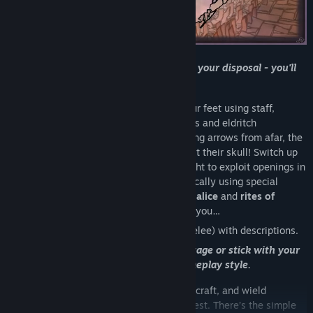
Take advantage of all the weapons at your disposal - you'll
need them!
Along the way, you'll have to think on your feet using staff,
sword, and bow to fight mythical monsters and eldritch
abominations. One moment you’re shooting arrows from afar, the
next, you're slashing a zweihander against their skull! Switch up
your gear, and even combat style, mid-fight to exploit openings in
your foe’s defenses, all the while strategically using special
attacks and abilities, known as
rites of malice
and
rites of
bulwark
, to slay your foes, lest they slay you…
Mix-and-match classes to your advantage or stick with your
favorite that suits your gameplay style.
Over 20 intertwined skills let you gather, craft, and wield
powerful equipment to aid you in your quest. There’s the simple