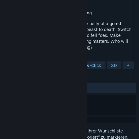
Entwickler
Rat Skull Media
Publisher
Rat Skull Media
Veröffentlichung
Bevorstehende Ankündigung
A quirky RPG borne by chaos. Smith in the belly of a gored
dragon! Fight a spider-tree! Mine a glyph beast to death! Switch
up gear and classes in the heat of battle to fell foes. Make
choices, cause mayhem, but beware: timing matters. Who will
avail you when confronting The Empty King?
TAGS
Early Access
Erkundung
Point-&-Click
3D
+
REZENSIONEN
Keine Nutzerrezensionen
Melden Sie sich an
, um dieses Produkt zu Ihrer Wunschliste
hinzuzufügen, zu abonnieren oder als „Ignoriert“ zu markieren.