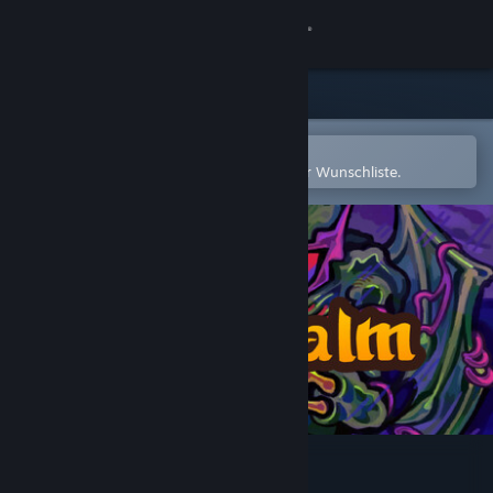
Anmelden
Shop
Community
In der Steam-Mobile-App öffnen
Zum einfachen Hinzufügen zu Ihrer Wunschliste.
Info
Support
Sprache ändern
Steam-Mobile-App herunterladen
Desktopversion anzeigen
ItsyRealm