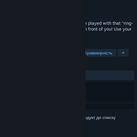
Розробник
Takahiro Miyazawa
Видавець
Takahiro Miyazawa
Дата виходу
2 верес. 2021
A professional wrestling game that can be played with that "ring-
shaped controller"! Four wrestlers stand in front of you! Use your
own body to make your move!
ПОЗНАЧКИ
Спорт
Тривимірний поєдинок
Тривимірність
+
РЕЦЕНЗІЇ
ЗА ВЕСЬ ЧАС:
схвальні
(87% з 16)
Увійдіть до акаунта
, щоби додати цей продукт до списку
бажаного чи позначити як ігнорований.