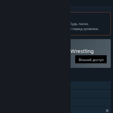
українська мова недоступна
Цей продукт не підтримує вашу мову. Будь ласка,
перегляньте список підтримуваних мов перед купівлею.
Грати в Ultimate Physical Wrestling
Вільний доступ
ОСОБЛИВОСТІ
Однокористувацька гра
Досягнення Steam
Сімейна бібліотека
Функції профілю обмежено