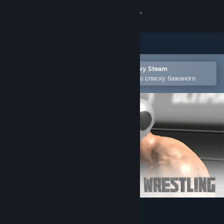
Увійти
Крамниця
Спільнота
Відкрити в мобільному застосунку Steam
Щоби легко придбати або додати до списку бажаного
Інформація
Підтримка
Змінити мову
Завантажити мобільний застосунок Steam
Переглянути повну версію
Ultimate Physical Wrestling