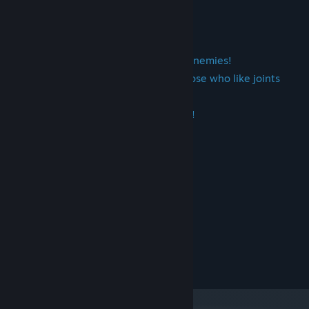
controller violently to escape!
Defeat 4 wrestlers! [/]
The four wrestlers are always strong enemies!
Those who are good at batting and those who like joints
have different characteristics.
The last wrestler is ridiculously strong!
Системні вимоги
МІНІМАЛЬНІ:
Windows10
ОС:
Intel Core i3-2100
ПРОЦЕСОР:
4 GB ОП
ОПЕРАТИВНА ПАМ’ЯТЬ:
Nvidia GeForce 600 512MB
ВІДЕОКАРТА:
500 MB доступного місця
МІСЦЕ НА ДИСКУ:
Bluetooth
ДОДАТКОВІ ПРИМІТКИ: