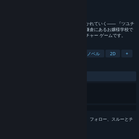
開発元
Lily Spinel
パブリッシャー
HUBLOTS
,
mirai works
リリース日
2021年6月29日
脅迫状から始まる恋、いつしかあなたに惹かれていく―― 『ツユチ
ル・レター～海と栞に雨音を～』は日本の鎌倉にあるお嬢様学校で
少女同士の恋をテーマにした百合アドベンチャー ゲームです。
タグ
LGBTQ+
女性主人公
ビジュアルノベル
2D
+
レビュー
全期間：
圧倒的に好評
(926件中97%)
このアイテムをウィッシュリストへの追加、フォロー、スルーとチ
ェックするには、
サインイン
してください。