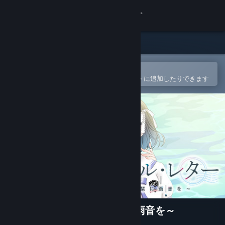
サインイン
ストア
コミュニティ
Steamモバイルアプリで開く
簡単に購入したり、ウィッシュリストに追加したりできます
詳細
サポート
言語を変更
Steamモバイルアプリを入手
デスクトップウェブサイトを表示
ツユチル・レター～海と栞に雨音を～