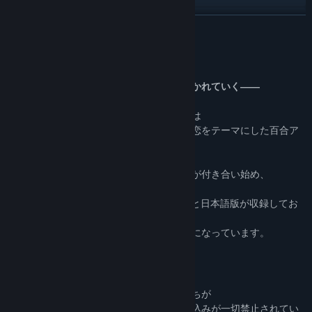
アップデート履歴を表示
続きを読む
関連ニュースをチェック
このゲームについて
掲示板を表示
脅迫状から始まる恋、いつしかあなたに惹かれていく――
コミュニティグループを検索
『ツユチル・レター～海と栞に雨音を～』は
日本の鎌倉にあるお嬢様学校で少女同士の恋をテーマにした百合ア
ドベンチャー ゲームです。
タイトル:
ツユチル・レター～海と栞に雨音を～
ジャンル:
アドベンチャー
一通の脅迫状をきっかけに他人同士の二人が付き合い始め、
リリース日:
2021年6月29日
二人の関係がゆっくりと変わっていきます。
Steam版では簡体字版、繁体字版、英語版と日本語版が収録してお
り、
ゲーム内で切り替えできるマルチ言語対応になっています。
【STORY】
エスカレーター制の私立桔梗女学園では
小等部から大学部まであり、多くの少女たちが
携帯電話・スマートフォンの学内での持ち込みが一切禁止されてい