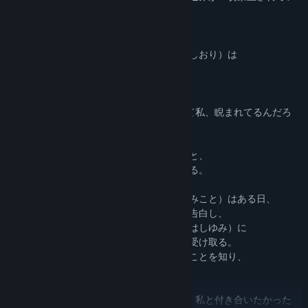
て、
今でも手紙文化が主流として残っている。
桔梗女学園に通う生徒――湊汐里（みなとしおり）は
ある日、全く知らない先輩である、
倉橋海琴（くらはしみこと）に告白される。
汐里「告白されてるはずなのに……どうして私、睨まれてるんだろ
う」
それでもせっかく告白してくれたのだからと、
いい関係を築ければと思い、告白を了承する。
学内で人気の少女――倉橋海琴（くらはしみこと）はある日、
１年生の少女・湊汐里（みなとしおり）に告白し、
付き合わなければ妹である倉橋結海（くらはしゆみ）に
危害を加えるという旨が書かれた脅迫状を受け取る。
悪戯だと思っていたが、結海が怪我をしたことを知り、
結海を守るために汐里に告白する。
海琴「脅迫状まで送って……そうまでして、私と付き合いたかった