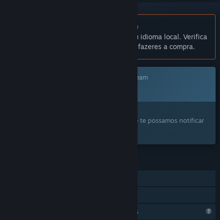
Não disponível em Português (Portugal)
Este produto não está disponível no teu idioma local. Verifica
a lista de idiomas disponíveis antes de fazeres a compra.
Este jogo ainda não está disponível no Steam
Em breve
Este produto despertou o teu interesse?
Adiciona-o à tua lista de desejos para que te possamos notificar
quando ele ficar disponível.
FUNCIONALIDADES
Um jogador
Partilha de Biblioteca
Funcionalidades de perfil limitadas