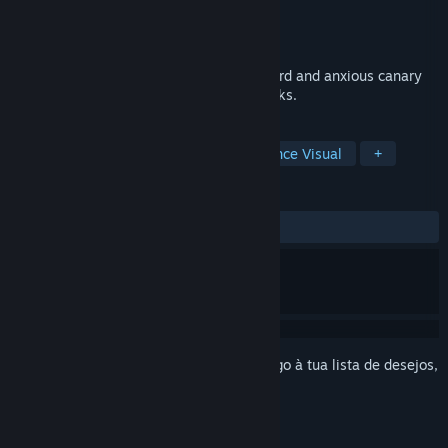
Developer
Lithic Entertainment Inc.
Editora
Lithic Entertainment Inc.
Lançamento:
Em breve
A sitcom narrative game about an awkward and anxious canary
trying to make friends and drink cold drinks.
MARCADORES
Casual
Ficção Interativa
Romance Visual
+
ANÁLISES
Sem análises de utilizadores
Inicia a sessão
para adicionares este artigo à tua lista de desejos,
segui-lo ou ignorá-lo.