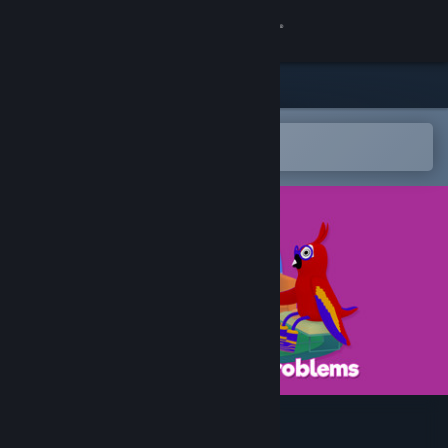
Iniciar sessão
Loja
Comunidade
Abre na app Steam Mobile
para adicionares à lista de desejos
Sobre
Apoio
Alterar idioma
Instala a app móvel do Steam
Ver versão para computadores
Bird Problems