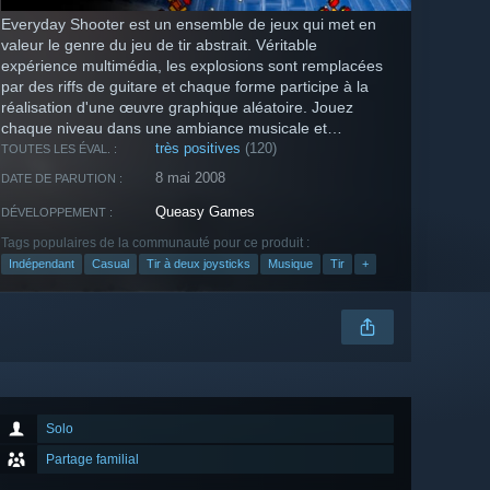
Everyday Shooter est un ensemble de jeux qui met en
valeur le genre du jeu de tir abstrait. Véritable
expérience multimédia, les explosions sont remplacées
par des riffs de guitare et chaque forme participe à la
réalisation d'une œuvre graphique aléatoire. Jouez
chaque niveau dans une ambiance musicale et
graphique unique.
très positives
(120)
TOUTES LES ÉVAL. :
8 mai 2008
DATE DE PARUTION :
Queasy Games
DÉVELOPPEMENT :
Tags populaires de la communauté pour ce produit :
Indépendant
Casual
Tir à deux joysticks
Musique
Tir
+
Solo
Partage familial