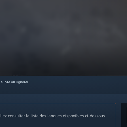
 suivre ou l'ignorer
llez consulter la liste des langues disponibles ci-dessous