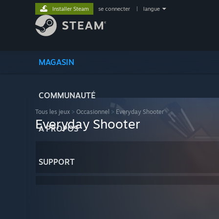
Installer Steam
se connecter
|
langue
MAGASIN
COMMUNAUTÉ
Tous les jeux
>
Occasionnel
>
Everyday Shooter
Everyday Shooter
À PROPOS
SUPPORT