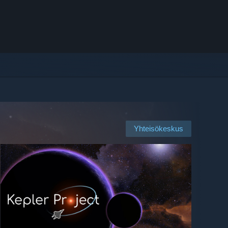
Yhteisökeskus