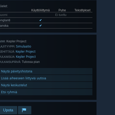
Kielet
:
Käyttöliittymä
Puhe
Tekstitykset
suomi
Ei tuettu
englanti
✔
ranska
✔
Kepler Project
NIMI:
Simulaatio
LAJITYYPPI:
Kepler Project
KEHITTÄJÄ:
Kepler Project
JULKAISIJA:
Tulossa pian
JULKAISUPÄIVÄ:
Näytä päivityshistoria
Lisää aiheeseen liittyviä uutisia
Näytä keskustelut
Etsi ryhmiä
Upota