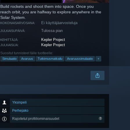
Build rockets and shoot them into space. Once you
reach orbit, you are halfway to explore anywhere in the
Solar System.
Ei käyttäjäarvosteluja
KOKONAISARVOSANA:
Tulossa pian
JULKAISUPÄIVÄ:
Kepler Project
KEHITTÄJÄ:
Kepler Project
JULKAISIJA:
Suositut tunnisteet tälle tuotteelle:
Simulaatio
Avaruus
Tutkimusmatkailu
Avaruussimulaatio
+
Yksinpeli
Perhejako
Rajoitetut profiiliominaisuudet