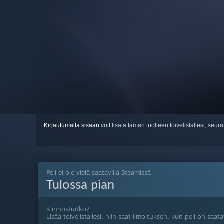
Kirjautumalla sisään
voit lisätä tämän tuotteen toivelistallesi, seura
Peli ei ole vielä saatavilla Steamissä
Tulossa pian
Kiinnostuitko?
Lisää toivelistallesi, niin saat ilmoituksen, kun peli on saatav