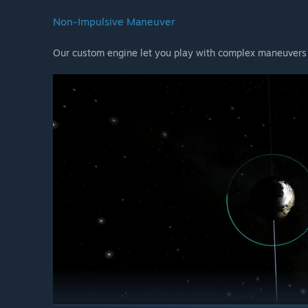
Non-Impulsive Maneuver
Our custom engine let you play with complex maneuvers a