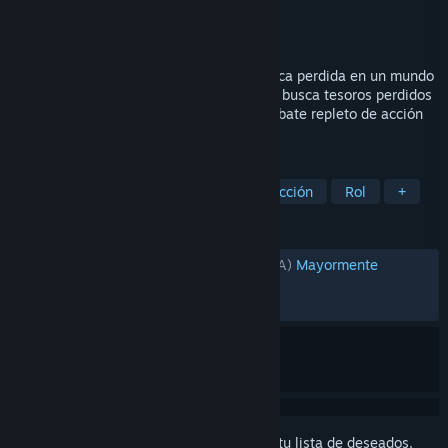
Desarrollador
Smilegate RPG
Editor
Amazon Game Studios
Lanzado el
11 FEB 2022
Embárcate en una odisea en busca del Arca perdida en un mundo
amplio y vibrante: explora nuevas tierras, busca tesoros perdidos
y ponte a prueba en un emocionante combate repleto de acción
en este RPG gratuito.
ETIQUETAS
MMORPG
Free to Play
Rol de acción
Rol
+
RESEÑAS
RESEÑAS EN ESPAÑOL (LATINOAMÉRICA)
Mayormente
positivas
(79 % de 1,937)
RECIENTES:
Variadas
(59 % de 140)
Inicia sesión
para agregar este artículo a tu lista de deseados,