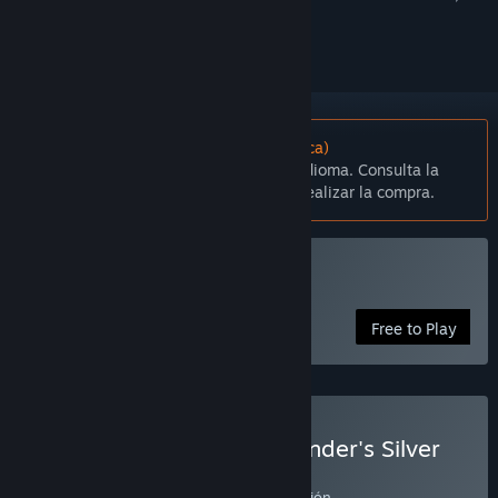
seguirlo o marcarlo como ignorado.
No disponible en Español (Latinoamérica)
Este artículo no está disponible en tu idioma. Consulta la
lista de idiomas disponibles antes de realizar la compra.
Jugar Lost Ark
Free to Play
Comprar Lost Ark: T4 Founder's Silver
Pack
Haz clic
AQUÍ
para obtener más información.