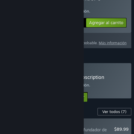
Platinum Pack
Haz clic
AQUÍ
para obtener más información.
Agregar al carrito
$89.99
Este producto no es reembolsable.
Más información
Subscription
Lost Ark: Crystalline Aura Plus Subscription
Haz clic
AQUÍ
para obtener más información.
Seleccionar
A partir de $9.99 / mes
Contenido para este juego
Ver todos
(7)
RECOMENDADAS
$89.99
Lost Ark Paquete de fundador de