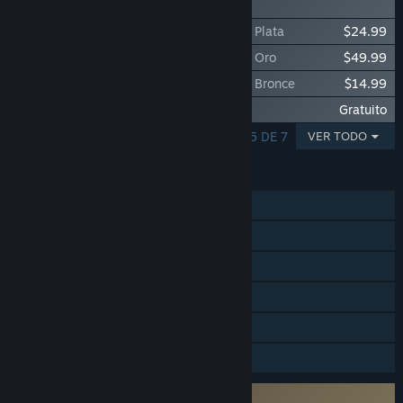
nivel 4: Platino
Lost Ark Paquete de fundador de nivel 4: Plata
$24.99
Lost Ark Paquete de fundador de nivel 4: Oro
$49.99
Lost Ark Paquete de fundador de nivel 4: Bronce
$14.99
Lost Ark - Paquete de voces en coreano
Gratuito
MOSTRANDO 1 - 5 DE 7
VER TODO
CARACTERÍSTICAS
Un jugador
Multijugador masivo
JcJ en línea
Cooperativos en línea
Logros de Steam
Compras dentro de la aplicación
Usa antitrampas a nivel kernel