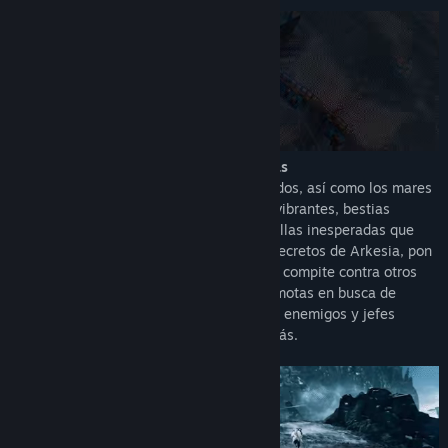
Título:
Lost Ark
Género:
Acción
,
Aventura
,
Multijugador masivo
,
Rol
,
Free to Play
Fecha de lanzamiento:
11 FEB 2022
Descubre un mundo repleto de aventuras
Explora siete continentes amplios y variados, así como los mares
que los separan, para encontrar culturas vibrantes, bestias
extrañas y fantásticas, y todas las maravillas inesperadas que
esperan ser descubiertas. Indaga en los secretos de Arkesia, pon
a prueba tu poderío en batallas y asaltos, compite contra otros
jugadores en el modo JcJ, viaja a islas remotas en busca de
riquezas perdidas, enfréntate a hordas de enemigos y jefes
colosales en el mundo abierto y mucho más.