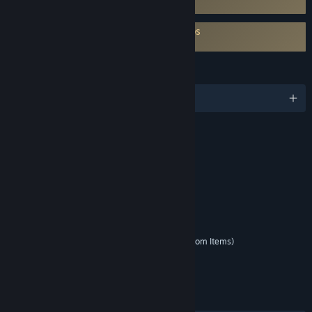
Easy Anti-Cheat
Es necesario aceptar un ALUF de terceros
Lost Ark EULA
IDIOMAS
2 idiomas disponibles
VALORACIONES
Violence
Blood and Gore
Suggestive Themes
Language
Use of Alcohol
Elementos interactivos
Users Interact
In-Game Purchases (Includes Random Items)
Clasificación por edad para: ESRB
ENLACES E INFORMACIÓN