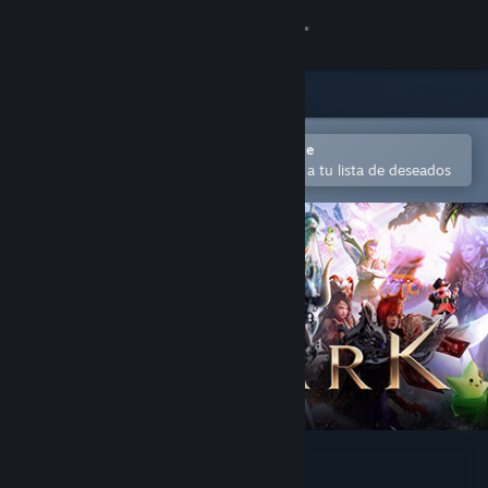
Iniciar sesión
Tienda
Comunidad
Abrir en la aplicación Steam Mobile
Para comprar o agregar fácilmente a tu lista de deseados
Acerca de
Soporte
Cambiar idioma
Obtener la aplicación de Steam Mobile
Ver versión clásica
Lost Ark