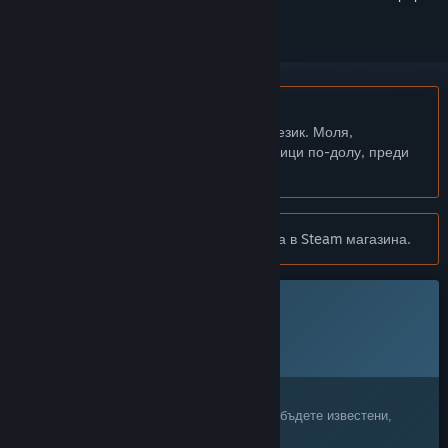
Български език не се поддържа
Този продукт не поддържа родния Ви език. Моля,
прегледайте списъка с поддържани езици по-долу, преди
да го купите
Известие:
One Spirit вече е недостъпна в Steam магазина.
Тази игра все още не е достъпна в Steam
Планирана дата за издаване:
Неоповестено
Заинтересовани сте?
Добавете я към своя списък с желания и бъдете известени,
когато стане достъпна.