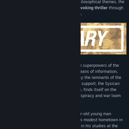
Exploring various political, cultural and philosophical themes, the
game presents an engaging,
thought-provoking thriller
through
the eyes of a group of marginal teenagers.
In 2003, the Iron Curtain stands tall
. The superpowers of the
new age wage a silent war through the means of information,
economy, culture and proxy. Threatened by the remnants of the
Eastern Bloc and estranged from Western support, the Sysican
Republic, a precarious post-socialist state, finds itself on the
verge of political death as radicalism, conspiracy and war loom
overhead.
One Spirit follows Yuri Danilin, an 18-year-old young man
disenchanted with life, as he returns to his modest hometown in
Nevilyovsk, Eastern Sysica. Having failed in his studies at the