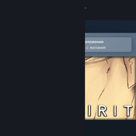
Вписване
Магазин
Общност
Отваряне в мобилното Steam приложение
За лесно добавяне към списъка Ви с желания
Относно
Поддръжка
Смяна на езика
Сдобийте се с мобилното Steam приложение
Преглед на сайта за настолни компютри
One Spirit