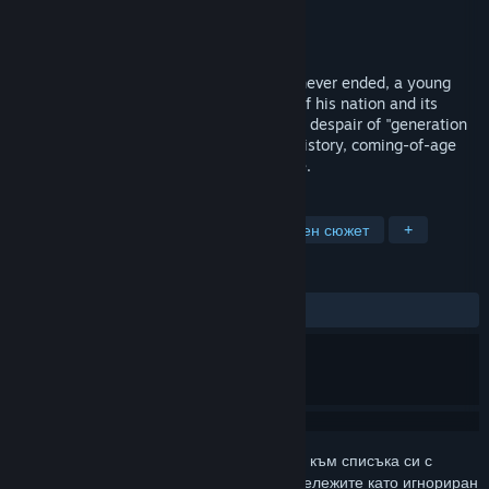
Разработчик
VOYVOD ARTS
Издател
VOYVOD ARTS
Издадена на
Неоповестено
In a world consumed by a Cold War that never ended, a young
man returns home to confront the death of his nation and its
consequences for his loved ones. Live the despair of "generation
barbed wire" in One Spirit, an alternate-history, coming-of-age
visual novel with a breath-taking art style.
ТАГОВЕ
Графични новели
Аниме
Пищен сюжет
+
РЕЦЕНЗИИ
Няма потребителски рецензии
Впишете се
, за да добавите този артикул към списъка си с
желания, да го последвате или да го отбележите като игнориран