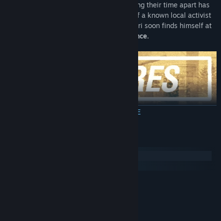
capital,
he reunites with his sister
knowing their time apart has
changed both permanently. When news of a known local activist
disappearing spread through the town, Yuri soon finds himself at
the center of a
downward spiral of violence.
ПРОЧЕТЕТЕ ОЩЕ
Uncover
a deep and engaging story
set in an original world
where the Iron Curtain narrowly averts collapse.
Системни изисквания
See the world through the eyes of an alienated youth —
casual
Windows
but complex personalities
set in a path of self-discovery.
macOS
Delve into
six different subplots
branching from the main
story.
МИНИМАЛНИ:
Windows 7 or later
ОС *:
Every subplot has a
unique dynamic
you engage with by
1.5Ghz or better
ПРОЦЕСОР:
making choices, efforts and sacrifices. Subplots develop a wide
4 GB памет
ПАМЕТ:
variety of topics stemming from Yuri's fatal years of 2003 and