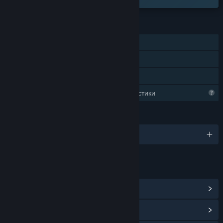
ХАРАКТЕРИСТИКИ
Самостоятелна игра
Steam постижения
Семейно споделяне
Ограничени профилни характеристики
ЕЗИЦИ
Поддържани езици: 1
ВРЪЗКИ И ИНФОРМАЦИЯ
Преглед на обществения център
Преглед на обновленията