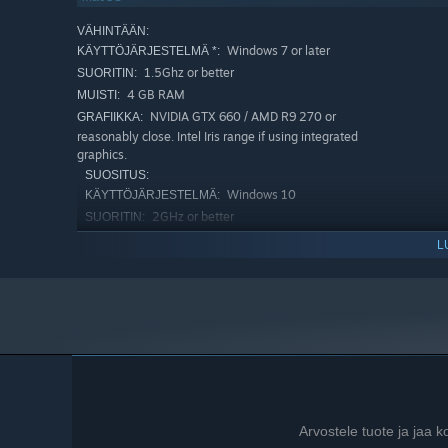
Decide carefully how to spend your time in Nevilyovs
VÄHINTÄÄN:
will increasingly mark your journey.
Windows 7 or later
KÄYTTÖJÄRJESTELMÄ *:
1.5Ghz or better
SUORITIN:
Enjoy
high choice responsiveness
, as the game's sligh
4 GB RAM
MUISTI:
Explore over 30 different environments
to reveal new
NVIDIA GTX 660 / AMD R9 270 or
GRAFIIKKA:
Dive into this grey world through a
high-quality art st
reasonably close. Intel Iris range if using integrated
graphics.
Sysica.
SUOSITUS:
Explore hours upon hours of worldbuilding detail: a
un
Windows 10
KÄYTTÖJÄRJESTELMÄ:
history
and a culture imagined from the ground up.
2GHz or better
SUORITIN:
4 GB RAM
MUISTI:
L
NVIDIA GTX 960 / AMD RX 460
GRAFIIKKA:
1.1.24 alkaen Steam-asiakasohjelma tukee vain Windows 10:tä j
*
Arvostele tuote ja jaa 