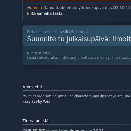
Huomio:
Tämä tuote ei ole yhteensopiva macOS 10.15 
klikkaamalla tästä
.
Peli ei ole vielä saatavilla Steamissä
Suunniteltu julkaisupäivä:
Ilmo
Kiinnostuitko?
Lisää toivelistallesi, niin saat ilmoituksen, kun peli on saatav
Arvostelut
“With its vivid setting, intriguing characters, and distinctive art, On
Fairplays by Wes
Tietoa pelistä
ONE SPIRIT ceased development in 2021.