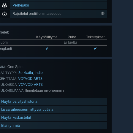
Perhejako
Rajoitetut profiiliominaisuudet
Kielet
:
Käyttöliittymä
Puhe
Tekstitykset
suomi
Ei tuettu
englanti
✔
✔
One Spirit
NIMI:
Seikkailu
Indie
,
LAJITYYPPI:
VOYVOD ARTS
KEHITTÄJÄ:
VOYVOD ARTS
JULKAISIJA:
Ilmoitetaan myöhemmin
JULKAISUPÄIVÄ:
Näytä päivityshistoria
Lisää aiheeseen liittyviä uutisia
Näytä keskustelut
Etsi ryhmiä