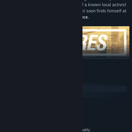
changed both permanently. When news of a known local activist
disappearing spread through the town, Yuri soon finds himself at
the center of a
downward spiral of violence.
더 보기
Uncover
a deep and engaging story
set in an original world
where the Iron Curtain narrowly averts collapse.
시스템 요구 사항
See the world through the eyes of an alienated youth —
casual
Windows
but complex personalities
set in a path of self-discovery.
macOS
Delve into
six different subplots
branching from the main
story.
최소:
Windows 7 or later
운영 체제 *:
Every subplot has a
unique dynamic
you engage with by
1.5Ghz or better
프로세서:
making choices, efforts and sacrifices. Subplots develop a wide
4 GB RAM
메모리:
variety of topics stemming from Yuri's fatal years of 2003 and
NVIDIA GTX 660 / AMD R9 270 or reasonably
그래픽: