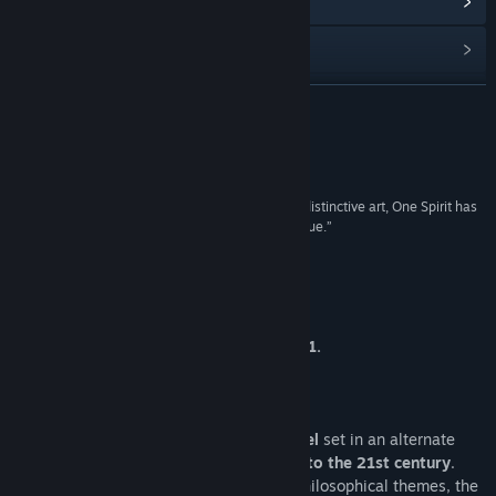
관련 뉴스 보기
토론장 보기
커뮤니티 그룹 찾기
더 보기
제목:
One Spirit
평가
장르:
어드벤처
,
인디
출시일:
발표 예정
“With its vivid setting, intriguing characters, and distinctive art, One Spirit has
the potential to offer something striking and unique.”
Fairplays by Wes
게임 정보
ONE SPIRIT ceased development in 2021.
* * *
One Spirit is a
coming-of-age visual novel
set in an alternate
timeline where
the Cold War drags on into the 21st century
.
Exploring various political, cultural and philosophical themes, the