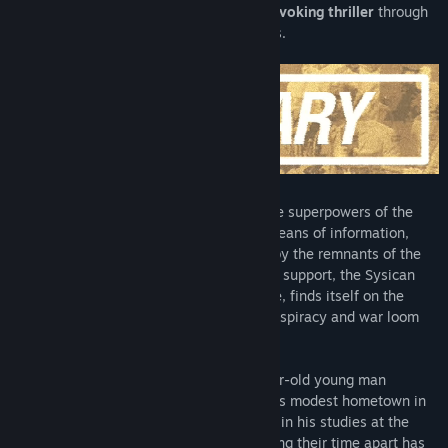
game presents an engaging,
thought-provoking thriller
through
the eyes of a group of marginal teenagers.
In 2003, the Iron Curtain stands tall
. The superpowers of the
new age wage a silent war through the means of information,
economy, culture and proxy. Threatened by the remnants of the
Eastern Bloc and estranged from Western support, the Sysican
Republic, a precarious post-socialist state, finds itself on the
verge of political death as radicalism, conspiracy and war loom
overhead.
One Spirit follows Yuri Danilin, an 18-year-old young man
disenchanted with life, as he returns to his modest hometown in
Nevilyovsk, Eastern Sysica. Having failed in his studies at the
capital,
he reunites with his sister
knowing their time apart has