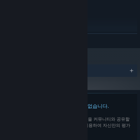
2004, from the intimacies of friendship to the secrecies of
close. Intel Iris range if using integrated graphics.
Sysica's ideological underground.
권장:
Decide carefully how to spend your time in Nevilyovsk:
days
Windows 10
운영 체제:
are a limited resource
. Your priorities and preferences will
2GHz or better
프로세서:
increasingly mark your journey.
4 GB RAM
메모리:
NVIDIA GTX 960 / AMD RX 460
그래픽:
더 보기
Enjoy
high choice responsiveness
, as the game's slightest
details react to your smallest choices.
2024년 1월 1일부터 Steam 클라이언트는 Windows 10 이상 버전만 지원합니
*
다.
Explore over 30 different environments
to reveal new details,
points of view and events.
Dive into this grey world through a
high-quality art style
that
어워드
evokes the melancholic, nostalgic feel of post-socialist Sysica.
Explore hours upon hours of worldbuilding detail: a
unique
Slavic theme
, a
constructed language
, a
simulated history
and a culture imagined from the ground up.
이 제품에는 아직 평가가 없습니다.
이 제품의 평가를 직접 써서 자신의 경험을 커뮤니티와 공유할
수 있습니다. 구매 버튼 위의 기입란을 이용하여 자신만의 평가
를 써 보세요.