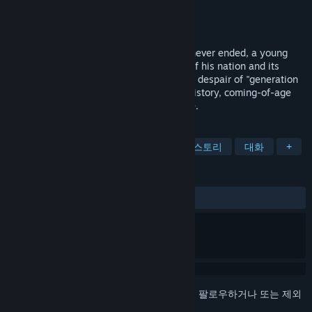
개발자
VOYVOD ARTS
배급사
VOYVOD ARTS
출시일
발표 예정
In a world consumed by a Cold War that never ended, a young
man returns home to confront the death of his nation and its
consequences for his loved ones. Live the despair of "generation
barbed wire" in One Spirit, an alternate-history, coming-of-age
visual novel with a breath-taking art style.
태그
비주얼 노벨
애니메이션
풍부한 스토리
대화
+
평가
사용자 평가 없음
로그인
하셔서 게임을 찜 목록에 추가하거나, 팔로우하거나 또는 제외
로 지정하세요.