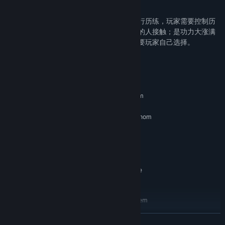
江湖历练
门派中的亲传弟子可以被派遣到江湖世界进行历练，玩家需要控制历
练弟子在江湖大地图上进行探索与形形色色的人接触；是功力大涨满
载而归还是被人截杀于半路，江湖凶险，需要玩家自己选择。
System Requirements
MINIMUM:
Requires a 64-bit processor and operating system
Windows 7x64
OS:
Intel Core i3 2.5 Ghz or AMD Phenom
PROCESSOR:
II 2.6 Ghz or greater
8 GB RAM
MEMORY:
GRAPHICS:
3 GB available space
STORAGE:
1920*1080 or same scale
ADDITIONAL NOTES:
resolution
RECOMMENDED:
Requires a 64-bit processor and operating system
Windows 7x64
OS:
READ MORE
Fourth Generation Intel Core i5 2.5
PROCESSOR: