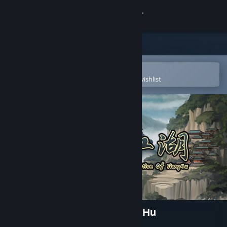
Sign in
Store
Community
Open in the Steam Mobile App
To easily purchase or add to your wishlist
About
Support
Change language
Get the Steam Mobile App
View desktop website
大衍江湖 - Evolution Of JiangHu