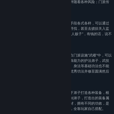
界上各种随机事件，能获得具体好处同时也伴随着各种风险；门派传
承，终有一日，将主宰江湖。
弟子招募
门派要生存自然少不了要招募弟子，招募的手段各式各样，可以通过
门派发布消息，也可以派遣弟子到江湖四处寻找，甚至去掳掠关入监
牢，强迫其加入；而且据说江湖上还有不少“人贩子”，有钱的话，说不
定能买到资质不错的人哟。
功法系统
玩家门派弟子所学武技全由掌门自创而来，在门派设施“武楼”中，可以
选择不同的招式与威力进行组合；如果有特殊能力的护法弟子，武技
的威力还能得到额外提升！除了武技，内功、身法等基础功法也不能
少，全靠玩家通过各种探索奇遇获得；积累优秀功法并修至圆满然后
将其传承下去，门派将越来越强。
炼器炼药
玩家收集获取到各种类型的材料，可以为门下弟子打造各种装备，根
据材料阴阳五行属性的合理搭配与优秀的炼制弟子，打造出的装备属
性天差地别；炼制的丹药也会根据不同的药材，拥有不同的功效，是
一瓶丹药拥有多种功效，还是专精一种功效，全靠玩家自己搭配。