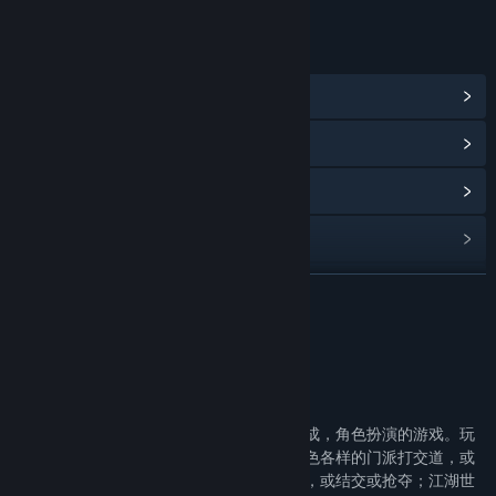
LINKS & INFO
View Community Hub
View update history
Read related news
View discussions
Find Community Groups
READ MORE
Title:
大衍江湖 - Evolution Of JiangHu
About This Game
Genre:
Adventure
,
Indie
,
RPG
,
Simulation
,
Strategy
Release Date:
Feb 10, 2023
【大衍江湖】游戏群：74116150
Early Access Release Date:
Mar 23, 2021
《大衍江湖》是一款武侠题材，结合经营养成，角色扮演的游戏。玩
家将操控一个江湖门派；与江湖上的其他各色各样的门派打交道，或
建立贸易或直接攻陷；与其他门派弟子交流，或结交或抢夺；江湖世