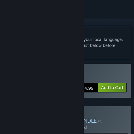
English language not supported
This product does not have support for your local language.
Please review the supported language list below before
purchasing
Buy 大衍江湖
Add to Cart
$4.99
Buy 大衍江湖+长路江湖
BUNDLE
(?)
Buy this bundle to save 20% off all 2 items!