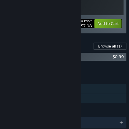
Your Price:
-20%
Bundle info
Add to Cart
$7.98
Content For This Game
Browse all
(1)
Evolution Of JiangHu - OST
$0.99
Add all DLC to Cart
$0.99
FEATURES
Single-player
Family Sharing
LANGUAGES
1 supported languages