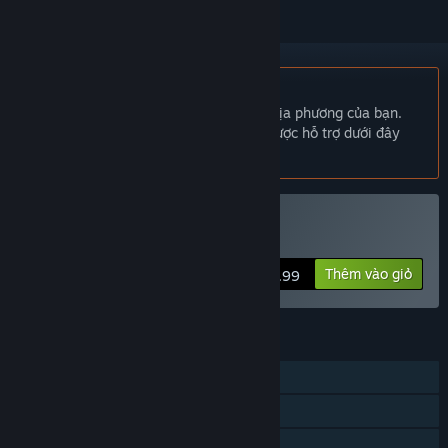
Không hỗ trợ ngôn ngữ Tiếng Việt
Sản phẩm này không hỗ trợ ngôn ngữ địa phương của bạn.
Vui lòng xem lại danh sách ngôn ngữ được hỗ trợ dưới đây
trước khi mua.
Mua battleMETAL
Thêm vào giỏ
$3.99
TÍNH NĂNG
Chơi đơn
PvP trực tuyến
PvP LAN