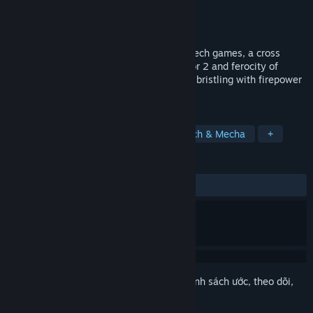
Nhà phát triển
battleMETALDevs
Nhà phát hành
None
Phát hành
23 Thg12, 2020
battleMETAL is a successor to the 90's mech games, a cross
between the mech-piloting of Mechwarrior 2 and ferocity of
Quake. Command a massive warmachine bristling with firepower
as you blast through a war-torn world.
THEO NHÃN
Bắn súng góc nhìn thứ nhất (FPS)
Mech & Mecha
+
ĐÁNH GIÁ
TRƯỚC NAY:
Khá tích cực
(73% trên 26)
Đăng nhập
để thêm sản phẩm này vào danh sách ước, theo dõi,
hoặc đánh dấu nó thành "đã phớt lờ"