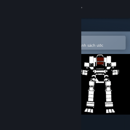
Đăng nhập
Cửa hàng
Cộng đồng
Mở bằng ứng dụng Steam di động
Để dễ dàng mua hoặc thêm vào danh sách ước
Thông tin
Hỗ trợ
Thay đổi ngôn ngữ
Cài ứng dụng Steam di động
Xem web cho desktop
battleMETAL