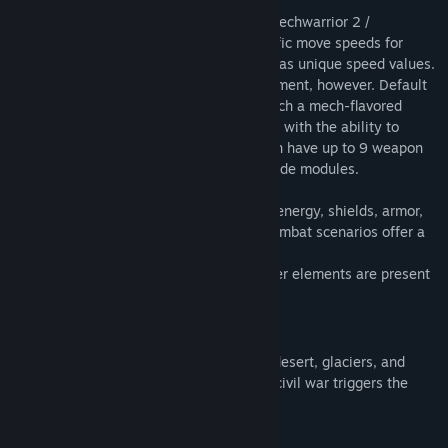
battleMETAL
sits somewhere between Mechwarrior 2 /
Earthsiege and Quake. Mechs have specific move speeds for
forward, strafe, reverse, and each mech has unique speed values.
Player do not have to manage torso alignment, however. Default
controls are FPS style. Combat is very much a mech-flavored
affair, all mechs have proper hit-locations with the ability to
destroy targets piece by piece. Mechs can have up to 9 weapon
slots, along with 14 weapons and 7 upgrade modules.
Players will have to manage their mechs energy, shields, armor,
and weapons to find success in battle. Combat scenarios offer a
large variety of play styles and
approaches to mission objectives. Weather elements are present
as well; rain, snow, and fog.
Campaign
Rage through 15 campaign maps across desert, glaciers, and
urban war zones. Follow a dark tale as a civil war triggers the
arrival of something far worse...
Modding