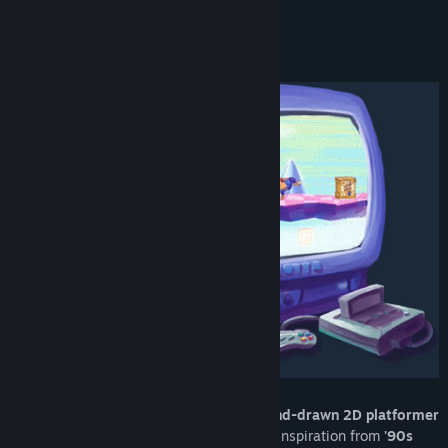
YouTube
ROZWIŃ
Wyświetl historię aktualizacji
O tej grze
Zobacz powiązane aktualności
Pokaż dyskusje
Znajdź grupy społeczności
Tytuł:
Guinea Pig Parkour®
Gatunek:
Akcja
,
Przygodowe
,
Niezależne
Data wydania:
Nie ogłoszono
Guinea Pig Parkour
® is a
completely hand-drawn 2D platformer
with adventure elements, drawing heavy inspiration from
'90s