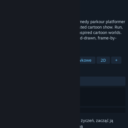
Producent
Jeff Mumm
Wydawca
Jeff Mumm
Wydano
Nie ogłoszono
Guinea Pig Parkour® is a hand-drawn, comedy parkour platformer
adventure, presented as a lost '90s animated cartoon show. Run,
jump, flip, vault, and climb through '90s inspired cartoon worlds.
Featuring painstakingly crafted, fluid, hand-drawn, frame-by-
frame animation - all made by one artist.
TAGI
Akcja
Platformowe 2D
Kreskówkowe
2D
+
RECENZJE
Brak recenzji użytkowników
Zaloguj się
, aby dodać tę pozycję do listy życzeń, zacząć ją
obserwować lub oznaczyć jako ignorowaną