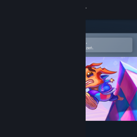
Zaloguj się
Sklep
Społeczność
Otwórz w aplikacji mobilnej Steam,
Aby łatwo dodać do swojej listy życzeń.
Informacje
Wsparcie
Zmień język
Pobierz aplikację mobilną Steam
Wersja przeglądarkowa
Guinea Pig Parkour®