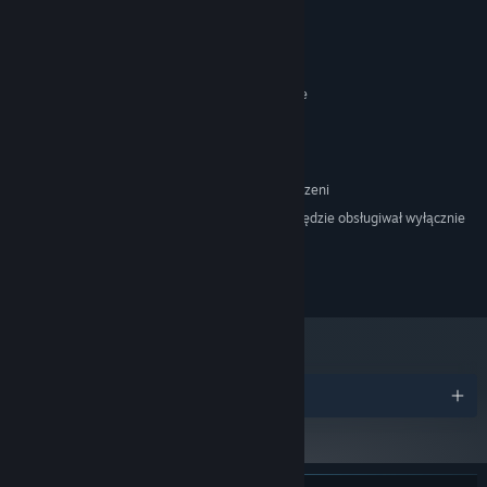
Wymagania systemowe
KONFIGURACJA MINIMALNA:
Windows 7 and above
SYSTEM OPERACYJNY *:
i3
PROCESOR:
4 GB RAM
PAMIĘĆ:
Intel HD 4000
KARTA GRAFICZNA:
500 MB dostępnej przestrzeni
MIEJSCE NA DYSKU:
Począwszy od 1 stycznia 2024, klient Steam będzie obsługiwał wyłącznie
*
system Windows 10 i jego nowsze wersje.
Copyright 2022 Jeff Mumm, All Rights Reserved.
Nagrody