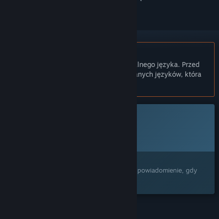
Polski język nie jest obsługiwany
Ten produkt nie obsługuje twojego lokalnego języka. Przed
zakupem zapoznaj się z listą obsługiwanych języków, która
znajduje się poniżej.
Ta gra nie jest jeszcze dostępna na Steam
Planowana data wydania:
Nie ogłoszono
Interesuje cię ten produkt?
Dodaj go do swojej listy życzeń i otrzymaj powiadomienie, gdy
stanie się dostępny.
FUNKCJE