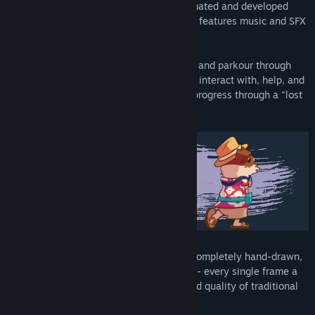
animated cartoons and games
. It is animated and developed
completely by one artist, Jeff Mumm, and features music and SFX
by Fat Bard.
Run, jump, swing, flip, vault, climb, crawl, and parkour through
classic platformer inspired levels. Talk to, interact with, help, and
annoy a host of funny characters as you progress through a "lost
'90s cartoon episode."
Each animation in Guinea Pig Parkour is completely hand-drawn,
frame-by-frame at 24 frames per second - every single frame a
different drawing - to capture the full, fluid quality of traditional
animation.