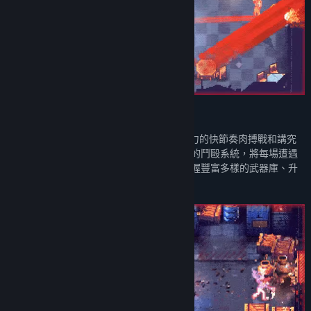
暴力流暢的戰鬥系統
《Tenjutsu》將 roguelike 機制融入了高張力的快節奏肉搏戰和講究
戰術精確性的遊戲中，你可以盡情享受暴力的鬥毆系統，將每場遭遇
戰都當作最後一戰，體驗極致戰鬥快感；掌握豐富多樣的武器庫、升
級和技巧，突破集團的壓倒性控制。