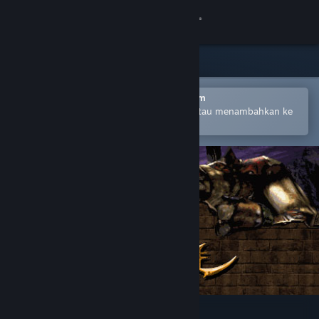
Login
Toko
Komunitas
Buka dengan Aplikasi Seluler Steam
Untuk mempermudah pembelian atau menambahkan ke
wishlist-mu
Tentang
Bantuan
Ubah bahasa
Dapatkan Aplikasi Seluler Steam
Lihat situs web desktop
Unreal Gold