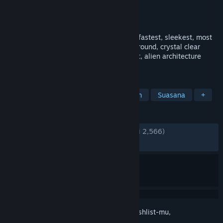
Pengembang
Epic Games, Inc.
Dirilis
30 Apr 1998
Your prison ship has crash-landed on the fastest, sleekest, most
dangerous 3D world ever created. Look around, crystal clear
water shimmers, shadows dance and shift, alien architecture
fades into the horizon.
TAG
Klasik
FPS
Aksi
Fiksi Ilmiah
Suasana
+
ULASAN
KESELURUHAN:
Sangat Positif
(89% dari 2,566)
TERBARU:
Sangat Positif
(80% dari 10)
Login
untuk menambahkan item ini ke wishlist-mu,
mengikutinya, atau mengabaikannya