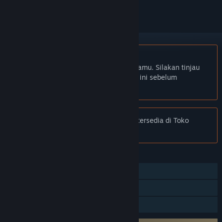
Bhs. Indonesia tidak didukung
Produk ini tidak didukung dalam bahasamu. Silakan tinjau
daftar bahasa yang didukung di bawah ini sebelum
melakukan pembelian.
Pemberitahuan:
Unreal Gold tidak lagi tersedia di Toko
Steam.
FITUR
Pemain Tunggal
Multipemain
Berbagi dengan Keluarga