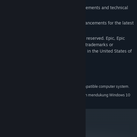
Includes all of the latest Unreal enhancements and technical
improvements.
Special graphical and performance enhancements for the latest
3D cards.
© 1998-1999, Epic Games, Inc. All rights reserved. Epic, Epic
Games, Unreal, and Unreal (Stylized) are trademarks or
registered trademarks of Epic Games, Inc. in the United States of
America and elsewhere.
Persyaratan Sistem
A 100% Windows 2000/XP/Vista-compatible computer system.
MINIMUM:
Mulai 1 Januari 2024, Steam Client hanya akan mendukung Windows 10
*
dan versi yang lebih baru.
metacritic
NA