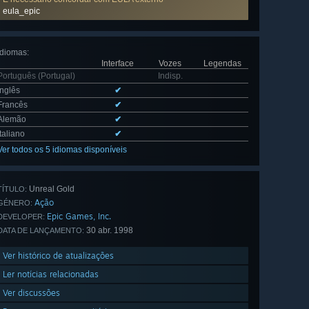
eula_epic
Idiomas
:
Interface
Vozes
Legendas
Português (Portugal)
Indisp.
Inglês
✔
Francês
✔
Alemão
✔
Italiano
✔
Ver todos os 5 idiomas disponíveis
Unreal Gold
TÍTULO:
Ação
GÉNERO:
Epic Games, Inc.
DEVELOPER:
30 abr. 1998
DATA DE LANÇAMENTO:
Ver histórico de atualizações
Ler notícias relacionadas
Ver discussões