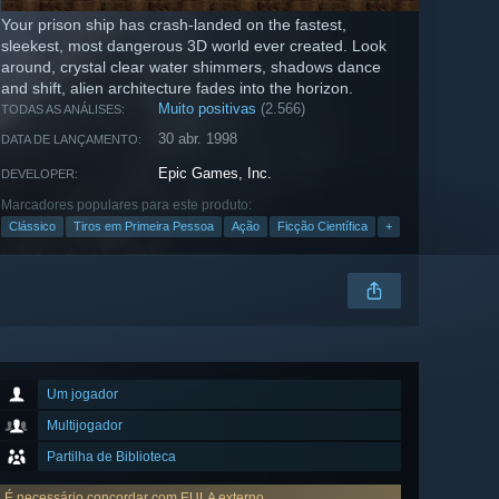
Your prison ship has crash-landed on the fastest,
sleekest, most dangerous 3D world ever created. Look
around, crystal clear water shimmers, shadows dance
and shift, alien architecture fades into the horizon.
Muito positivas
(2.566)
TODAS AS ANÁLISES:
30 abr. 1998
DATA DE LANÇAMENTO:
Epic Games, Inc.
DEVELOPER:
Marcadores populares para este produto:
Clássico
Tiros em Primeira Pessoa
Ação
Ficção Científica
+
Um jogador
Multijogador
Partilha de Biblioteca
É necessário concordar com EULA externo