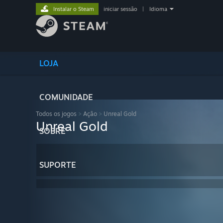
Instalar o Steam
iniciar sessão
|
Idioma
LOJA
COMUNIDADE
Todos os jogos
>
Ação
>
Unreal Gold
Unreal Gold
SOBRE
SUPORTE