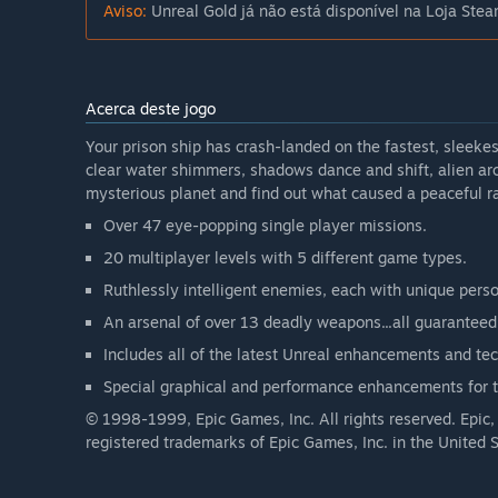
Aviso:
Unreal Gold já não está disponível na Loja Stea
Acerca deste jogo
Your prison ship has crash-landed on the fastest, sleeke
clear water shimmers, shadows dance and shift, alien arch
mysterious planet and find out what caused a peaceful ra
Over 47 eye-popping single player missions.
20 multiplayer levels with 5 different game types.
Ruthlessly intelligent enemies, each with unique perso
An arsenal of over 13 deadly weapons...all guaranteed 
Includes all of the latest Unreal enhancements and te
Special graphical and performance enhancements for t
© 1998-1999, Epic Games, Inc. All rights reserved. Epic,
registered trademarks of Epic Games, Inc. in the United 