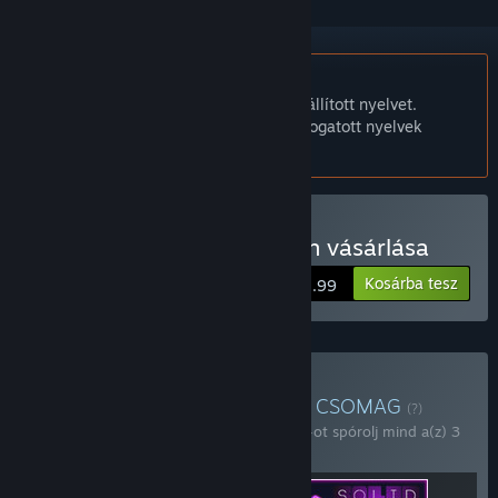
A Magyar nyelv nem támogatott.
Ez a termék nem támogatja a nálad beállított nyelvet.
Kérjük, vásárlás előtt tekintsd át a támogatott nyelvek
listáját.
Hanoi Puzzles: Solid Match vásárlása
Kosárba tesz
$2.99
Hexgrid Puzzles vásárlása
CSOMAG
(?)
Vásárold meg ezt a csomagot, hogy 20%-ot spórolj mind a(z) 3
tétel árából!