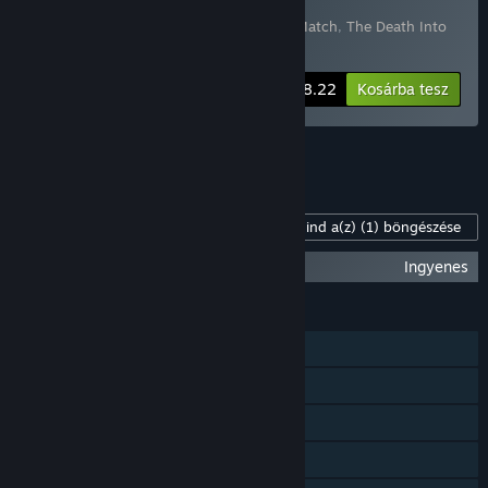
Gifts) vásárlása
3 elemet tartalmaz:
Hanoi Puzzles: Solid Match
,
The Death Into
Trouble
,
Hanoi Puzzles: Flip Match
-25%
Csomaginfó
$8.22
Kosárba tesz
Mind a(z) 5 csomag megnézése.
Tartalom a játékhoz
Mind a(z)
(1)
böngészése
Hanoi Puzzles: Solid Match - Wallpapers
Ingyenes
JELLEMZŐK
Egyjátékos
Steam Teljesítmények
Steam Felhő
Családi Megosztás