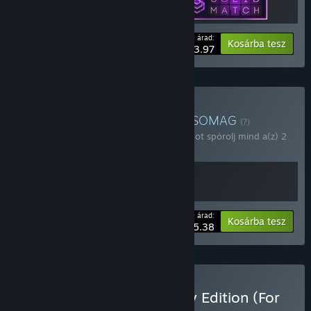
A te árad:
-20%
Csomaginfó
Kosárba tesz
$3.97
Hanoi Puzzles vásárlása
CSOMAG
(?)
Vásárold meg ezt a csomagot, hogy 10%-ot spórolj mind a(z) 2
tétel árából!
A te árad:
-10%
Csomaginfó
Kosárba tesz
$5.38
Hanoi Studios Anniversary Edition (For