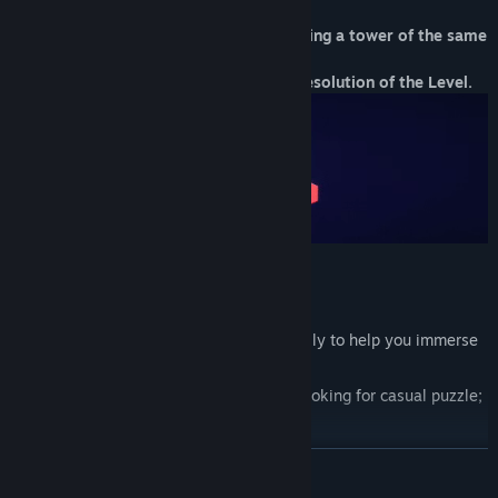
Unlock blocked hexagonal cells by building a
tower
of the same
color,
to open new paths and advance in the resolution of the Level.
Features:
50 carefully designed levels;
Original soundtrack composed especially to help you immerse
in the game;
Relaxing gameplay, perfect for those looking for casual puzzle;
Beautiful futuristic art.
TOVÁBB