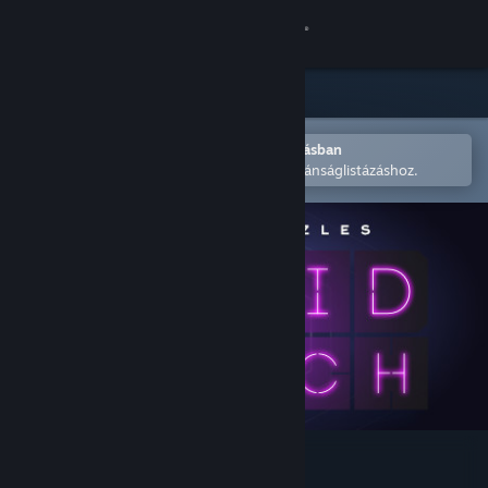
Bejelentkezés
Áruház
Közösség
Megnyitás a Steam mobilalkalmazásban
A könnyű megvásárláshoz vagy kívánságlistázáshoz.
Névjegy
Támogatás
Nyelvváltás
A Steam mobilalkalmazás beszerzése
Asztali weboldalra váltás
Hanoi Puzzles: Solid Match