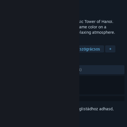
Fejlesztő
Hanoi Studios
Kiadó
Hanoi Studios
Megjelent
2020. dec. 16.
A new game concept inspired by the classic Tower of Hanoi.
Assemble towers stacking pieces of the same color on a
hexagonal board with a mysterious and relaxing atmosphere.
CÍMKÉK
Rejtvény
Hármas párosítás
Hatszögrácsos
+
ÉRTÉKELÉSEK
MINDEN IDŐK:
Nagyon pozitív
(94% / 53)
Jelentkezz be
, hogy ezt a tételt a kívánságlistádhoz adhasd,
követhesd vagy mellőzöttnek jelölhesd.