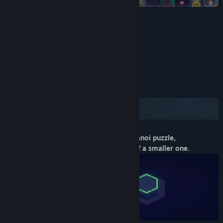
Kapcsolódó hírek olvasása
Témák megnézése
ALSO RECOMMENDED FOR YOU:
Közösségi csoportok keresése
Cím:
Hanoi Puzzles: Solid Match
Műfaj:
Könnyed
,
Indie
A játékról
Megjelenés dátuma:
2020. dec. 16.
Use the rules of the famous Tower of Hanoi puzzle,
where a larger piece cannot be on top of a smaller one.