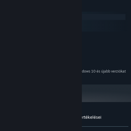
Rendszerkövetelmények
Windows
macOS
SteamOS + Linux
MINIMUM:
Windows XP/Vista/7/8
OP. RENDSZER *:
2 GHz Dual Core
PROCESSZOR:
1 GB RAM
MEMÓRIA:
300 MB szabad hely
TÁRHELY:
2024. január 1-jétől a Steam kliens csak a Windows 10 és újabb verziókat
*
fogja támogatni.
A(z) Hanoi Puzzles: Solid Match vásárlói értékelései
A felhasználói értékelésekről
Beállításaid