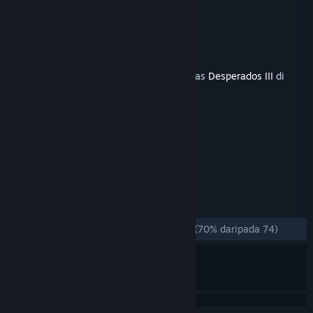
1: Late to the Party
Pembangun
Mimimi Games
Penerbit
THQ Nordic
Dikeluarkan
2 Sep, 2020
Kandungan ini memerlukan permainan asas
Desperados III
di
Steam untuk bermain.
TAG
Strategy
+
ULASAN
SEPANJANG MASA:
Kebanyakan Positif
(70% daripada 74)