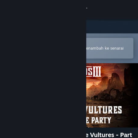
Sign in
Gedung
Komuniti
Buka dalam Steam Mobile App
Untuk membuat pembelian atau menambah ke senarai
hajat anda dengan mudah
Tentang
Sokongan
Ubah bahasa
Dapatkan Steam Mobile App
Lihat laman web desktop
Desperados III: Money for the Vultures - Part