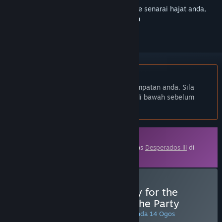
Daftar masuk
untuk menambah item ini ke senarai hajat anda,
ikuti atau tandakannya sebagai diabaikan
Bahasa Bahasa Melayu tidak disokong
Produk ini tidak menyokong bahasa tempatan anda. Sila
semak senarai bahasa yang disokong di bawah sebelum
membuat pembelian
Kandungan Boleh Muat Turun
Kandungan ini memerlukan permainan asas
Desperados III
di
Steam untuk bermain.
Beli Desperados III: Money for the
Vultures - Part 1: Late to the Party
PROMOSI ISTIMEWA! Tawaran berakhir pada 14 Ogos