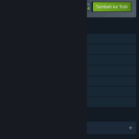
$4.99
-75%
Tambah ke Troli
$1.24
CIRI
Pemain solo
Kandungan Boleh Muat Turun
Pencapaian Steam
Steam Trading Card
Steam Cloud
Remote Play pada TV
Perkongsian Keluarga
BAHASA
10 bahasa yang disokong