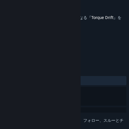
開発元
Grease Monkey Games
パブリッシャー
Grease Monkey Games
リリース日
2020年3月24日
このコンテンツをプレイするにはベースとなる『
Torque Drift
』を
Steamで所有している必要があります。
タグ
レース
+
レビュー
全期間：
4件のユーザーレビュー
()
このアイテムをウィッシュリストへの追加、フォロー、スルーとチ
ェックするには、
サインイン
してください。