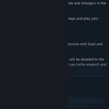
↗️ Top of the charts: Compete against friends and strangers in the
Global Leaderboards.
📝 Modder friendly: create your own beatmaps and play your
favorite songs.
🎼 4, 6, and 8 lane difficulties.
🦐🐌 Slow down time and enjoy perfect precision with Snail and
Prawn powerups.
🐢 Support the Turtles: A portion of profits will be donated to the
Sea Turtle Conservancy, the world’s oldest sea turtle research and
conservation group.
LUE LISÄÄ
🐚 Beautiful aquatic atmosphere.
💫 Wishlist now!
Järjestelmävaatimukset
Windows
macOS