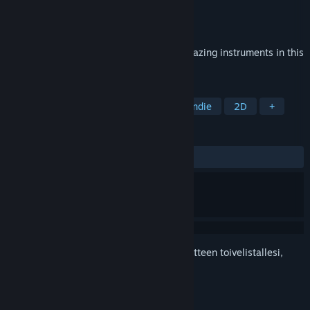
Kehittäjä
Sillysoft Games
Julkaisija
Sillysoft Games
Julkaistu
Tulossa pian
Feel the rhythm of exotic cultures and amazing instruments in this
beautiful aquatic world music game.
TUNNISTEET
Rytmi
Musiikki
Ajanviete
Indie
2D
+
ARVOSTELUT
Ei käyttäjäarvosteluja
Kirjautumalla sisään
voit lisätä tämän tuotteen toivelistallesi,
seurata sitä tai merkitä sen ohitetuksi