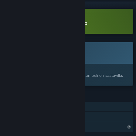
Lataa Turtoa: Global Rhythm Demo
Tulossa pian
Tuotetta ei ole vielä saatavilla.
Kiinnostuitko?
Lisää toivelistallesi, niin saat ilmoituksen, kun peli on saatavilla.
OMINAISUUDET
Yksinpeli
Perhejako
Rajoitetut profiiliominaisuudet