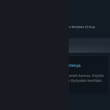
VÄHINTÄÄN:
Windows 7 or higher
KÄYTTÖJÄRJESTELMÄ *:
OpenGL 2.1 or higher
GRAFIIKKA:
2 GB kiintolevytilaa
TALLENNUS:
1.1.24 alkaen Steam-asiakasohjelma tukee vain Windows 10:tä ja
*
uudempia versioita.
Tuotteella ei ole arvosteluja
Arvostele tuote ja jaa kokemuksesi yhteisön kanssa. Kirjoita
arvostelu ostopainikkeiden yläpuolelta löytyvään kenttään.
© Valve Corporation. Kaikki oikeudet pidätetään.
Kaikki tavaramerkit ovat omistajiensa omaisuutta