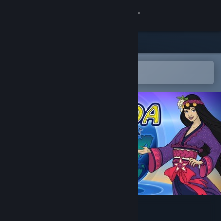
Kirjaudu sisään
Kauppa
Yhteisö
Avaa Steam-mobiilisovelluksessa
Lisää tuote helposti toivelistalle
Tietoa
Tuki
Vaihda kieli
Hanki Steam-mobiilisovellus
Näytä työpöytäsivusto
Turtoa: Global Rhythm