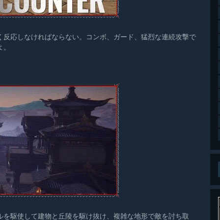
く反応しなければならない。コンボ、ガード、猛烈な連続攻撃で
よ。
ルを駆使して建物と丘陵を駆け抜け、複雑な地形で敵を討ち取