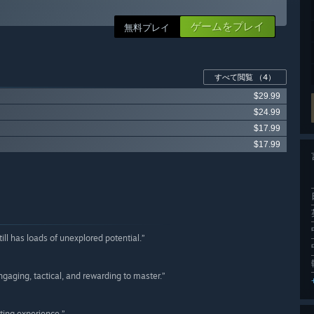
ゲームをプレイ
無料プレイ
すべて閲覧
（4）
$29.99
$24.99
$17.99
$17.99
ill has loads of unexplored potential.”
aging, tactical, and rewarding to master.”
ing experience.”