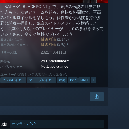
『NARAKA: BLADEPOINT』で、東洋の伝説の世界に飛
び込もう。友達とチームを組み、痛快な格闘戦で、至高
のバトルロイヤルを楽しもう。個性豊かな武技を持つ多
彩な武者を操作し、独自のバトルスタイルを構築しよ
う。2,000万人以上のプレイヤーが、キミの参戦を待って
いる！さあ、今すぐ無料でプレイしよう！
賛否両論
(1,175)
最近のレビュー：
賛否両論
(376)
*
日本語のレビュー：
2021年8月11日
リリース日:
24 Entertainment
開発元:
NetEase Games
パブリッシャー:
ユーザーが定義したこの製品への人気タグ:
バトルロイヤル
マルチプレイヤー
武術
PvP
MMO
+
オンラインPvP