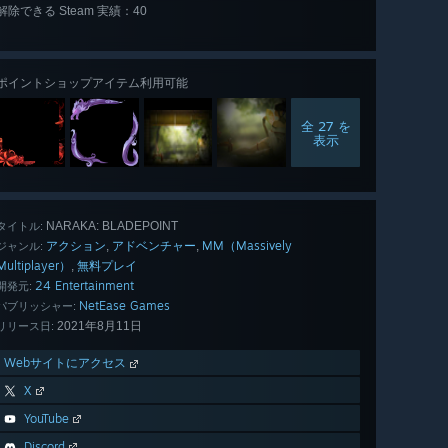
解除できる Steam 実績：40
全 40 個
表示
ポイントショップアイテム利用可能
全 27 を
表示
NARAKA: BLADEPOINT
タイトル:
アクション
アドベンチャー
MM（Massively
,
,
ジャンル:
Multiplayer）
無料プレイ
,
24 Entertainment
開発元:
NetEase Games
パブリッシャー:
2021年8月11日
リリース日:
Webサイトにアクセス
X
YouTube
Discord