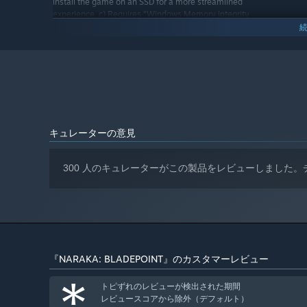
install the game on an SSD for a more streamlined
experience. c) Requires “Windows Memory integrity
and VBS enablement” to be disabled
推奨:
Windows 10 64-bit
OS:
Intel i7 7th generation or equivalent
プロセッサー:
16 GB RAM
メモリー:
NVIDIA GeForce GTX 1060 6G, Intel Arc
グラフィック:
A750, AMD RX480 or equivalent
Version 11
DIRECTX:
キュレーターの意見
ブロードバンドインターネット接続
ネットワーク:
90 GB の空き容量
ストレージ:
300 人のキュレーターがこの製品をレビューしました
a) Can run at 1080p/60fps; b) We advise
追記事項:
you install the game on an SSD for a more
神秘な東洋スタイル。美しいが危険もはらむモルス島と火
streamlined experience. c) Requires “Windows
う。
Memory integrity and VBS enablement” to be
disabled
『NARAKA: BLADEPOINT』のカスタマーレビュー
*
トピずれのレビューが検出された期間
レビュースコアから除外（デフォルト）