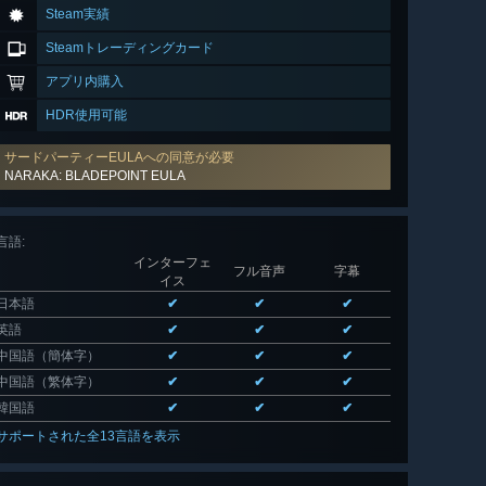
Steam実績
Steamトレーディングカード
アプリ内購入
HDR使用可能
サードパーティーEULAへの同意が必要
NARAKA: BLADEPOINT EULA
言語
:
インターフェ
フル音声
字幕
イス
日本語
✔
✔
✔
英語
✔
✔
✔
中国語（簡体字）
✔
✔
✔
中国語（繁体字）
✔
✔
✔
韓国語
✔
✔
✔
サポートされた全13言語を表示