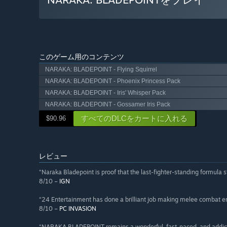
このゲーム用のコンテンツ
NARAKA: BLADEPOINT - Flying Squirrel
NARAKA: BLADEPOINT - Phoenix Princess Pack
NARAKA: BLADEPOINT - Iris' Whisper Pack
NARAKA: BLADEPOINT - Gossamer Iris Pack
すべてのDLCをカートに入れる
$90.96
レビュー
“Naraka Bladepoint is proof that the last-fighter-standing formula st
8/10 –
IGN
“24 Entertainment has done a brilliant job making melee combat eng
8/10 –
PC INVASION
“NARAKA BLADEPOINT remains a wonderful, fast-paced, and addict