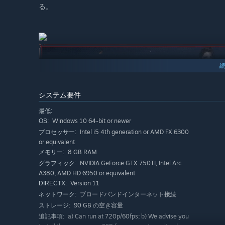
る。
システム要件
最低:
Windows 10 64-bit or newer
OS:
Intel i5 4th generation or AMD FX 6300
プロセッサー:
or equivalent
8 GB RAM
メモリー:
NVIDIA GeForce GTX 750TI, Intel Arc
グラフィック:
A380, AMD HD 6950 or equivalent
戦闘スタイルを自由に選択。好きな武者を選択し、武技と
Version 11
DIRECTX:
器と遠隔武器を組み合わせ、独自の戦闘スタイルを構築せ
ブロードバンドインターネット接続
ネットワーク:
90 GB の空き容量
ストレージ:
a) Can run at 720p/60fps; b) We advise you
追記事項: