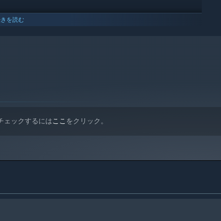
続きを読む
。チェックするには
ここ
をクリック。
羅国へ旅立ち、神秘な東洋の絶景の中で壮絶な戦いを繰り広げよ