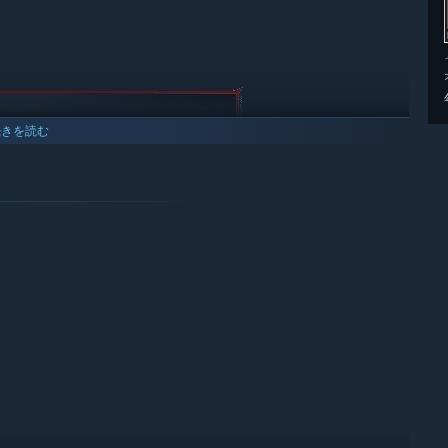
続きを読む
奥義をカスタムする。ユニークな武技と奥義、多種多様な近接武
よ。