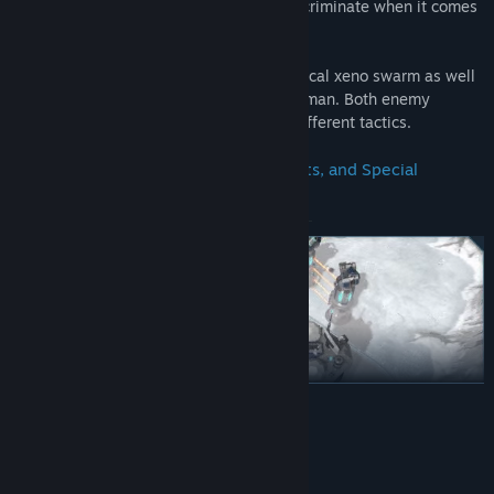
primary objective, the enemy will not discriminate when it comes
to attacking your colony.
Defend against the relentless biomechanical xeno swarm as well
as the corrupted Riven that were once human. Both enemy
factions behave differently and require different tactics.
Use Towers, Traps, Strikes, Mobile Units, and Special
Abilities
VER MAIS
Defend with powerful towers that automatically form walls when
Requisitos do Sistema
placed near each other. Use unique traps to slow, impale, burn, or