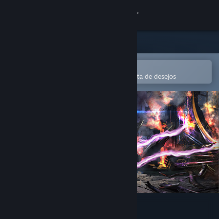
Iniciar sessão
Loja
Comunidade
Abre na app Steam Mobile
Para comprares ou adicionares à lista de desejos
Sobre
Apoio
Alterar idioma
Instala a app móvel do Steam
Ver versão para computadores
Colony Siege