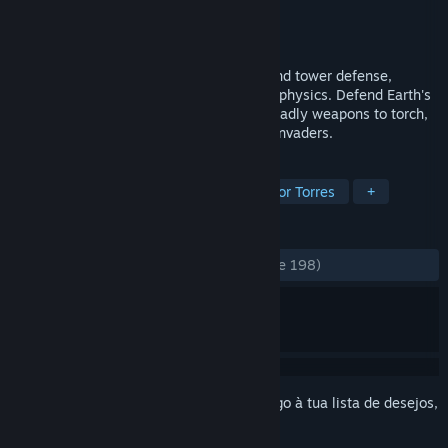
Developer
Finifugal Games
Editora
Finifugal Games
Lançamento:
7 set. 2020
Colony Siege combines the best of RTS and tower defense,
including base building, mazing, and unit physics. Defend Earth's
remaining colonies using an arsenal of deadly weapons to torch,
slice, throw, and impale swarms of alien invaders.
MARCADORES
Estratégia
Simulação
Defesa por Torres
+
ANÁLISES
DESDE O INÍCIO:
Muito positivas
(91% de 198)
Inicia a sessão
para adicionares este artigo à tua lista de desejos,
segui-lo ou ignorá-lo.