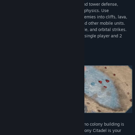
Colony Siege combines the best of RTS and tower defense,
including base building, mazing, and unit physics. Use
shockwaves and spring traps to propel enemies into cliffs, lava,
and other hazards. Build mechs, tanks, and other mobile units.
Decimate massed enemies with air, missile, and orbital strikes.
Expansive, non-linear campaign supports single player and 2
player online co-op.
Defend Your Colony
Whether fighting the Xenos or the Riven, no colony building is
safe from attack. While protecting the colony Citadel is your