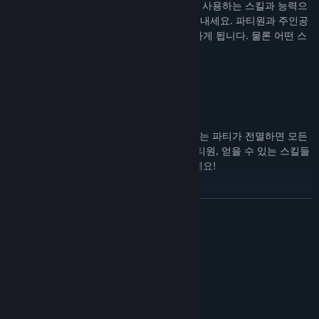
최대 4명의 파티원을 영입하고, 카드 형태로 사용하는 스킬과 능력으
로 시너지를 극대화해 최고의 조합을 만들어내세요. 파티원과 주인공
루시의 스킬은 전투 중에
카드 형태
로 사용하게 됩니다. 물론 어떤 스
킬을 배울지는 모두 당신의 선택입니다!
로그라이트
일반적인 RPG와는 다르게, 크로노 아크에서는 파티가 전멸하면 모든
것이 초기화되고, 당신이 영입할 수 있는 파티원, 얻을 수 있는 스킬들
또한 달라집니다. 그러니 전멸에 겁먹지 마세요!
더 보기
성인 콘텐츠 설명
스토리
개발자의 콘텐츠 설명:
오래전, 세계는 검은 안개로 뒤덮이고, 살아남은 인류는 '방주'로 대피
Animated blood
했습니다.
Language
Partial Nudity