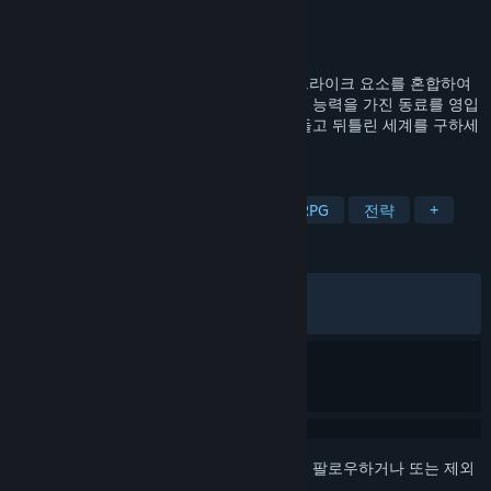
개발자
Al Fine
배급사
Al Fine
출시일
2024년 5월 2일
크로노 아크는 파티 기반 RPG, 덱 빌딩, 로그라이크 요소를 혼합하여
만들어진 싱글 플레이 게임입니다.특색 있는 능력을 가진 동료를 영입
하고 다양한 스킬을 배워 최고의 파티를 만들고 뒤틀린 세계를 구하세
요!
태그
로그라이크 덱빌딩
애니메이션
RPG
전략
+
평가
한국어 평가
매우 긍정적
(89%/1,865)
최신순:
매우 긍정적
(88%/75)
로그인
하셔서 게임을 찜 목록에 추가하거나, 팔로우하거나 또는 제외
로 지정하세요.