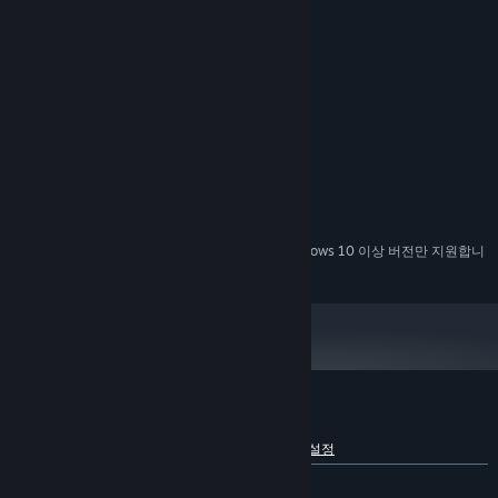
세계를 복구할 방법은 단 하나, 곳곳에 흩어져 있는 '타임 셰이드'를 모
아, 시계탑을 가동하는 것.
시계탑을 가동하면, 세계는 평화롭던 시절로 되돌아갈 것입니다...
시스템 요구 사항
'루시'는 '방주' 밑의 뒤틀린 땅에서 눈을 뜨게 됩니다. 시계탑을 가동하
최소:
라는 의문의 기억만 남은 채...
Windows 7 or later
운영 체제 *:
Intel Core i3
플레이어는 루시와 함께 조사단원을 꾸려 '타임 셰이드'를 모으기 위한
프로세서:
여정을 떠납니다.
4 GB RAM
메모리:
1gb VRAM, OpenGL 3.0 support
그래픽:
5 GB 사용 가능 공간
저장 공간:
2024년 1월 1일부터 Steam 클라이언트는 Windows 10 이상 버전만 지원합니
*
다.
크로노 아크에 대한 사용자 평가
언어별 세부 정보 보기
사용자 평가 정보
환경 설정
한국어 평가
매우 긍정적
(89%/1,865)