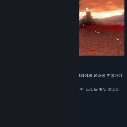
관련 뉴스 보기
토론장 보기
창작마당 방문
커뮤니티 그룹 찾기
제목:
크로노 아크
장르:
어드벤처
,
인디
,
RPG
,
전략
출시일:
2024년 5월 2일
게임의 특징
앞서 해보기 출시 일자:
2019년 11월 12일
크로노 아크는
파티 기반 RPG, 덱 빌딩, 로그라이크 요소
를 혼합하여
만들어진 싱글 플레이 게임입니다.
특색 있는 능력을 가진 동료를 영입하고 다양한 스킬을 배워 최고의
파티를 만들고 뒤틀린 세계를 구하세요!
파티 기반 덱빌딩 카드 전투