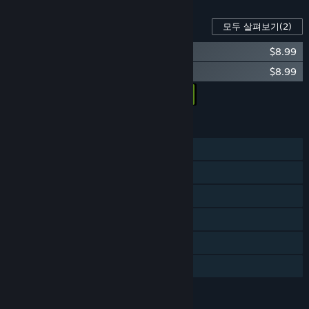
이 게임의 콘텐츠
모두 살펴보기
(2)
Chrono Ark - Summer Twilight
$8.99
Chrono Ark - High Roller
$8.99
모든 DLC를 장바구니에 담기
$17.98
기능
싱글 플레이어
Steam 도전 과제
Steam 트레이딩 카드
Steam 창작마당
Steam Cloud
가족 공유
언어