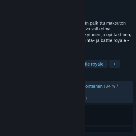
Kehittäjä
Respawn
Julkaisija
Electronic Arts
Julkaistu
4.11.2020
Apex Legends on Respawn Entertainmentin palkittu maksuton
sankariräiskintä. Hallitse jatkuvasti kasvava valikoima
legendaarisia hahmoja ainutlaatuisine kykyineen ja opi taktinen,
innovatiivinen tiimipeli – koe sankariräiskintä- ja battle royale -
pelien seuraava taso.
TUNNISTEET
Pelaa ilmaiseksi
Moninpeli
Battle royale
+
ARVOSTELUT
KIELEN SUOMI ARVOSTELUT
Erittäin myönteinen
(84 % /
3,231)
VIIMEAIKAISET:
Vaihteleva
(67 % / 7,011)