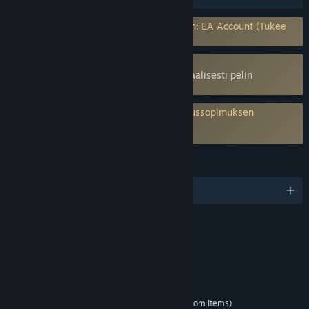
Vaatii kolmannen osapuolen käyttäjätilin: EA Account (Tukee
yhdistämistä Steam-tiliin)
Käyttää ydintason huijauksenestoa
Easy Anti-Cheat
– Täytyy poistaa manuaalisesti pelin
poistamisen jälkeen
Vaatii kolmannen osapuolen käyttöoikeussopimuksen
hyväksymisen
Apex Legends EULA
KIELET
englanti ja 13 muuta
ARVOSTELUT
Blood
Violence
Interaktiiviset elementit
Users Interact
In-Game Purchases (includes Random Items)