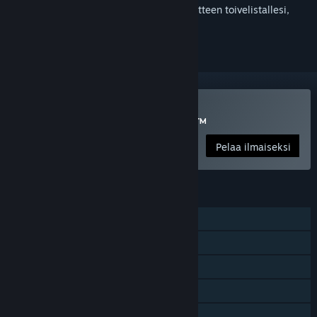
Kirjautumalla sisään
voit lisätä tämän tuotteen toivelistallesi,
seurata sitä tai merkitä sen ohitetuksi
Pelaa peliä Apex Legends™
Pelaa ilmaiseksi
OMINAISUUDET
Verkko-PvP
Verkkoyhteistyöpeli
Steam-saavutukset
Steam-keräilykortit
Sovelluksen sisäiset ostokset