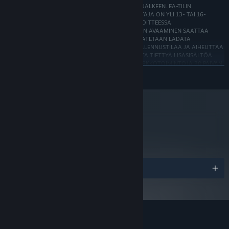
STEAM-TILIIN, EIKÄ SE OLE SIIRRETTÄVISSÄ OSTON JÄLKEEN. EA-TILIN
REKISTERÖINTI SAATTAA EDELLYTTÄÄ, ETTÄ KÄYTTÄJÄ ON YLI 13- TAI 16-
VUOTIAS (IKÄ VOI VAIHDELLA, LISÄTIETOJA ON OSOITTEESSA
https://o.ea.com/ea/child-access-fi). TIETYN SISÄLLÖN AVAAMINEN SAATTAA
EDELLYTTÄÄ PELAAMISTA. SISÄLTÖPÄIVITYKSIÄ SAATETAAN LADATA
AUTOMAATTISESTI, NE SAATTAVAT VAATIA LISÄTALLENNUSTILAA JA AIHEUTTAA
YHTEYDEN KÄYTTÖMAKSUJA. EA SAATTAA TARJOTA TIETTYÄ LISÄSISÄLTÖÄ
JA/TAI PÄIVITYKSIÄ ILMAISEKSI. EA VOI POISTAA VERKKOTOIMINTOJA 30 PÄIVÄN
KULUTTUA SIITÄ, KUN ASIASTA ON JULKAISTU ILMOITUS OSOITTEESSA
LUE LISÄÄ
www.ea.com/fi-fi/service-updates.
EA:n käyttäjäsopimus: terms.ea.com/de saksalaisille asukkaille ja terms.ea.com/fi
kaikille muille asukkaille.
EA:n tietosuoja- ja evästekäytäntö: privacy.ea.com/de saksalaisille asukkaille ja
metacritic
privacy.ea.com/fi kaikille muille asukkaille.
88
Lue peliarvosteluja
Palkinnot
Sovelluksen Apex Legends™ arvostelut