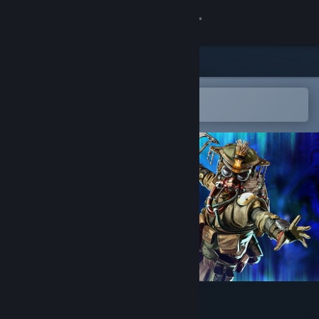
Kirjaudu sisään
Kauppa
Yhteisö
Avaa Steam-mobiilisovelluksessa
Helppo ostaa tai lisätä toivelistalle
Tietoa
Tuki
Vaihda kieli
Hanki Steam-mobiilisovellus
Näytä työpöytäsivusto
Apex Legends™