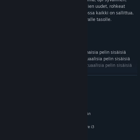
taktinen tiimipeli ja koe battle royale -pelien uudet, rohkeat
innovaatiot armottomassa maailmassa, jossa kaikki on sallittua.
Tervetuloa sankariräiskintäpelien seuraavalle tasolle.
TÄRKEIMMÄT OMINAISUUDET
Tämä peli sisältää virtuaalivaluutan valinnaisia pelin sisäisiä
ostoja, joiden avulla voidaan hankkia virtuaalisia pelin sisäisiä
esineitä, kuten satunnainen valikoima virtuaalisia pelin sisäisiä
esineitä.
LUE LISÄÄ
Järjestelmävaatimukset
VÄHINTÄÄN:
Vaatii 64-bittisen suorittimen ja käyttöjärjestelmän
64-bit Windows 10
KÄYTTÖJÄRJESTELMÄ:
AMD FX 4350 or Equivalent, Intel Core i3
SUORITIN:
6300 or Equivalent
6 GB RAM
MUISTI: