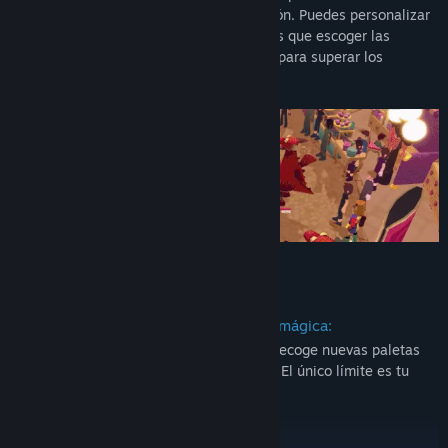
herramientas para tus tareas de confección. Puedes personalizar
tus atuendos como prefieras, pero tendrás que escoger las
habilidades y los materiales con cuidado para superar los
combates que afrontes.
Características
Crea tus propios atuendos de chica mágica:
Encuentra y aprende nuevas formas y recoge nuevas paletas
para dar rienda suelta a tu creatividad. El único límite es tu
imaginación.
Participa en combates por turnos: