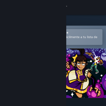
Iniciar sesión
Tienda
Comunidad
Abrir en la aplicación Steam Mobile
para comprar o añadir contenido fácilmente a tu lista de
deseados
Acerca de
Soporte
Cambiar idioma
Descargar Steam Mobile
Ver versión clásica
Cosplay Club