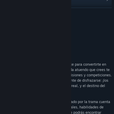
Ver discusiones
LEER MÁS
Buscar grupos de la comunidad
Acerca de este juego
Título:
Cosplay Club
PLAY THE DEMO NOW
Género:
Rol
Fecha de lanzamiento:
29 ABR 2025
Fecha de lanzamiento en acceso anticipado:
14 DIC 2023
¡En Cosplay Club te embarcarás en un viaje para convertirte en
una increíble cosplayer chica mágica! Cada atuendo que crees te
dará distintas habilidades para superar misiones y competiciones.
Pero no te pienses que se trata simplemente de disfrazarse: ¡los
atuendos te otorgarán poderes en la vida real, y el destino del
mundo estará en tus manos!
Este RPG por turnos de un jugador impulsado por la trama cuenta
con confección, combinaciones de materiales, habilidades de
combate y eventos y misiones con los que podrás encontrar