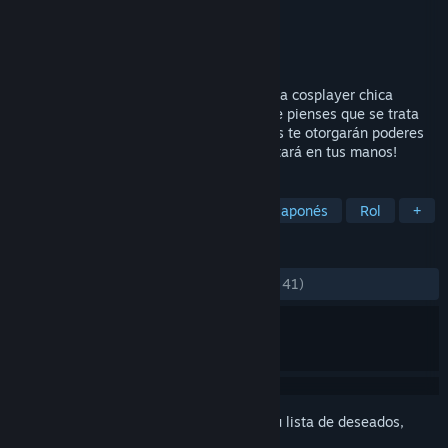
Desarrollador
Behold Studios
Editor
Behold Studios
,
CriticalLeap
Lanzado el
29 ABR 2025
¡Emprende un viaje para convertirte en una cosplayer chica
mágica en este RPG por turnos! Pero no te pienses que se trata
simplemente de disfrazarse: ¡los atuendos te otorgarán poderes
en la vida real, y el destino del mundo estará en tus manos!
ETIQUETAS
Personalización de personajes
Rol japonés
Rol
+
RESEÑAS
DESDE EL PRINCIPIO:
Variadas
(60 % de 41)
Inicia sesión
para añadir este artículo a tu lista de deseados,
seguirlo o marcarlo como ignorado.