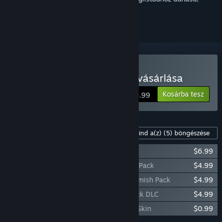
követhesd vagy mellőzöttnek jelölhesd.
King Arthur: Knight's Tale vásárlása
Kosárba tesz
$44.99
Tartalom a játékhoz
Mind a(z)
(5)
böngészése
King Arthur: Knight's Tale Soundtrack
$6.99
King Arthur: Knight's Tale - Pict Skirmish Pack
$4.99
King Arthur: Knight's Tale - Brigands Skirmish Pack
$4.99
King Arthur: Knight's Tale - Supporter Pack DLC
$4.99
King Arthur: Knight's Tale - Blood Armor Skin
$0.99