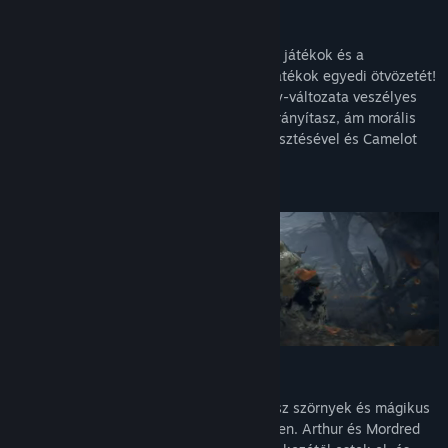
Egy taktikai játék RPG elemekkel
Tapasztald meg a körökre osztott taktikai játékok és a
hagyományos, karaktercentrikus szerepjátékok egyedi ötvözetét!
Az Arthur-mondakörnek ez a dark fantasy-változata veszélyes
csatatérre hív, amelyen egy csapat hőst irányítasz, ám morális
döntésekkel, hőseid felszerelésével, fejlesztésével és Camelot
újjáépítésével is foglalkoznod kell!
A királyság sötét sorsa
Fedezd fel a rémálmok földjét, ahol gonosz szörnyek és mágikus
lények rejtőznek kastélyokban és erdőkben. Arthur és Mordred