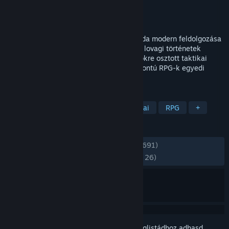
Fejlesztő
NeocoreGames
Kiadó
NeocoreGames
Megjelent
2022. ápr. 26.
A Knight's Tale a klasszikus Arthur-legenda modern feldolgozása
sötét fantasy köntösben, a hagyományos lovagi történetek
csavaros újragondolásával. A játék a körökre osztott taktikai
zsáner és a hagyományos, karakter-központú RPG-k egyedi
ötvözete.
CÍMKÉK
Taktikai RPG
Körökre osztott taktikai
RPG
+
ÉRTÉKELÉSEK
MINDEN IDŐK:
Nagyon pozitív
(83% / 6,691)
MOSTANÁBAN:
Többnyire pozitív
(76% / 26)
Jelentkezz be
, hogy ezt a tételt a kívánságlistádhoz adhasd,