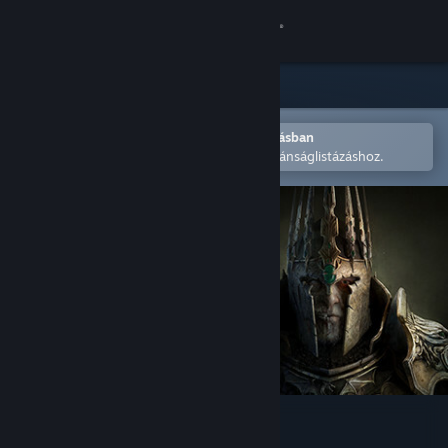
Bejelentkezés
Áruház
Közösség
Megnyitás a Steam mobilalkalmazásban
A könnyű megvásárláshoz vagy kívánságlistázáshoz.
Névjegy
Támogatás
Nyelvváltás
A Steam mobilalkalmazás beszerzése
Asztali weboldalra váltás
King Arthur: Knight's Tale