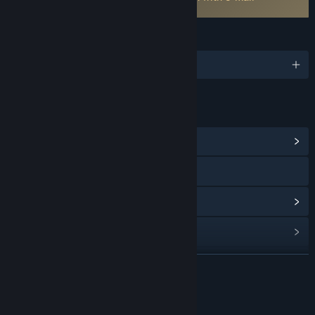
optional
SPRACHEN
Deutsch und 10 weitere
LINKS & INFOS
Communityhub anzeigen
Website besuchen
Updateverlauf anzeigen
Verwandte Neuigkeiten lesen
Diskussionen anzeigen
WEITERLESEN
Communitygruppen finden
Infos zum Spiel