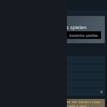
Warplanes: WW1 Sky Aces spielen
Kostenlos spielbar
FUNKTIONEN
Einzelspieler
Käufe im Spiel
Steam Cloud
Familienbibliothek
Profilfunktionen eingeschränkt
Benötigt einen Drittanbieteraccount: Home Net Games's cross-
platform Cloud Saves service registration with e-mail -