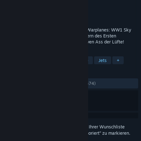
Entwickler
Home Net Games
Publisher
Home Net Games
Veröffentlichung
23. Sep. 2019
Seien Sie ein Pionier des Luftkampfes in Warplanes: WW1 Sky
Aces. Kämpfen Sie über den Schlachtfeldern des Ersten
Weltkrieges und werden Sie zum ultimativen Ass der Lüfte!
TAGS
Kostenlos spielbar
Action
Indie
Jets
+
REZENSIONEN
KEIN ZEITLIMIT:
Sehr positiv
(83 % von 674)
Melden Sie sich an
, um dieses Produkt zu Ihrer Wunschliste
hinzuzufügen, zu abonnieren oder als „Ignoriert“ zu markieren.