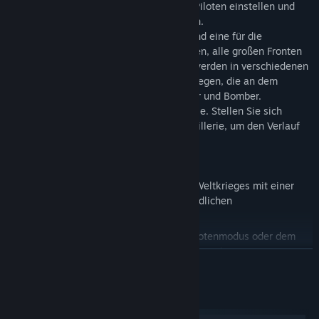
müssen Sie auch Ressourcen verwalten, Piloten einstellen und
trainieren und Ihr Hauptquartier ausbauen.
Zwei Kampagnen für die Triple Entente und eine für die
Mittelmächte werden es Ihnen ermöglichen, alle großen Fronten
des Ersten Weltkrieges zu erleben – Sie werden in verschiedenen
Missionsarten über die meisten Länder fliegen, die an dem
Konflikt beteiligt waren. Steuern Sie Jäger und Bomber.
Beschützen oder vernichten Sie Bodenziele. Stellen Sie sich
mächtigen Zeppelinen und Luftabwehrartillerie, um den Verlauf
des Krieges zu ändern.
WERDEN SIE EIN FLIEGERASS
Erleben Sie den Luftkampf des Ersten Weltkrieges mit einer
intuitiven Steuerung und benutzerfreundlichen
Kampfmechaniken.
Wählen Sie zwischen dem spaßigen Pilotenmodus oder dem
weiter fortgeschrittenen Schwarmführermodus.
WEITERLESEN
Sammeln Sie über 30 historische Flugzeuge aus dem Ersten
Weltkrieg.
Systemanforderungen
3 Kampagnen, die in allen Teilen der Welt spielen.