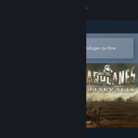
Anmelden
Shop
Community
In der Steam-Mobile-App öffnen
Zum einfachen Kauf oder zum Hinzufügen zu Ihrer
Wunschliste.
Info
Support
Sprache ändern
Steam-Mobile-App herunterladen
Desktopversion anzeigen
Warplanes: WW1 Sky Aces