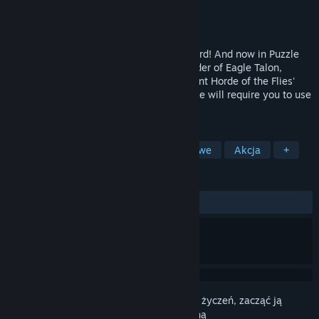
Producent
DICO
,
DLE Inc.
Wydawca
DICO
,
DLE Inc.
Wydano
23 grudnia 2019
The Eagle Talon is Super hard! Freakin' hard! And now in Puzzle
Action form! You become the fighting leader of Eagle Talon,
collecting artifacts and friends, and prevent Horde of the Flies'
aspirations of world dominance! This game will require you to use
your head!
TAGI
Rekreacyjne
Łamigłówki platformowe
Akcja
+
RECENZJE
W OGÓLE:
Recenzje użytkowników: 4
()
Zaloguj się
, aby dodać tę pozycję do listy życzeń, zacząć ją
obserwować lub oznaczyć jako ignorowaną