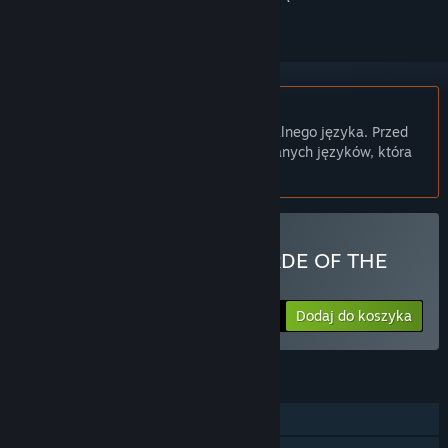
Polski język nie jest obsługiwany
Ten produkt nie obsługuje twojego lokalnego języka. Przed
zakupem zapoznaj się z listą obsługiwanych języków, która
znajduje się poniżej.
Kup EAGLETALON vs. HORDE OF THE
FLIES
Dodaj do koszyka
$9.99
FUNKCJE
Jednoosobowa