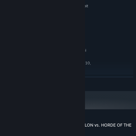
KONFIGURACJA MINIMALNA:
Windows 7 SP1+ 64-bit
SYSTEM OPERACYJNY *:
versions only
2.5 GHz Intel Core i3 processor
PROCESOR:
2 GB RAM
PAMIĘĆ:
Graphics card with DX10
KARTA GRAFICZNA:
(shader model 4.0) capabilities
Wersja 10
DIRECTX:
1 GB dostępnej przestrzeni
MIEJSCE NA DYSKU:
KONFIGURACJA ZALECANA:
Windows 7 SP1+, 8, 10,
SYSTEM OPERACYJNY *:
64-bit versions only
2.5 GHz Intel Core i3 processor
PROCESOR:
ROZWIŃ
2 GB RAM
PAMIĘĆ:
Graphics card with DX11 with
KARTA GRAFICZNA:
feature level 9.3 capabilities
Wersja 11
DIRECTX:
1 GB dostępnej przestrzeni
MIEJSCE NA DYSKU:
Począwszy od 1 stycznia 2024, klient Steam będzie obsługiwał wyłącznie
*
system Windows 10 i jego nowsze wersje.
Recenzje klientów dla produktu EAGLETALON vs. HORDE OF THE
FLIES