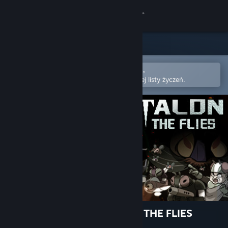
Zaloguj się
Sklep
Społeczność
Otwórz w aplikacji mobilnej Steam,
aby łatwo kupić lub dodać do swojej listy życzeń.
Informacje
Wsparcie
Zmień język
Pobierz aplikację mobilną Steam
Wersja przeglądarkowa
EAGLETALON vs. HORDE OF THE FLIES