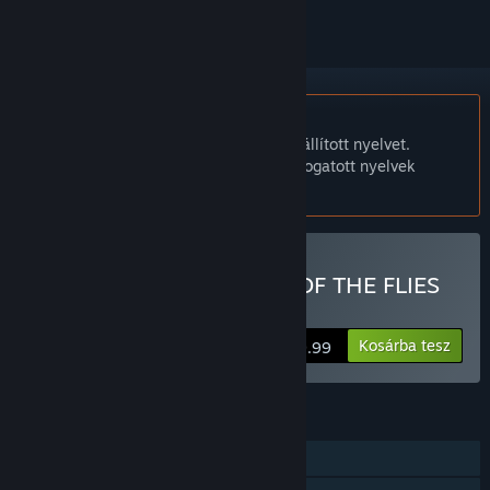
A Magyar nyelv nem támogatott.
Ez a termék nem támogatja a nálad beállított nyelvet.
Kérjük, vásárlás előtt tekintsd át a támogatott nyelvek
listáját.
EAGLETALON vs. HORDE OF THE FLIES
vásárlása
Kosárba tesz
$9.99
JELLEMZŐK
Egyjátékos