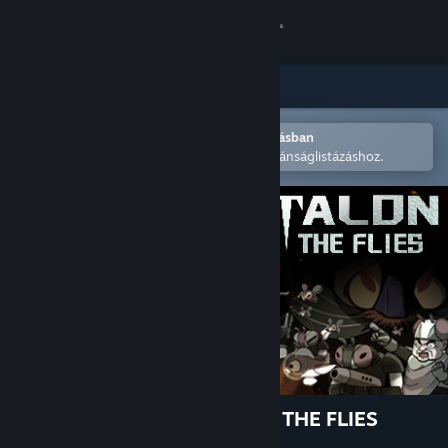
Bejelentkezés
Áruház
Közösség
Megnyitás a Steam mobilalkalmazásban
A könnyű megvásárláshoz vagy kívánságlistázáshoz.
Névjegy
Támogatás
Nyelvváltás
A Steam mobilalkalmazás beszerzése
Asztali weboldalra váltás
EAGLETALON vs. HORDE OF THE FLIES