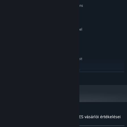
MINIMUM:
Windows 7 SP1+ 64-bit versions
OP. RENDSZER *:
only
2.5 GHz Intel Core i3 processor
PROCESSZOR:
2 GB RAM
MEMÓRIA:
Graphics card with DX10 (shader model
GRAFIKA:
4.0) capabilities
Verzió: 10
DIRECTX:
1 GB szabad hely
TÁRHELY:
AJÁNLOTT:
Windows 7 SP1+, 8, 10, 64-bit
OP. RENDSZER *:
versions only
2.5 GHz Intel Core i3 processor
PROCESSZOR:
TOVÁBB
2 GB RAM
MEMÓRIA:
Graphics card with DX11 with feature level
GRAFIKA:
9.3 capabilities
Verzió: 11
DIRECTX:
1 GB szabad hely
TÁRHELY:
2024. január 1-jétől a Steam kliens csak a Windows 10 és újabb verziókat
*
fogja támogatni.
A(z) EAGLETALON vs. HORDE OF THE FLIES vásárlói értékelései
A felhasználói értékelésekről
Beállításaid