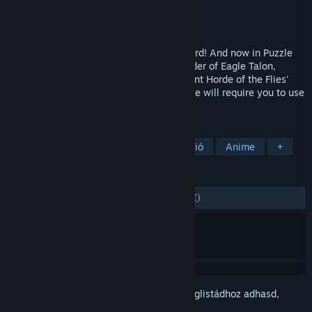
Fejlesztő
DICO
,
DLE Inc.
Kiadó
DICO
,
DLE Inc.
Megjelent
2019. dec. 23.
The Eagle Talon is Super hard! Freakin' hard! And now in Puzzle
Action form! You become the fighting leader of Eagle Talon,
collecting artifacts and friends, and prevent Horde of the Flies'
aspirations of world dominance! This game will require you to use
your head!
CÍMKÉK
Könnyed
Rejtvény-ugrálós
Akció
Anime
+
ÉRTÉKELÉSEK
MINDEN IDŐK:
4 felhasználói értékelés
()
Jelentkezz be
, hogy ezt a tételt a kívánságlistádhoz adhasd,
követhesd vagy mellőzöttnek jelölhesd.