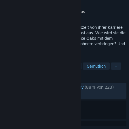
Entwickler
Gamious
Publisher
Whitethorn Games
,
Gamious
Veröffentlichung
1. Sep. 2021
1986 nimmt sich Meredith Weiss eine Auszeit von ihrer Karriere
und trägt in ihrem Heimatstädtchen die Post aus. Wie wird sie die
zwei Wochen im wunderschönen Providence Oaks mit dem
malerischen See und den schrulligen Bewohnern verbringen? Und
wie geht es weiter? Das liegt an dir.
TAGS
Entspannend
Komplexe Handlung
Gemütlich
+
REZENSIONEN
REZENSIONEN AUF DEUTSCH
Sehr positiv
(88 % von 223)
NEUESTE:
Sehr positiv
(80 % von 36)