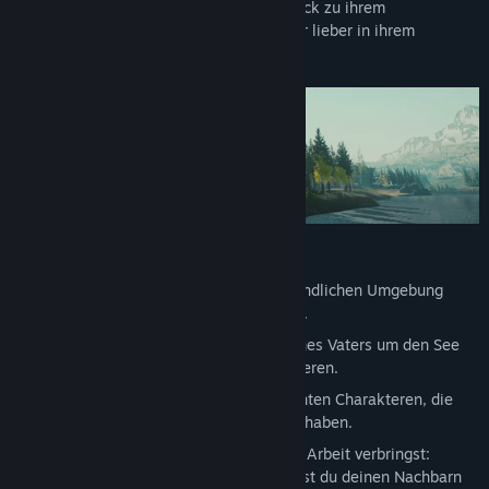
Meredith die Qual der Wahl: Will sie zurück zu ihrem
anspruchsvollen Job in der Großstadt oder lieber in ihrem
Heimatstädtchen bleiben?
Spiele Lake und …
… gönne dir in einer wunderschönen ländlichen Umgebung
ohne Handys und Internet eine Auszeit.
… fahre im zuverlässigen Postauto deines Vaters um den See
oder lass dich vom Autopiloten kutschieren.
… sprich mit einer Reihe von interessanten Charakteren, die
alle eigene Persönlichkeiten und Ticks haben.
… entscheide, wie du die Zeit nach der Arbeit verbringst:
Hängst du mit deinen Freunden ab, hilfst du deinen Nachbarn