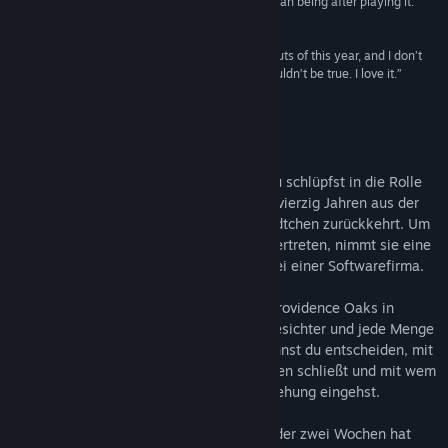
guaranteed to come out of it a more relaxed human being after playing it.”
4/5 –
WindowsReport
“The game is one of the most refreshing stand-outs of this year, and I don’t
think it’d be fair to say that I like it, because it wouldn’t be true. I love it.”
5/5 –
Gayming Magazine
Infos zum Spiel
Wir schreiben den 1. September 1986. Du schlüpfst in die Rolle
von Meredith Weiss, die im Alter von gut vierzig Jahren aus der
Großstadt in ihr verschlafenes Heimatstädtchen zurückkehrt. Um
ihren Vater, den örtlichen Postboten, zu vertreten, nimmt sie eine
kurze Auszeit von ihrem stressigen Job bei einer Softwarefirma.
In den zwei Wochen im wunderschönen Providence Oaks in
Oregon trifft sie auf ein paar bekannte Gesichter und jede Menge
neue Leute. In der Rolle von Meredith kannst du entscheiden, mit
wem du redest, mit wem du Freundschaften schließt und mit wem
du vielleicht sogar eine romantische Beziehung eingehst.
Was auch immer geschieht, nach Ablauf der zwei Wochen hat