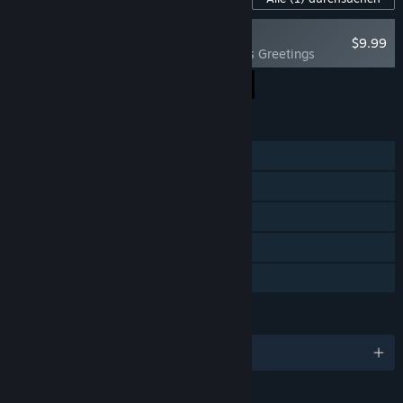
EMPFOHLEN
$9.99
Lake - Season's Greetings
Alle DLCs in den Warenkorb
$9.99
FUNKTIONEN
Einzelspieler
Steam-Errungenschaften
Untertitel verfügbar
Steam Cloud
Familienbibliothek
SPRACHEN
Deutsch und 10 weitere