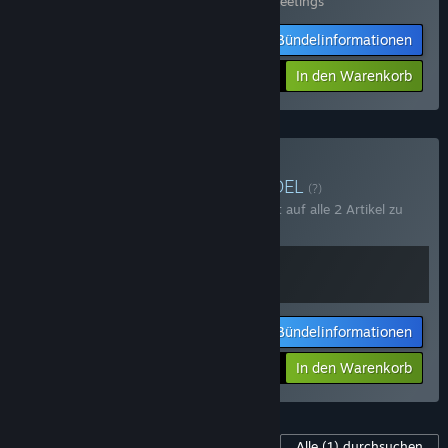
Enthält 2 Artikel:
Lake
,
Lake - Season's Greetings
Bündelinformationen
-20%
$23.98
In den Warenkorb
A Slice of Life kaufen
BÜNDEL
(?)
Kaufen Sie dieses Bündel, um 10 % Rabatt auf alle 2 Artikel zu
erhalten!
Bündelinformationen
Ihr Preis:
-10%
In den Warenkorb
$35.98
Inhalte für dieses Spiel
Alle
(1)
durchsuchen