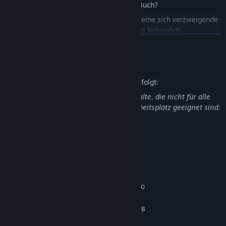
oder bleibst du zu Hause und liest ein Buch?
… erlebe in den zwei Wochen Spielzeit eine sich verzweigende
Geschichte, die auch alltägliche Themen behandelt.
WEITERLESEN
… bestimme deine eigene Geschichte: Es gibt keine „richtigen“
oder „falschen“ Antworten oder Enden. Du nimmst einfach nur
Beschreibung nicht jugendfreier Inhalte
Einfluss darauf, was passiert.
Der Entwickler beschreibt die Inhalte wie folgt:
Dieses Spiel enthält möglicherweise Inhalte, die nicht für alle
Altersklassen oder zum Ansehen am Arbeitsplatz geeignet sind:
Allgemeine nicht jugendfreie Inhalte
Systemanforderungen
MINDESTANFORDERUNGEN:
Windows 10 (64 bit)
BETRIEBSSYSTEM:
Intel Core i5-4570 / AMD FX-8350
PROZESSOR:
8 GB RAM
ARBEITSSPEICHER:
Nvidia GTX 760 / Radeon HD 7950 (2GB
GRAFIK:
VRAM)