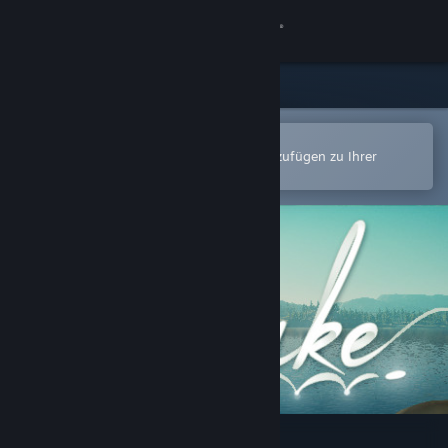
Anmelden
Shop
Community
In der Steam-Mobile-App öffnen
Zum einfachen Kauf oder zum Hinzufügen zu Ihrer
Wunschliste.
Info
Support
Sprache ändern
Steam-Mobile-App herunterladen
Desktopversion anzeigen
Lake