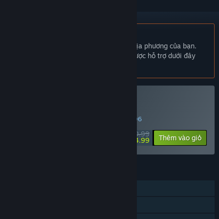
Không hỗ trợ ngôn ngữ Tiếng Việt
Sản phẩm này không hỗ trợ ngôn ngữ địa phương của bạn.
Vui lòng xem lại danh sách ngôn ngữ được hỗ trợ dưới đây
trước khi mua.
Mua Weapon Hacker
ƯU ĐÃI ĐẶC BIỆT! Kết thúc trong
34:36:06
$9.99
-50%
Thêm vào giỏ
$4.99
TÍNH NĂNG
Chơi đơn
Remote Play trên TV