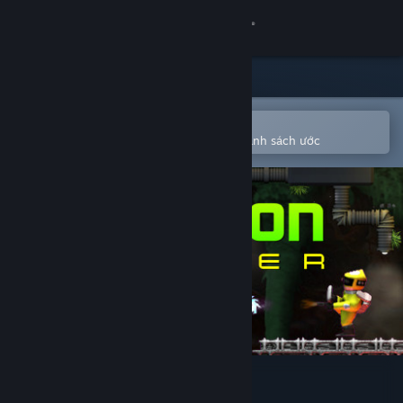
Đăng nhập
Cửa hàng
Cộng đồng
Mở bằng ứng dụng Steam di động
Để dễ dàng mua hoặc thêm vào danh sách ước
Thông tin
Hỗ trợ
Thay đổi ngôn ngữ
Cài ứng dụng Steam di động
Xem web cho desktop
Weapon Hacker