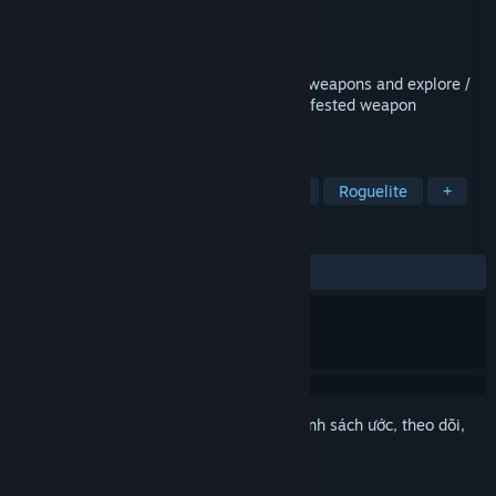
Nhà phát triển
Luke Rissacher
Nhà phát hành
Luke Rissacher
Phát hành
8 Thg06, 2020
Hack scavenged parts into custom-made weapons and explore /
shred your way through a multiverse of infested weapon
facilities.
THEO NHÃN
Indie
Hành động
Metroidvania
Roguelite
+
ĐÁNH GIÁ
TRƯỚC NAY:
Tích cực
(92% trên 27)
Đăng nhập
để thêm sản phẩm này vào danh sách ước, theo dõi,
hoặc đánh dấu nó thành "đã phớt lờ"