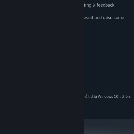
* Honed by thousands of hours of playtesting & feedback
Grab your stubby flourescent-yellow spacesuit and raise some
hell!
Yêu cầu hệ thống
TỐI THIỂU:
Windows 7
HĐH *:
Any
BỘ XỬ LÝ:
256 MB RAM
BỘ NHỚ:
GPU Required
ĐỒ HỌA:
Phiên bản 9.0c
DIRECTX:
60 MB chỗ trống khả dụng
LƯU TRỮ:
Bắt đầu từ 01/01/2024, phần mềm Steam chỉ hỗ trợ từ Windows 10 trở lên.
*
Copyright ©2020 Luke Rissacher.